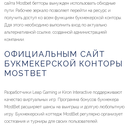
сайта Mostbet бетторы вынужден использовать обходные
пути. Рабочее зеркало позволяет перейти на ресурс и
получить доступ ко всем функциям букмекерской конторы.
Ддя этого необходимо выполнить вход по актуально
альтернативной ссылке, созданной администрацией
компании.
ОФИЦИАЛЬНЫМ САЙТ
БУКМЕКЕРСКОЙ КОНТОРЫ
MOSTBET
Разработчики Leap Gaming и Kiron Interactive поддерживают
качество виртуальных игр. Программа бонусов букмекера
MostBet расширяет шансы на выигрыш и долгую любопытную
игру. Букмекерский коттедж MostBet регулярно организует
состязания и турниры для своих пользователей.