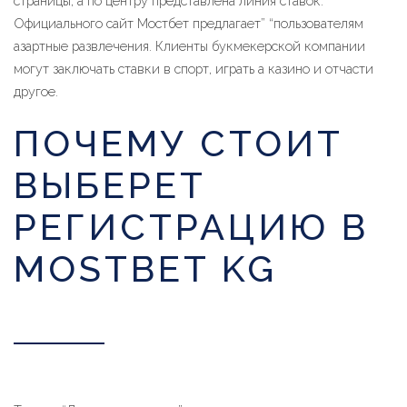
страницы, а по центру представлена линия ставок.
Официального сайт Мостбет предлагает” “пользователям
азартные развлечения. Клиенты букмекерской компании
могут заключать ставки в спорт, играть а казино и отчасти
другое.
ПОЧЕМУ СТОИТ
ВЫБЕРЕТ
РЕГИСТРАЦИЮ В
MOSTBET KG