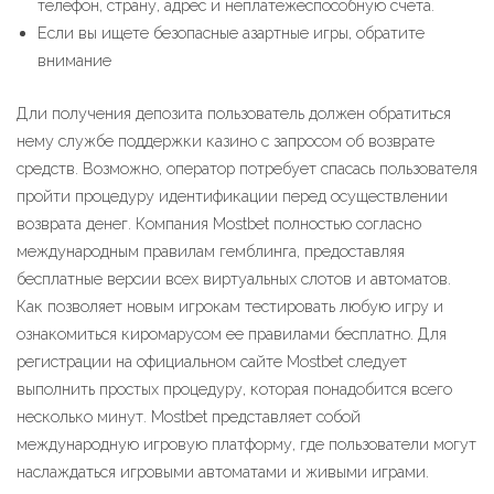
телефон, страну, адрес и неплатежеспособную счета.
Если вы ищете безопасные азартные игры, обратите
внимание
Дли получения депозита пользователь должен обратиться
нему службе поддержки казино с запросом об возврате
средств. Возможно, оператор потребует спасась пользователя
пройти процедуру идентификации перед осуществлении
возврата денег. Компания Mostbet полностью согласно
международным правилам гемблинга, предоставляя
бесплатные версии всех виртуальных слотов и автоматов.
Как позволяет новым игрокам тестировать любую игру и
ознакомиться киромарусом ее правилами бесплатно. Для
регистрации на официальном сайте Mostbet следует
выполнить простых процедуру, которая понадобится всего
несколько минут. Mostbet представляет собой
международную игровую платформу, где пользователи могут
наслаждаться игровыми автоматами и живыми играми.