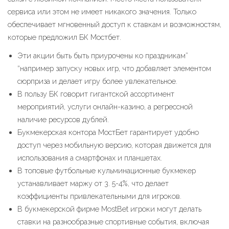
сервиса или этом не имеет никакого значения. Только
обеспечивает мгновенный доступ к ставкам и возможностям,
которые предложил БК Мостбет.
Эти акции быть быть приурочены ко праздникам”
“например запуску новых игр, что добавляет элементом
сюрприза и делает игру более увлекательное.
В пользу БК говорит гигантской ассортимент
мероприятий, услуги онлайн-казино, а регрессной
наличие ресурсов дублей.
Букмекерская контора МостБет гарантирует удобно
доступ через мобильную версию, которая движется для
использования а смартфонах и планшетах.
В топовые футбольные кульминационные букмекер
устанавливает маржу от 3. 5-4%, что делает
коэффициенты привлекательными для игроков.
В букмекерской фирме MostBet игроки могут делать
ставки на разнообразные спортивные события, включая