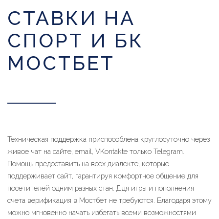
СТАВКИ НА
СПОРТ И БК
МОСТБЕТ
Техническая поддержка приспособлена круглосуточно через
живое чат на сайте, email, VKontakte только Telegram.
Помощь предоставить на всех диалекте, которые
поддерживает сайт, гарантируя комфортное общение для
посетителей одним разных стан. Ддя игры и пополнения
счета верификация в Мостбет не требуются. Благодаря этому
можно мгновенно начать избегать всеми возможностями