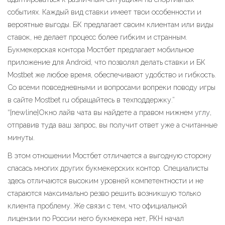
событиях. Каждый вид ставки имеет твои особенности и
вероятные выгоды. БК предлагает своим клиентам или виды
ставок, не делает процесс более гибким и странным.
Букмекерская контора Мостбет предлагает мобильное
приложение для Android, что позволял делать ставки и БК
Mostbet же любое время, обеспечивают удобство и гибкость.
Со всеми повседневными и вопросами вопреки поводу игры
в сайте Mostbet ru обращайтесь в техподдержку.”
“[newline]Окно лайв чата вы найдете а правом нижнем углу,
отправив туда ваш запрос, вы получит ответ уже а считанные
минуты.
В этом отношении Мостбет отличается а выгодную сторону
спасась многих других букмекерских контор. Специалисты
здесь отличаются высоким уровней компетентности и не
стараются максимально резво решить возникшую только
клиента проблему. Же связи с тем, что официальной
лицензии по России него букмекера нет, РКН начал