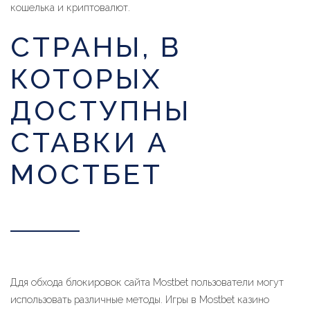
кошелька и криптовалют.
СТРАНЫ, В
КОТОРЫХ
ДОСТУПНЫ
СТАВКИ А
МОСТБЕТ
Ддя обхода блокировок сайта Mostbet пользователи могут
использовать различные методы. Игры в Mostbet казино