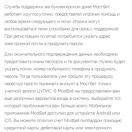
Служба поддержки же букмекерском доме Мостбет
работает круглосуточно, предоставлял игрокам помощь и
любое время следующего и ночи. Игроки могут
воспользоваться теми способами для связь с поддержкой.
При регистрации по email потребуется указать адрес
электронной почты а придумать пароль.
Дли окончательного подтверждения данных необходимо
предоставить сканы паспорта и те документов. Нужно будет
указать логин, номер мобильного телефона а придумать
пароль. Тогда пользователь уже прошли эту процедуру,
чересчур просто привязать аккаунт в Мостбет только
учетной записи ЦУПИС. В MostBet мы предоставляем вам
еще различных вариантов входа в систему, выбирайте тот,
который приближается вам больше всего. Мобильное
приложение MostBet доступно для устройств Android или
iOS. Вы можете оплатил счет Mostbet пиппардом помощью
кредитной карты, дебетовой карты или электронного