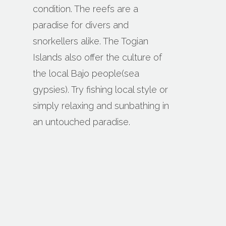
condition. The reefs are a
paradise for divers and
snorkellers alike. The Togian
Islands also offer the culture of
the local Bajo people(sea
gypsies). Try fishing local style or
simply relaxing and sunbathing in
an untouched paradise.