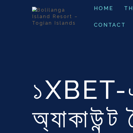
HOME
TH
CONTACT
১XBET-এ স
অ্যাকাউন্ট