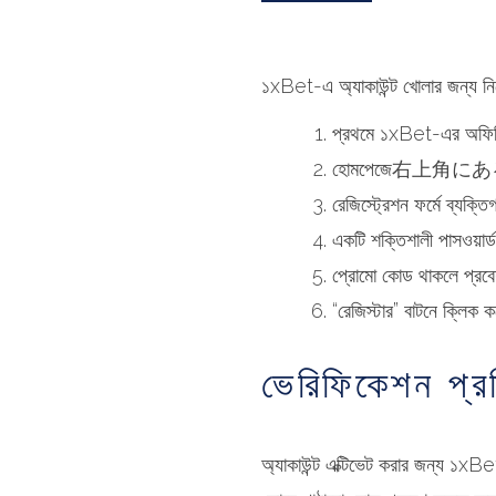
১xBet-এ অ্যাকাউন্ট খোলার জন্য নি
প্রথমে ১xBet-এর অফিস
হোমপেজে右上角にある “নি
রেজিস্ট্রেশন ফর্মে ব্যক
একটি শক্তিশালী পাসওয়ার্ড
প্রোমো কোড থাকলে প্রব
“রেজিস্টার” বাটনে ক্লিক 
ভেরিফিকেশন প্রক
অ্যাকাউন্ট এক্টিভেট করার জন্য ১x