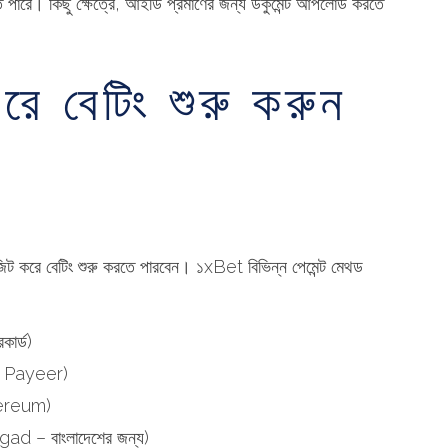
পারে। কিছু ক্ষেত্রে, আইডি প্রমাণের জন্য ডকুমেন্ট আপলোড করতে
।
ে বেটিং শুরু করুন
জিট করে বেটিং শুরু করতে পারবেন। ১xBet বিভিন্ন পেমেন্ট মেথড
কার্ড)
r, Payeer)
thereum)
gad – বাংলাদেশের জন্য)