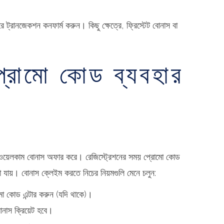
রে ট্রানজেকশন কনফার্ম করুন। কিছু ক্ষেত্রে, ফ্রিস্টেট বোনাস বা
্রোমো কোড ব্যবহার
ওয়েলকাম বোনাস অফার করে। রেজিস্ট্রেশনের সময় প্রোমো কোড
া যায়। বোনাস ক্লেইম করতে নিচের নিয়মগুলি মেনে চলুন:
মো কোড এন্টার করুন (যদি থাকে)।
নাস ক্রিয়েট হবে।