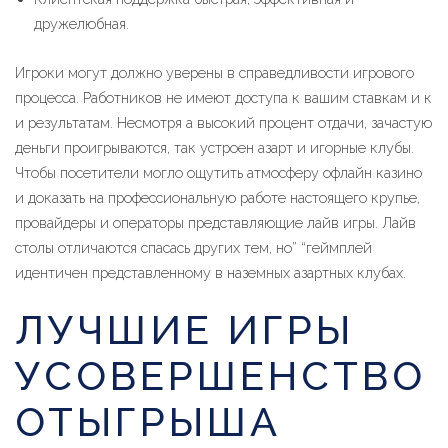
дружелюбная.
Игроки могут должно уверены в справедливости игрового
процесса. Работников не имеют доступа к вашим ставкам и к
и результатам. Несмотря а высокий процент отдачи, зачастую
деньги проигрываются, так устроен азарт и игорные клубы.
Чтобы посетители могло ощутить атмосферу офлайн казино
и доказать на профессиональную работе настоящего крупье,
провайдеры и операторы представляющие лайв игры. Лайв
столы отличаются спасась других тем, но” “геймплей
идентичен представленному в наземных азартных клубах.
ЛУЧШИЕ ИГРЫ
УСОВЕРШЕНСТВО
ОТЫГРЫША