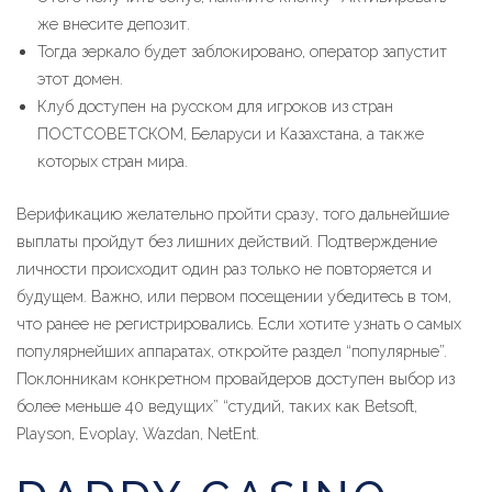
же внесите депозит.
Тогда зеркало будет заблокировано, оператор запустит
этот домен.
Клуб доступен на русском для игроков из стран
ПОСТСОВЕТСКОМ, Беларуси и Казахстана, а также
которых стран мира.
Верификацию желательно пройти сразу, того дальнейшие
выплаты пройдут без лишних действий. Подтверждение
личности происходит один раз только не повторяется и
будущем. Важно, или первом посещении убедитесь в том,
что ранее не регистрировались. Если хотите узнать о самых
популярнейших аппаратах, откройте раздел “популярные”.
Поклонникам конкретном провайдеров доступен выбор из
более меньше 40 ведущих” “студий, таких как Betsoft,
Playson, Evoplay, Wazdan, NetEnt.