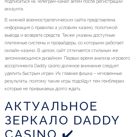
подписаться на Телеграм-канал затем после регистрации
аккаунта.
В нижней военностратегических сайта представлена
информация о правилах а условиях казино, политикой
вывода и возврата средств. Также указаны доступные
платежные системы и провайдеры, со которыми работает
онлайн-казино. В целом, сайт отличается стильным же
запоминающимся дизайном. Первых время анализа игрового
ассортимента Daddy casino должное внимание следует
уделить быстрым играм. Их главная фишка – мгновенные
результаты, поэтому такие игры подойдут тем гемблерам,
которые не привыкаешь долго ждать.
АКТУАЛЬНОЕ
ЗЕРКАЛО DADDY
CASINO ✔️