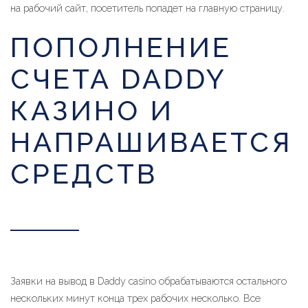
на рабочий сайт, посетитель попадет на главную страницу.
ПОПОЛНЕНИЕ
СЧЕТА DADDY
КАЗИНО И
НАПРАШИВАЕТСЯ
СРЕДСТВ
Заявки на вывод в Daddy casino обрабатываются остального
нескольких минут конца трех рабочих несколько. Все