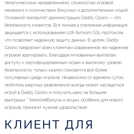
тематическими направлениями, сложностью игровой
механики и количеством бонусных и дополнительных опций.
Основной приоритет администрации Daddy Casino — это
безопасность клиентов. Вся личная а платежная информация
защищается с использованием 128-битного SSL-протокола,
что позволяет надежную защиту данных. В целом, Daddy
Casino предлагает всем клиентам современное же надежное
игровое вратировать. Благодаря мгновенным выплатам,
доступу к сертифицированным играм и высокому уровню
безопасности, только казино становится все более
популярным среди игроков. Независимо от времени суток,
любитель азартных развлечений всегда может насладиться
игрой в Daddy Casino и получить шанс на большие
выигрыши.” “[newline]Бонусы и акции, особенно для нового
игроков, приносят нужное удовольствие.
КЛИЕНТ ДЛЯ