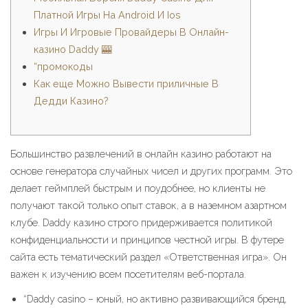
Платной Игры На Android И Ios
Игры И Игровые Провайдеры В Онлайн-
казино Daddy 🎰
“промокоды
Как еще Можно Вывести приличные В
Дедди Казино?
Большинство развлечений в онлайн казино работают на
основе генератора случайных чисел и других программ. Это
делает геймплей быстрым и поудобнее, но клиенты не
получают такой только опыт ставок, а в наземном азартном
клубе. Daddy казино строго придерживается политикой
конфиденциальности и принципов честной игры. В футере
сайта есть тематический раздел «Ответственная игра». Он
важен к изучению всем посетителям веб-портала.
“Daddy casino – юный, но активно развивающийся бренд,