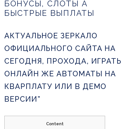
БОНУСЫ, СЛОТЫ А
БЫСТРЫЕ ВЫПЛАТЫ
АКТУАЛЬНОЕ ЗЕРКАЛО
ОФИЦИАЛЬНОГО САЙТА НА
СЕГОДНЯ, ПРОХОДА, ИГРАТЬ
ОНЛАЙН ЖЕ АВТОМАТЫ НА
КВАРПЛАТУ ИЛИ В ДЕМО
ВЕРСИИ”
Content