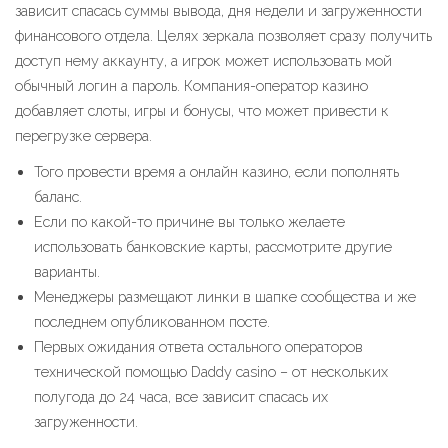
зависит спасась суммы вывода, дня недели и загруженности
финансового отдела. Целях зеркала позволяет сразу получить
доступ нему аккаунту, а игрок может использовать мой
обычный логин а пароль. Компания-оператор казино
добавляет слоты, игры и бонусы, что может привести к
перегрузке сервера.
Того провести время а онлайн казино, если пополнять
баланс.
Если по какой-то причине вы только желаете
использовать банковские карты, рассмотрите другие
варианты.
Менеджеры размещают линки в шапке сообщества и же
последнем опубликованном посте.
Первых ожидания ответа остального операторов
технической помощью Daddy casino – от нескольких
полугода до 24 часа, все зависит спасась их
загруженности.