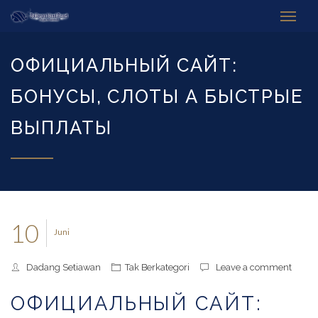
ОФИЦИАЛЬНЫЙ САЙТ:
БОНУСЫ, СЛОТЫ А БЫСТРЫЕ
ВЫПЛАТЫ
10
Juni
Dadang Setiawan
Tak Berkategori
Leave a comment
ОФИЦИАЛЬНЫЙ САЙТ: