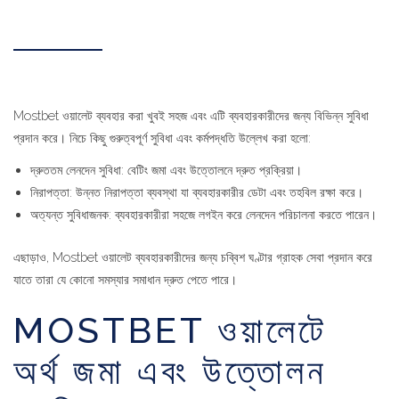
Mostbet ওয়ালেট ব্যবহার করা খুবই সহজ এবং এটি ব্যবহারকারীদের জন্য বিভিন্ন সুবিধা
প্রদান করে। নিচে কিছু গুরুত্বপূর্ণ সুবিধা এবং কর্মপদ্ধতি উল্লেখ করা হলো:
দ্রুততম লেনদেন সুবিধা: বেটিং জমা এবং উত্তোলনে দ্রুত প্রক্রিয়া।
নিরাপত্তা: উন্নত নিরাপত্তা ব্যবস্থা যা ব্যবহারকারীর ডেটা এবং তহবিল রক্ষা করে।
অত্যন্ত সুবিধাজনক: ব্যবহারকারীরা সহজে লগইন করে লেনদেন পরিচালনা করতে পারেন।
এছাড়াও, Mostbet ওয়ালেট ব্যবহারকারীদের জন্য চব্বিশ ঘণ্টার গ্রাহক সেবা প্রদান করে
যাতে তারা যে কোনো সমস্যার সমাধান দ্রুত পেতে পারে।
MOSTBET ওয়ালেটে
অর্থ জমা এবং উত্তোলন