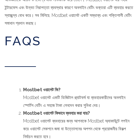
ইন্টারফেস এবং উন্নত নিরাপত্তা ব্যবস্থার কারণে অনলাইন বেটিং ভক্তরা এটি ব্যবহার করতে
স্বাচ্ছন্দ্য বোধ করে। সব মিলিয়ে, Mostbet ওয়ালেট একটি সম্ভাব্য এবং শক্তিশালী বেটিং
সমাধান প্রদান করছে।
FAQS
Mostbet ওয়ালেট কি?
Mostbet ওয়ালেট একটি ডিজিটাল প্ল্যাটফর্ম যা ব্যবহারকারীদের অনলাইন
স্পোর্টস বেটিং এ সহজে টাকা লেনদেন করার সুবিধা দেয়।
Mostbet ওয়ালেট কিভাবে ব্যবহার করা যায়?
Mostbet ওয়ালেট ব্যবহারের জন্য আপনাকে Mostbet অ্যাকাউন্টে লগইন
করে ওয়ালেট সেকশনে জমা বা উত্তোলনের অপশন থেকে প্রয়োজনীয় বিকল্প
নির্বাচন করতে হবে।