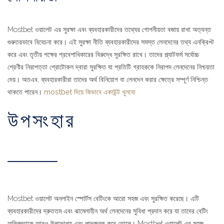
Mostbet ওয়ালেট এর সুরক্ষা এবং ব্যবহারকারীদের তথ্যের গোপনীয়তা বজায় রাখা অত্যন্ত
গুরুতরভাবে বিবেচনা করে। এই সুরক্ষা নীতি ব্যবহারকারীদের সমস্ত লেনদেনের তথ্য এনক্রিপ্ট
করে এবং তৃতীয় পক্ষের প্রবেশাধিকারের বিরুদ্ধে সুরক্ষিত রাখে। তাদের প্ল্যাটফর্ম সর্বোচ্চ
শ্রেণীর নিরাপত্তা প্রোটোকল দ্বারা সুরক্ষিত যা প্রতিটি গ্রাহককে নিরাপদ লেনদেনের নিশ্চয়তা
দেয়। অতএব, ব্যবহারকারীরা তাদের অর্থ বিনিয়োগ বা লেনদেন করার ক্ষেত্রে সম্পূর্ণ নিশ্চিন্ত
থাকতে পারেন।
mostbet দিয়ে কিভাবে একাউন্ট খুলবো
উপসংহার
Mostbet ওয়ালেট অনলাইন স্পোর্টস বেটিংকে আরো সহজ এবং সুরক্ষিত করেছে। এটি
ব্যবহারকারীদের দ্রুততম এবং ঝামেলাহীন অর্থ লেনদেনের সুবিধা প্রদান করে যা তাদের বেটিং
অভিজ্ঞতাকে আরও উপভোগ্য এবং লাভজনক করে তোলে। Mostbet ওয়ালেট এর সহজ