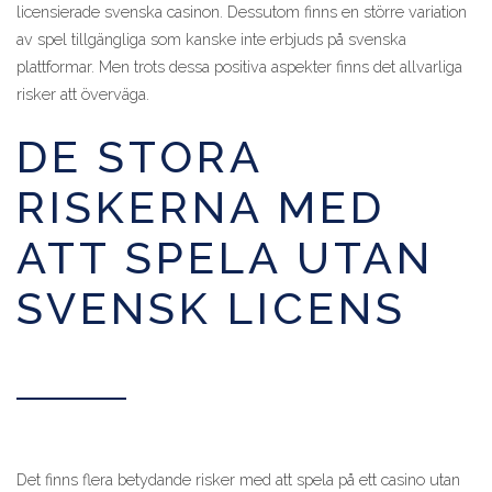
licensierade svenska casinon. Dessutom finns en större variation
av spel tillgängliga som kanske inte erbjuds på svenska
plattformar. Men trots dessa positiva aspekter finns det allvarliga
risker att överväga.
DE STORA
RISKERNA MED
ATT SPELA UTAN
SVENSK LICENS
Det finns flera betydande risker med att spela på ett casino utan