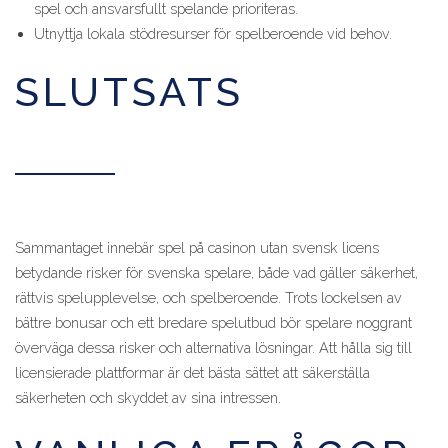
spel och ansvarsfullt spelande prioriteras.
Utnyttja lokala stödresurser för spelberoende vid behov.
SLUTSATS
Sammantaget innebär spel på casinon utan svensk licens
betydande risker för svenska spelare, både vad gäller säkerhet,
rättvis spelupplevelse, och spelberoende. Trots lockelsen av
bättre bonusar och ett bredare spelutbud bör spelare noggrant
överväga dessa risker och alternativa lösningar. Att hålla sig till
licensierade plattformar är det bästa sättet att säkerställa
säkerheten och skyddet av sina intressen.