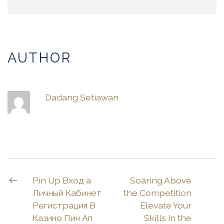
AUTHOR
Dadang Setiawan
Pin Up Вход а
Soaring Above
Личный Кабинет
the Competition
Регистрация В
Elevate Your
Казино Пин Ап
Skills in the