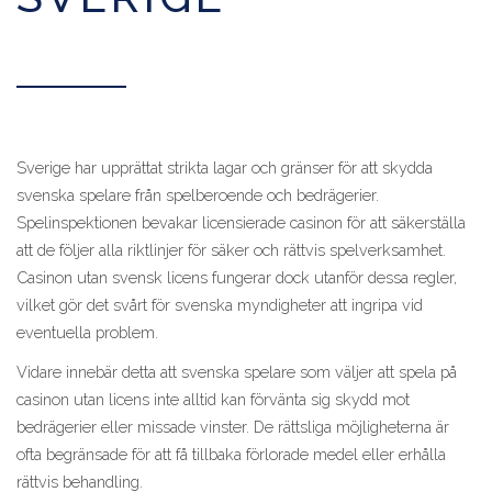
Sverige har upprättat strikta lagar och gränser för att skydda
svenska spelare från spelberoende och bedrägerier.
Spelinspektionen bevakar licensierade casinon för att säkerställa
att de följer alla riktlinjer för säker och rättvis spelverksamhet.
Casinon utan svensk licens fungerar dock utanför dessa regler,
vilket gör det svårt för svenska myndigheter att ingripa vid
eventuella problem.
Vidare innebär detta att svenska spelare som väljer att spela på
casinon utan licens inte alltid kan förvänta sig skydd mot
bedrägerier eller missade vinster. De rättsliga möjligheterna är
ofta begränsade för att få tillbaka förlorade medel eller erhålla
rättvis behandling.