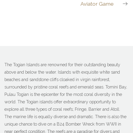
Aviator Game
The Togian Islands are renowned for their outstanding beauty
above and below the water. Islands with exquisite white sand
beaches and sandstone cliffs cloaked in virgin rainforest,
surrounded by pristine coral reefs and emerald seas. Tomini Bay,
Pulau Togian is the epicenter for the most coral diversity in the
world. The Togian islands offer extraordinary opportunity to
explore all three types of coral reefs; Fringe, Barrier and Atoll.
The marine life is equally diverse and dramatic. There is also the
unique chance to dive on a B24 Bomber Wreck from WWII in
near perfect condition. The reefs are a paradise for divers and