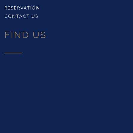
RESERVATION
CONTACT US
FIND US