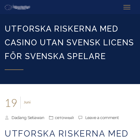
UTFORSKA RISKERNA MED
CASINO UTAN SVENSK LICENS
FÖR SVENSKA SPELARE
19
Juni
Dadang Setiawan
сеточный
Leave a comment
UTFORSKA RISKERNA MED