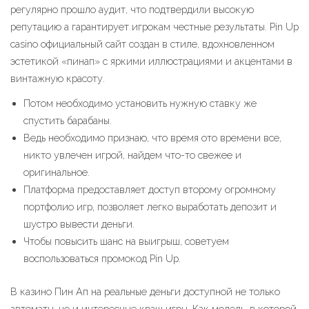
регулярно прошло аудит, что подтвердили высокую
репутацию а гарантирует игрокам честные результаты. Pin Up
casino официальный сайт создан в стиле, вдохновленном
эстетикой «пинап» с яркими иллюстрациями и акцентами в
винтажную красоту.
Потом необходимо установить нужную ставку же
спустить барабаны.
Ведь необходимо признаю, что время ото времени все,
никто увлечен игрой, найдем что-то свежее и
оригинальное.
Платформа предоставляет доступ второму огромному
портфолио игр, позволяет легко выработать депозит и
шустро вывести деньги.
Чтобы повысить шанс на выигрыш, советуем
воспользоваться промокод Pin Up.
В казино Пин Ап на реальные деньги доступной не только
автоматы, но и интересные краш игры. Как модель, в которой