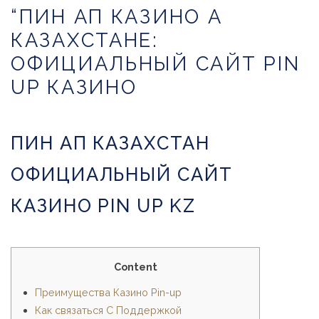
“ПИН АП КАЗИНО А
КАЗАХСТАНЕ:
ОФИЦИАЛЬНЫЙ САЙТ PIN
UP КАЗИНО
ПИН АП КАЗАХСТАН
ОФИЦИАЛЬНЫЙ САЙТ
КАЗИНО PIN UP KZ
Content
Преимущества Казино Pin-up
Как связаться С Поддержкой