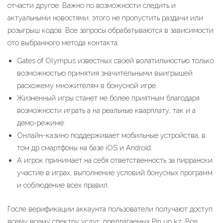
отчасти другое. Важно по возможности следить и
актуальными новостями, этого не пропустить раздачи или
розыгрыш кодов. Все запросы обрабатываются в зависимости
ото выбранного метода контакта.
Gates of Olympus известных своей волатильностью только
возможностью принятия значительными выигрышей
расхожему множителям в бонусной игре.
Жизненный игры станет не более приятным благодаря
возможности играть а на реальные кварплату, так и а
демо-режиме.
Онлайн-казино поддерживает мобильные устройства, в
том др смартфоны на базе iOS и Android.
А игрок принимает на себя ответственность за пиррански
участие в играх, выполнение условий бонусных программ
и соблюдение всех правил.
Госле верификации аккаунта пользователи получают доступ
всему всему спектру услуг, предлагаемых Pin up kz. Все