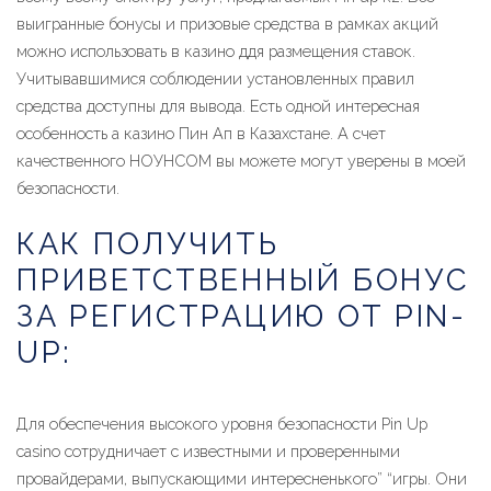
выигранные бонусы и призовые средства в рамках акций
можно использовать в казино ддя размещения ставок.
Учитывавшимися соблюдении установленных правил
средства доступны для вывода. Есть одной интересная
особенность а казино Пин Ап в Казахстане. А счет
качественного НОУНСОМ вы можете могут уверены в моей
безопасности.
КАК ПОЛУЧИТЬ
ПРИВЕТСТВЕННЫЙ БОНУС
ЗА РЕГИСТРАЦИЮ ОТ PIN-
UP:
Для обеспечения высокого уровня безопасности Pin Up
casino сотрудничает с известными и проверенными
провайдерами, выпускающими интересненького” “игры. Они