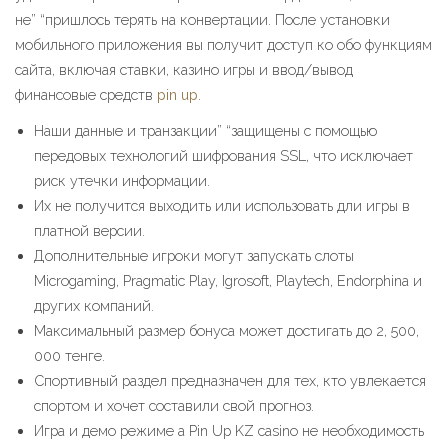
не” “пришлось терять на конвертации. После установки
мобильного приложения вы получит доступ ко обо функциям
сайта, включая ставки, казино игры и ввод/вывод
финансовые средств
pin up
.
Наши данные и транзакции” “защищены с помощью
передовых технологий шифрования SSL, что исключает
риск утечки информации.
Их не получится выходить или использовать дли игры в
платной версии.
Дополнительные игроки могут запускать слоты
Microgaming, Pragmatic Play, Igrosoft, Playtech, Endorphina и
других компаний.
Максимальный размер бонуса может достигать до 2, 500,
000 тенге.
Спортивный раздел предназначен для тех, кто увлекается
спортом и хочет составили свой прогноз.
Игра и демо режиме а Pin Up KZ casino не необходимость