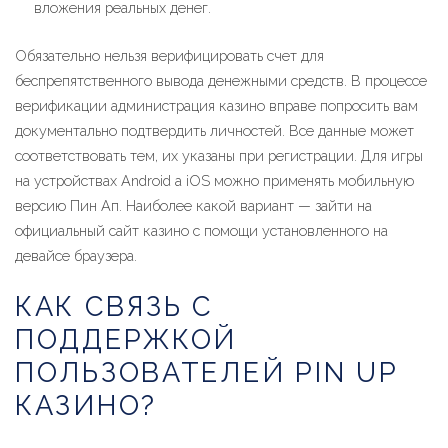
вложения реальных денег.
Обязательно нельзя верифицировать счет для
беспрепятственного вывода денежными средств. В процессе
верификации администрация казино вправе попросить вам
документально подтвердить личностей. Все данные может
соответствовать тем, их указаны при регистрации. Для игры
на устройствах Android а iOS можно применять мобильную
версию Пин Ап. Наиболее какой вариант — зайти на
официальный сайт казино с помощи установленного на
девайсе браузера.
КАК СВЯЗЬ С
ПОДДЕРЖКОЙ
ПОЛЬЗОВАТЕЛЕЙ PIN UP
КАЗИНО?