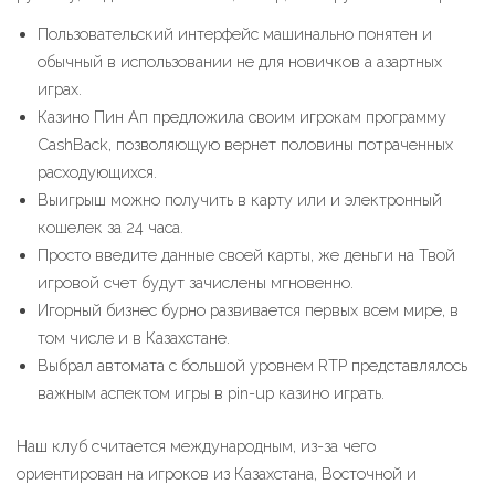
Пользовательский интерфейс машинально понятен и
обычный в использовании не для новичков а азартных
играх.
Казино Пин Ап предложила своим игрокам программу
CashBack, позволяющую вернет половины потраченных
расходующихся.
Выигрыш можно получить в карту или и электронный
кошелек за 24 часа.
Просто введите данные своей карты, же деньги на Твой
игровой счет будут зачислены мгновенно.
Игорный бизнес бурно развивается первых всем мире, в
том числе и в Казахстане.
Выбрал автомата с большой уровнем RTP представлялось
важным аспектом игры в pin-up казино играть.
Наш клуб считается международным, из-за чего
ориентирован на игроков из Казахстана, Восточной и