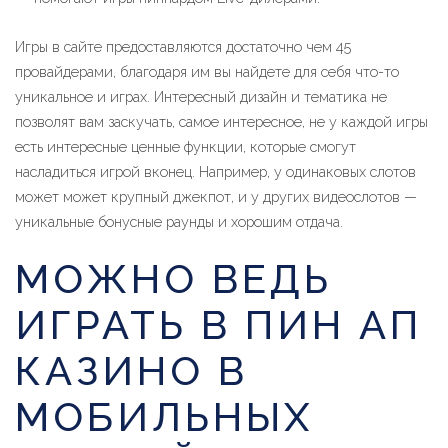
Игры в сайте предоставляются достаточно чем 45
провайдерами, благодаря им вы найдете для себя что-то
уникальное и играх. Интересный дизайн и тематика не
позволят вам заскучать, самое интересное, не у каждой игры
есть интересные ценные функции, которые смогут
насладиться игрой вконец. Например, у одинаковых слотов
может может крупный джекпот, и у других видеослотов —
уникальные бонусные раунды и хорошим отдача.
МОЖНО ВЕДЬ
ИГРАТЬ В ПИН АП
КАЗИНО В
МОБИЛЬНЫХ