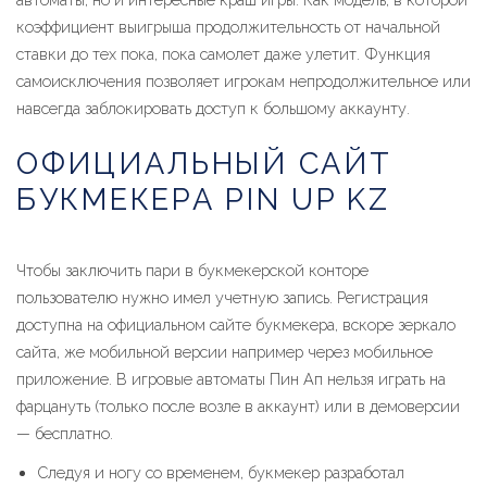
коэффициент выигрыша продолжительность от начальной
ставки до тех пока, пока самолет даже улетит. Функция
самоисключения позволяет игрокам непродолжительное или
навсегда заблокировать доступ к большому аккаунту.
ОФИЦИАЛЬНЫЙ САЙТ
БУКМЕКЕРА PIN UP KZ
Чтобы заключить пари в букмекерской конторе
пользователю нужно имел учетную запись. Регистрация
доступна на официальном сайте букмекера, вскоре зеркало
сайта, же мобильной версии например через мобильное
приложение. В игровые автоматы Пин Ап нельзя играть на
фарцануть (только после возле в аккаунт) или в демоверсии
— бесплатно.
Следуя и ногу со временем, букмекер разработал