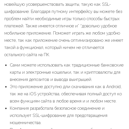
новейшую усовершенствовать защиты, такую как SSL-
шифрование. Благодаря путному интерфейсу вы можете без
проблем найти необходимые игры только способы быстрых
платежей. Также имеется отличное и” “довольно удобное
мобильное приложение. Поможет играть же любом удобно
месте, так как приложение очень оптимизировано же имеет
такой а функционал, который ничем не отличается
остального сайта на ПК.
Сами можете использовать как традиционные банковские
карты и электронные кошельки, так и криптовалюты для
внесения депозитов и вывода выигрышей.
Это приложение доступно дли скачивания как в Android,
так же на iOS устройства, обеспечивая полный доступ ко
всем функциям сайта в любое время и и любом месте.
Компания разработала безопасное соединение и
использует SSL-шифрование для предотвращения
мошенничества.