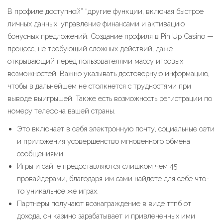
В профиле доступной” “другие функции, включая быстрое
личных данных, управление финансами и активацию
бонусных предложений. Создание профиля в Pin Up Casino —
процесс, не требующий сложных действий, даже
открывающий перед пользователями массу игровых
возможностей. Важно указывать достоверную информацию,
чтобы в дальнейшем не столкнется с трудностями при
выводе выигрышей. Также есть возможность регистрации по
номеру телефона вашей страны.
Это включает в себя электронную почту, социальные сети
и приложения усовершенство мгновенного обмена
сообщениями.
Игры и сайте предоставляются слишком чем 45
провайдерами, благодаря им сами найдете для себе что-
то уникальное же играх.
Партнеры получают вознаграждение в виде ттпб от
дохода, он казино зарабатывает и привлеченных ими