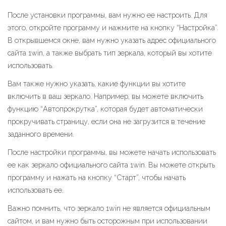
После установки программы, вам нужно ее настроить. Для
этого, откройте программу и нажмите на кнопку “Настройка”.
В открывшемся окне, вам нужно указать адрес официального
сайта 1win, а также выбрать тип зеркала, который вы хотите
использовать.
Вам также нужно указать, какие функции вы хотите
включить в ваш зеркало. Например, вы можете включить
функцию “Автопрокрутка”, которая будет автоматически
прокручивать страницу, если она не загрузится в течение
заданного времени.
После настройки программы, вы можете начать использовать
ее как зеркало официального сайта 1win. Вы можете открыть
программу и нажать на кнопку “Старт”, чтобы начать
использовать ее.
Важно помнить, что зеркало 1win не является официальным
сайтом, и вам нужно быть осторожным при использовании