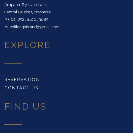
Ampana, Tojo Una-Una
Central Celebes, Indonesia
P. (+62) 852 . 4100 . 3685
M. bolilangaisland@gmail.com
EXPLORE
RESERVATION
CONTACT US
FIND US