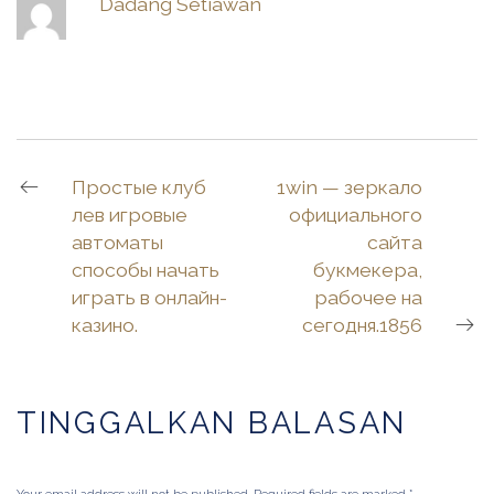
Dadang Setiawan
Простые клуб
1win — зеркало
лев игровые
официального
автоматы
сайта
способы начать
букмекера,
играть в онлайн-
рабочее на
казино.
сегодня.1856
TINGGALKAN BALASAN
Your email address will not be published. Required fields are marked
*