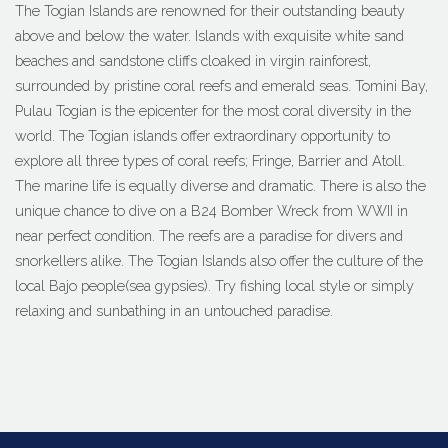
The Togian Islands are renowned for their outstanding beauty
above and below the water. Islands with exquisite white sand
beaches and sandstone cliffs cloaked in virgin rainforest,
surrounded by pristine coral reefs and emerald seas. Tomini Bay,
Pulau Togian is the epicenter for the most coral diversity in the
world. The Togian islands offer extraordinary opportunity to
explore all three types of coral reefs; Fringe, Barrier and Atoll.
The marine life is equally diverse and dramatic. There is also the
unique chance to dive on a B24 Bomber Wreck from WWII in
near perfect condition. The reefs are a paradise for divers and
snorkellers alike. The Togian Islands also offer the culture of the
local Bajo people(sea gypsies). Try fishing local style or simply
relaxing and sunbathing in an untouched paradise.