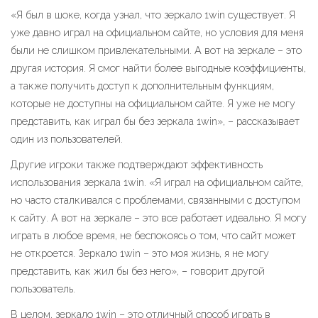
«Я был в шоке, когда узнал, что зеркало 1win существует. Я
уже давно играл на официальном сайте, но условия для меня
были не слишком привлекательными. А вот на зеркале – это
другая история. Я смог найти более выгодные коэффициенты,
а также получить доступ к дополнительным функциям,
которые не доступны на официальном сайте. Я уже не могу
представить, как играл бы без зеркала 1win», – рассказывает
один из пользователей.
Другие игроки также подтверждают эффективность
использования зеркала 1win. «Я играл на официальном сайте,
но часто сталкивался с проблемами, связанными с доступом
к сайту. А вот на зеркале – это все работает идеально. Я могу
играть в любое время, не беспокоясь о том, что сайт может
не откроется. Зеркало 1win – это моя жизнь, я не могу
представить, как жил бы без него», – говорит другой
пользователь.
В целом, зеркало 1win – это отличный способ играть в