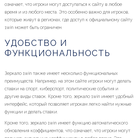
означает, что игроки могут доступаться к сайту в любое
время и из любого места. Это особенно важно для игроков,
которые живут в регионах, где доступ к официальному сайту
1win может быть ограничен.
УДОБСТВО И
ФУНКЦИОНАЛЬНОСТЬ
Зеркало 1win также имеет несколько функциональных
преимуществ. Например, на этом сайте игроки могут делать
ставки на спорт, киберспорт, политические события и
другие виды ставок. Кроме того, зеркало 1win имеет удобный
интерфейс, который позволяет игрокам легко найти нужные
функции и делать ставки.
Кроме того, зеркало 1win имеет функцию автоматического
обновления коэффициентов, что означает, что игроки могут