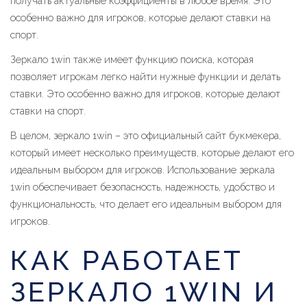
получать актуальные коэффициенты в любое время. Это
особенно важно для игроков, которые делают ставки на
спорт.
Зеркало 1win также имеет функцию поиска, которая
позволяет игрокам легко найти нужные функции и делать
ставки. Это особенно важно для игроков, которые делают
ставки на спорт.
В целом, зеркало 1win – это официальный сайт букмекера,
который имеет несколько преимуществ, которые делают его
идеальным выбором для игроков. Использование зеркала
1win обеспечивает безопасность, надежность, удобство и
функциональность, что делает его идеальным выбором для
игроков.
КАК РАБОТАЕТ
ЗЕРКАЛО 1WIN И