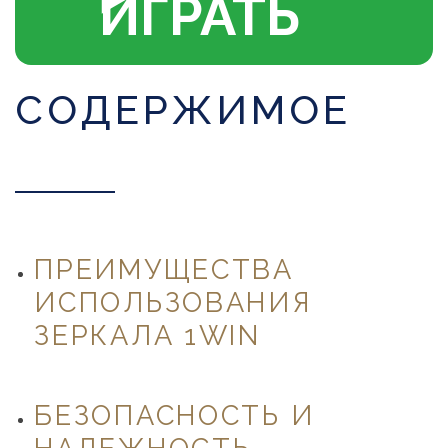
ИГРАТЬ
СОДЕРЖИМОЕ
ПРЕИМУЩЕСТВА
ИСПОЛЬЗОВАНИЯ
ЗЕРКАЛА 1WIN
БЕЗОПАСНОСТЬ И
НАДЕЖНОСТЬ