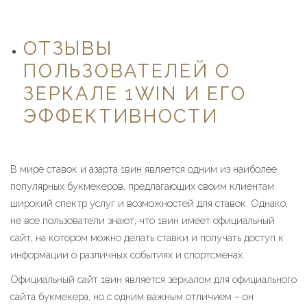
ОТЗЫВЫ
ПОЛЬЗОВАТЕЛЕЙ О
ЗЕРКАЛЕ 1WIN И ЕГО
ЭФФЕКТИВНОСТИ
В мире ставок и азарта 1вин является одним из наиболее
популярных букмекеров, предлагающих своим клиентам
широкий спектр услуг и возможностей для ставок. Однако,
не все пользователи знают, что 1вин имеет официальный
сайт, на котором можно делать ставки и получать доступ к
информации о различных событиях и спортсменах.
Официальный сайт 1вин является зеркалом для официального
сайта букмекера, но с одним важным отличием – он