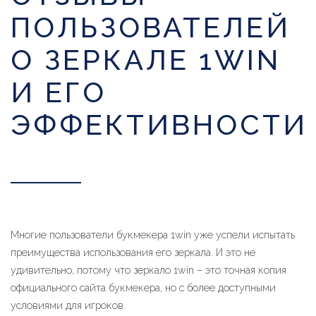
ПОЛЬЗОВАТЕЛЕЙ
О ЗЕРКАЛЕ 1WIN
И ЕГО
ЭФФЕКТИВНОСТИ
Многие пользователи букмекера 1win уже успели испытать
преимущества использования его зеркала. И это не
удивительно, потому что зеркало 1win – это точная копия
официального сайта букмекера, но с более доступными
условиями для игроков.