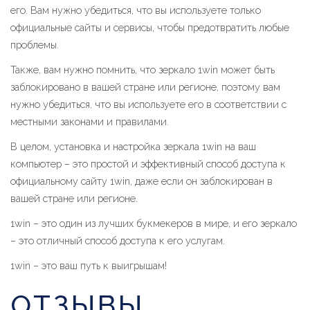
его. Вам нужно убедиться, что вы используете только
официальные сайты и сервисы, чтобы предотвратить любые
проблемы.
Также, вам нужно помнить, что зеркало 1win может быть
заблокировано в вашей стране или регионе, поэтому вам
нужно убедиться, что вы используете его в соответствии с
местными законами и правилами.
В целом, установка и настройка зеркала 1win на ваш
компьютер – это простой и эффективный способ доступа к
официальному сайту 1win, даже если он заблокирован в
вашей стране или регионе.
1win – это один из лучших букмекеров в мире, и его зеркало
– это отличный способ доступа к его услугам.
1win – это ваш путь к выигрышам!
ОТЗЫВЫ