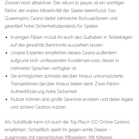
Zocken noch attraktiver. Der return to player ist ein wichtiger
Faktor, der expire Attraktivität der Spiele beeinflusst. Das
Queenspins Casino bietet zahlreiche Bonusaktionen und
garantiert hohe Sicherheitsstandards für Spieler.
In einigen Fällen müsst ihr euch das Guthaben in Teilbeträgen
auf das gewählte Bankkonto auszahlen lassen.
Unsere Experten empfehlen dieses Casino außerdem
aufgrund kklk umfassenden Kundenservices, dieser in
mehreren Sprachen verfügbar ist.
Sie ermöglichen schnelle darüber hinaus unkomplizierte
Transaktionen darüber hinaus bieten dank Zwei-Faktor-
Authentifizierung hohe Sicherheit.
Nutzer können also große Gewinne erzielen und dabei legale
und sichere Casinos nutzen.
Als Substitute kann ich euch die Top Play’n GO Online Casinos
empfehlen. Schließlich spielt ihr gegen echte Dealer –
zusammen mit menschlichen Mitspielern. Mit höheren