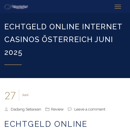
ECHTGELD ONLINE INTERNET
CASINOS ÖSTERREICH JUNI
2025
27
Juni
Dadang Setiawan
Review
Leave a comment
ECHTGELD ONLINE