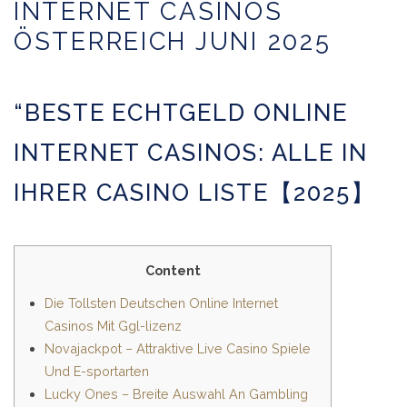
INTERNET CASINOS
ÖSTERREICH JUNI 2025
“BESTE ECHTGELD ONLINE
INTERNET CASINOS: ALLE IN
IHRER CASINO LISTE【2025】
Content
Die Tollsten Deutschen Online Internet
Casinos Mit Ggl-lizenz
Novajackpot – Attraktive Live Casino Spiele
Und E-sportarten
Lucky Ones – Breite Auswahl An Gambling