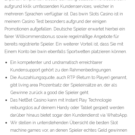
aufgrund kklk umfassenden Kundenservices, welcher in
mehreren Sprachen verfügbar ist. Das bwin Slots Casino ist in
meinem Casino Test besonders aufgrund der einigen
Promotionen aufgefallen. Deutsche Spieler erwartet hierbei ein
fairer Willkommensbonus sowie regelmäßige Angebote für
bereits registrierte Spieler. Ein weiterer Vorteil ist, dass Sie mit
Einem Konto bei bwin ebenfalls Sportwetten platzieren können.
Ein kompetenter und undramatisch erreichbarer
Kundensupport gehört zu den Rahmenbedingungen.
Die Auszahlungsquote, auch RTP (Return to Player) genannt,
gibt living area Prozentsatz der Spieleinsätze an, der als
Gewinne zurück a good die Spieler geht.
Das NetBet Casino kann mit Instant Play Technologie
reibungslos auf deinem Handy oder Tablet gespielt werden
darüber hinaus bietet sogar den Kundendienst via WhatsApp.
Wir stellen in untenstehenden Übersicht die besten Slot
machine games vor, an denen Spieler echtes Geld gewinnen