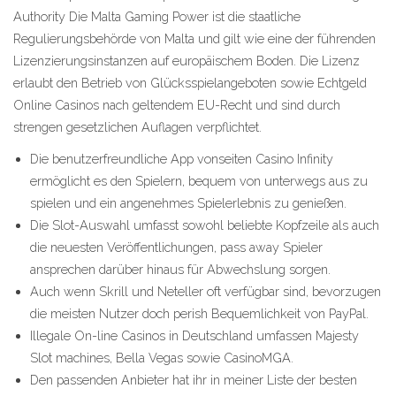
Authority Die Malta Gaming Power ist die staatliche
Regulierungsbehörde von Malta und gilt wie eine der führenden
Lizenzierungsinstanzen auf europäischem Boden. Die Lizenz
erlaubt den Betrieb von Glücksspielangeboten sowie Echtgeld
Online Casinos nach geltendem EU-Recht und sind durch
strengen gesetzlichen Auflagen verpflichtet.
Die benutzerfreundliche App vonseiten Casino Infinity
ermöglicht es den Spielern, bequem von unterwegs aus zu
spielen und ein angenehmes Spielerlebnis zu genießen.
Die Slot-Auswahl umfasst sowohl beliebte Kopfzeile als auch
die neuesten Veröffentlichungen, pass away Spieler
ansprechen darüber hinaus für Abwechslung sorgen.
Auch wenn Skrill und Neteller oft verfügbar sind, bevorzugen
die meisten Nutzer doch perish Bequemlichkeit von PayPal.
Illegale On-line Casinos in Deutschland umfassen Majesty
Slot machines, Bella Vegas sowie CasinoMGA.
Den passenden Anbieter hat ihr in meiner Liste der besten