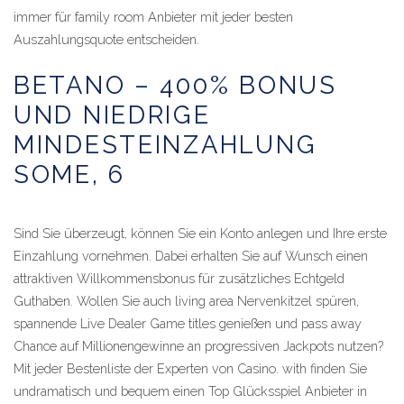
immer für family room Anbieter mit jeder besten
Auszahlungsquote entscheiden.
BETANO – 400% BONUS
UND NIEDRIGE
MINDESTEINZAHLUNG
SOME, 6
Sind Sie überzeugt, können Sie ein Konto anlegen und Ihre erste
Einzahlung vornehmen. Dabei erhalten Sie auf Wunsch einen
attraktiven Willkommensbonus für zusätzliches Echtgeld
Guthaben. Wollen Sie auch living area Nervenkitzel spüren,
spannende Live Dealer Game titles genießen und pass away
Chance auf Millionengewinne an progressiven Jackpots nutzen?
Mit jeder Bestenliste der Experten von Casino. with finden Sie
undramatisch und bequem einen Top Glücksspiel Anbieter in