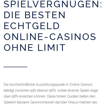
SPIELVERGNÜGEN:
DIE BESTEN
ECHTGELD
ONLINE-CASINOS
OHNE LIMIT
Die durchschnittliche Auszahlungsquote in Online Casinos
beträgt zwischen 95% ebenso 96%, wobei diverse Spiele sogar
über 98% erreichen können. Diese hohen Quoten bieten den
Spielern bessere Gewinnchancen darüber hinaus machen das