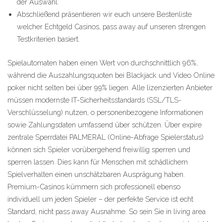
der Auswahl.
Abschließend präsentieren wir euch unsere Bestenliste
welcher Echtgeld Casinos, pass away auf unseren strengen
Testkriterien basiert.
Spielautomaten haben einen Wert von durchschnittlich 96%,
während die Auszahlungsquoten bei Blackjack und Video Online
poker nicht selten bei über 99% liegen. Alle lizenzierten Anbieter
müssen modernste IT-Sicherheitsstandards (SSL/TLS-
Verschlüsselung) nutzen, o personenbezogene Informationen
sowie Zahlungsdaten umfassend über schützen. Über expire
zentrale Sperrdatei PALMERAL (Online-Abfrage Spielerstatus)
können sich Spieler vorübergehend freiwillig sperren und
sperren lassen. Dies kann für Menschen mit schädlichem
Spielverhalten einen unschätzbaren Ausprägung haben.
Premium-Casinos kümmern sich professionell ebenso
individuell um jeden Spieler – der perfekte Service ist echt
Standard, nicht pass away Ausnahme. So sein Sie in living area