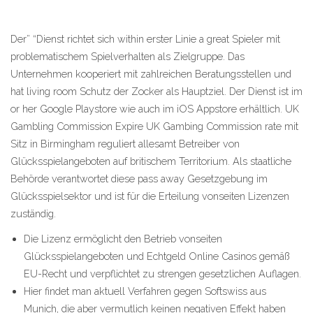
Der” “Dienst richtet sich within erster Linie a great Spieler mit
problematischem Spielverhalten als Zielgruppe. Das
Unternehmen kooperiert mit zahlreichen Beratungsstellen und
hat living room Schutz der Zocker als Hauptziel. Der Dienst ist im
or her Google Playstore wie auch im iOS Appstore erhältlich. UK
Gambling Commission Expire UK Gambing Commission rate mit
Sitz in Birmingham reguliert allesamt Betreiber von
Glücksspielangeboten auf britischem Territorium. Als staatliche
Behörde verantwortet diese pass away Gesetzgebung im
Glücksspielsektor und ist für die Erteilung vonseiten Lizenzen
zuständig.
Die Lizenz ermöglicht den Betrieb vonseiten
Glücksspielangeboten und Echtgeld Online Casinos gemäß
EU-Recht und verpflichtet zu strengen gesetzlichen Auflagen.
Hier findet man aktuell Verfahren gegen Softswiss aus
Munich, die aber vermutlich keinen negativen Effekt haben