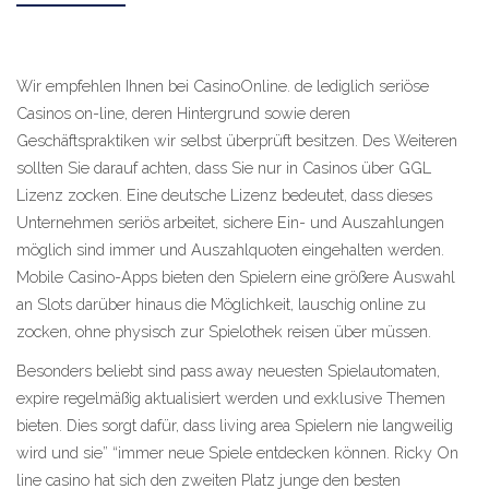
Wir empfehlen Ihnen bei CasinoOnline. de lediglich seriöse
Casinos on-line, deren Hintergrund sowie deren
Geschäftspraktiken wir selbst überprüft besitzen. Des Weiteren
sollten Sie darauf achten, dass Sie nur in Casinos über GGL
Lizenz zocken. Eine deutsche Lizenz bedeutet, dass dieses
Unternehmen seriös arbeitet, sichere Ein- und Auszahlungen
möglich sind immer und Auszahlquoten eingehalten werden.
Mobile Casino-Apps bieten den Spielern eine größere Auswahl
an Slots darüber hinaus die Möglichkeit, lauschig online zu
zocken, ohne physisch zur Spielothek reisen über müssen.
Besonders beliebt sind pass away neuesten Spielautomaten,
expire regelmäßig aktualisiert werden und exklusive Themen
bieten. Dies sorgt dafür, dass living area Spielern nie langweilig
wird und sie” “immer neue Spiele entdecken können. Ricky On
line casino hat sich den zweiten Platz junge den besten