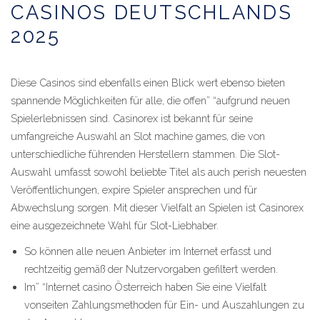
CASINOS DEUTSCHLANDS
2025
Diese Casinos sind ebenfalls einen Blick wert ebenso bieten
spannende Möglichkeiten für alle, die offen” “aufgrund neuen
Spielerlebnissen sind. Casinorex ist bekannt für seine
umfangreiche Auswahl an Slot machine games, die von
unterschiedliche führenden Herstellern stammen. Die Slot-
Auswahl umfasst sowohl beliebte Titel als auch perish neuesten
Veröffentlichungen, expire Spieler ansprechen und für
Abwechslung sorgen. Mit dieser Vielfalt an Spielen ist Casinorex
eine ausgezeichnete Wahl für Slot-Liebhaber.
So können alle neuen Anbieter im Internet erfasst und
rechtzeitig gemäß der Nutzervorgaben gefiltert werden.
Im” “Internet casino Österreich haben Sie eine Vielfalt
vonseiten Zahlungsmethoden für Ein- und Auszahlungen zu