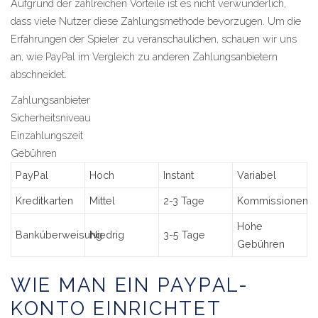
Aufgrund der zahlreichen Vorteile ist es nicht verwunderlich,
dass viele Nutzer diese Zahlungsmethode bevorzugen. Um die
Erfahrungen der Spieler zu veranschaulichen, schauen wir uns
an, wie PayPal im Vergleich zu anderen Zahlungsanbietern
abschneidet.
Zahlungsanbieter
Sicherheitsniveau
Einzahlungszeit
Gebühren
PayPal
Hoch
Instant
Variabel
Kreditkarten
Mittel
2-3 Tage
Kommissionen
Hohe
Banküberweisung
Niedrig
3-5 Tage
Gebühren
WIE MAN EIN PAYPAL-
KONTO EINRICHTET