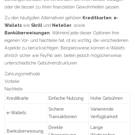
oder die besser zu ihren finanziellen Gewohnheiten passen.
Zu den häufigsten Alternativen gehören
Kreditkarten
,
e-
Wallets
wie
Skrill
und
Neteller
, sowie
Banküberweisungen
. Während jede dieser Optionen ihre
eigenen Vor- und Nachteile hat, ist es wichtig, die verschiedenen
Aspekte zu berücksichtigen. Beispielsweise können e-Wallets
ähnlich sicher wie PayPal sein, bieten jedoch möglicherweise
unterschiedliche Gebührenstrukturen.
Zahlungsmethode
Vorteile
Nachteile
Kreditkarte
Einfache Nutzung
Hohe Gebühren
Sichere
Variierende
e-Wallets
Transaktionen
Verfügbarkeit
Direkte
Lange
Banküberweisung
Überweisung
Wartezeiten