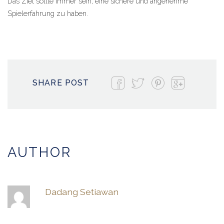
Das Ziel sollte immer sein, eine sichere und angenehme
Spielerfahrung zu haben.
SHARE POST
AUTHOR
Dadang Setiawan