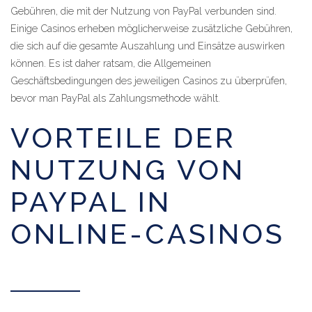
Gebühren, die mit der Nutzung von PayPal verbunden sind.
Einige Casinos erheben möglicherweise zusätzliche Gebühren,
die sich auf die gesamte Auszahlung und Einsätze auswirken
können. Es ist daher ratsam, die Allgemeinen
Geschäftsbedingungen des jeweiligen Casinos zu überprüfen,
bevor man PayPal als Zahlungsmethode wählt.
VORTEILE DER
NUTZUNG VON
PAYPAL IN
ONLINE-CASINOS