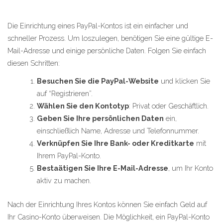
Die Einrichtung eines PayPal-Kontos ist ein einfacher und
schneller Prozess. Um loszulegen, benötigen Sie eine gültige E-
Mail-Adresse und einige persönliche Daten. Folgen Sie einfach
diesen Schritten:
Besuchen Sie die PayPal-Website
und klicken Sie
auf “Registrieren”.
Wählen Sie den Kontotyp
: Privat oder Geschäftlich.
Geben Sie Ihre persönlichen Daten
ein,
einschließlich Name, Adresse und Telefonnummer.
Verknüpfen Sie Ihre Bank- oder Kreditkarte
mit
Ihrem PayPal-Konto.
Bestaätigen Sie Ihre E-Mail-Adresse
, um Ihr Konto
aktiv zu machen.
Nach der Einrichtung Ihres Kontos können Sie einfach Geld auf
Ihr Casino-Konto überweisen. Die Möglichkeit, ein PayPal-Konto