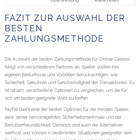
FAZIT ZUR AUSWAHL DER
BESTEN
ZAHLUNGSMETHODE
Die Auswahl der besten Zahlungsmethode für Online-Casinos
hängt von verschiedenen Faktoren ab. Spieler sollten ihre
eigenen Bedürfnisse und Vorlieben berücksichtigen, wie
Sicherheit, Gebühren und Geschwindigkeit der Transaktionen. Es
ist ratsam, verschiedene Optionen zu vergleichen, um die für
sich am besten geeignete Wahl zu treffen.
PayPal bleibt eine der besten Optionen für die meisten Spieler,
dank seiner hervorragenden Sicherheitsmerkmale und der
Benutzerfreundlichkeit. Dennoch sind auch die Alternativen
wertvoll und können in bestimmten Situationen geeigneter sein.