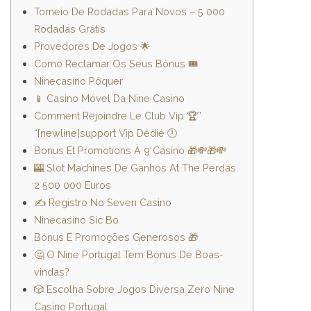
Torneio De Rodadas Para Novos – 5 000
Rodadas Grátis
Provedores De Jogos 🌟
Como Reclamar Os Seus Bónus 🎟️
Ninecasino Pôquer
📱 Casino Móvel Da Nine Casino
Comment Rejoindre Le Club Vip 🏆”
“[newline]support Vip Dédié 🕛
Bonus Et Promotions À 9 Casino 🎁💸🎁💸
🎰 Slot Machines De Ganhos At The Perdas:
2 500 000 Euros
✍ Registro No Seven Casino
Ninecasino Sic Bo
Bónus E Promoções Generosos 🎁
🤔 O Nine Portugal Tem Bónus De Boas-
vindas?
🎲 Escolha Sobre Jogos Diversa Zero Nine
Casino Portugal