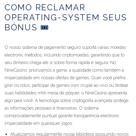
COMO RECLAMAR
OPERATING-SYSTEM SEUS
BÓNUS 🎟️
O nosso sistema de pagamento seguro suporta várias moedas
electronic métodos, incluindo criptomoedas, garantindo que to
seu dinheiro chega até si sobre forma rápida e segura. No
NineCasino, priorizamos a gama, a qualidade como também a
imparcialidade em nossas ofertas de games. Quer você prefira
girar os rolos, participar de games com crupiê ao vivo ou testear
suas habilidades mhh mesa de pôquer, o NineCasino apresenta
algo para você. A tecnologia sobre criptografia avançada protege
as informações pessoais e financeiras. O sistema
comprovadamente puntual garante transparência electronic
imparcialidade em quaisquer jogos.
Atualizamos regularmente nossa biblioteca possuindo novos