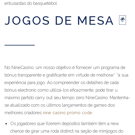
entusiastas do basquetebol.
JOGOS DE MESA 🃏
No NineCasino, um nosso objetivo é fornecer um programa de
bónus transparente e gratificante em virtude de melhorar” “a sua
experiência para jogo. Ao compreender os detalhes de cada
bónus electronic como utilizá-los eficazmente, pode tirar u
máximo partido carry out seu tempo zero NineCasino. Mantenha-
se atualizado com os últimos lançamentos de games dos
melhores criadores
nine casino promo code
.
Os jogadores que fizerem depósitos também têm a new
chance de girar uma roda distinct na seção de minijogos do