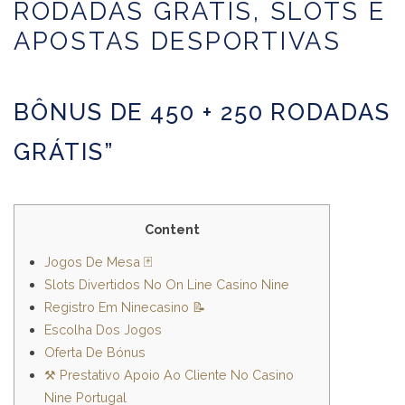
RODADAS GRÁTIS, SLOTS E
APOSTAS DESPORTIVAS
BÔNUS DE 450 + 250 RODADAS
GRÁTIS”
Content
Jogos De Mesa 🃏
Slots Divertidos No On Line Casino Nine
Registro Em Ninecasino 📝
Escolha Dos Jogos
Oferta De Bónus
⚒️ Prestativo Apoio Ao Cliente No Casino
Nine Portugal