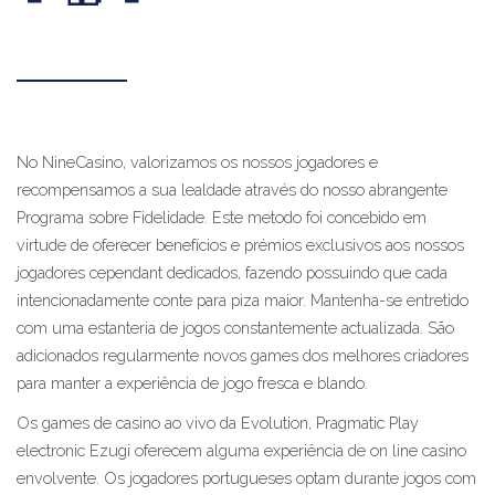
No NineCasino, valorizamos os nossos jogadores e
recompensamos a sua lealdade através do nosso abrangente
Programa sobre Fidelidade. Este metodo foi concebido em
virtude de oferecer benefícios e prémios exclusivos aos nossos
jogadores cependant dedicados, fazendo possuindo que cada
intencionadamente conte para piza maior. Mantenha-se entretido
com uma estanteria de jogos constantemente actualizada. São
adicionados regularmente novos games dos melhores criadores
para manter a experiência de jogo fresca e blando.
Os games de casino ao vivo da Evolution, Pragmatic Play
electronic Ezugi oferecem alguma experiência de on line casino
envolvente. Os jogadores portugueses optam durante jogos com