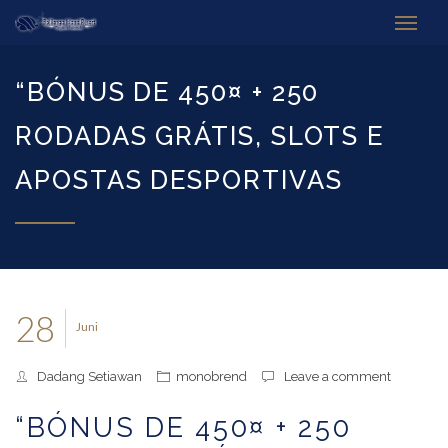
“BÓNUS DE 450¤ + 250
RODADAS GRÁTIS, SLOTS E
APOSTAS DESPORTIVAS
28
Juni
Dadang Setiawan
monobrend
Leave a comment
“BÓNUS DE 450¤ + 250