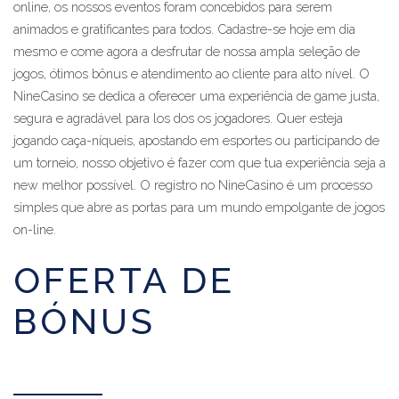
online, os nossos eventos foram concebidos para serem
animados e gratificantes para todos. Cadastre-se hoje em dia
mesmo e come agora a desfrutar de nossa ampla seleção de
jogos, ótimos bônus e atendimento ao cliente para alto nível. O
NineCasino se dedica a oferecer uma experiência de game justa,
segura e agradável para los dos os jogadores. Quer esteja
jogando caça-níqueis, apostando em esportes ou participando de
um torneio, nosso objetivo é fazer com que tua experiência seja a
new melhor possível. O registro no NineCasino é um processo
simples que abre as portas para um mundo empolgante de jogos
on-line.
OFERTA DE
BÓNUS