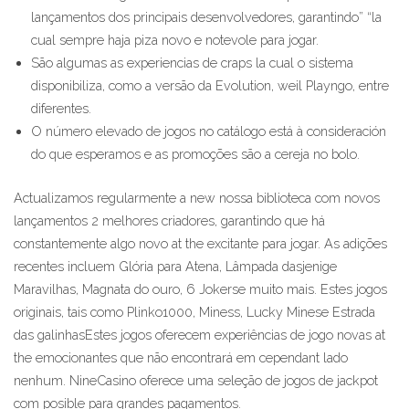
lançamentos dos principais desenvolvedores, garantindo” “la
cual sempre haja piza novo e notevole para jogar.
São algumas as experiencias de craps la cual o sistema
disponibiliza, como a versão da Evolution, weil Playngo, entre
diferentes.
O número elevado de jogos no catálogo está à consideración
do que esperamos e as promoções são a cereja no bolo.
Actualizamos regularmente a new nossa biblioteca com novos
lançamentos 2 melhores criadores, garantindo que há
constantemente algo novo at the excitante para jogar. As adições
recentes incluem Glória para Atena, Lâmpada dasjenige
Maravilhas, Magnata do ouro, 6 Jokerse muito mais. Estes jogos
originais, tais como Plinko1000, Miness, Lucky Minese Estrada
das galinhasEstes jogos oferecem experiências de jogo novas at
the emocionantes que não encontrará em cependant lado
nenhum. NineCasino oferece uma seleção de jogos de jackpot
com posible para grandes pagamentos.