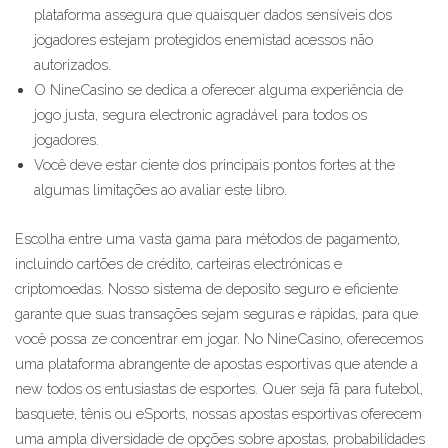
plataforma assegura que quaisquer dados sensíveis dos
jogadores estejam protegidos enemistad acessos não
autorizados.
O NineCasino se dedica a oferecer alguma experiência de
jogo justa, segura electronic agradável para todos os
jogadores.
Você deve estar ciente dos principais pontos fortes at the
algumas limitações ao avaliar este libro.
Escolha entre uma vasta gama para métodos de pagamento,
incluindo cartões de crédito, carteiras electrónicas e
criptomoedas. Nosso sistema de deposito seguro e eficiente
garante que suas transações sejam seguras e rápidas, para que
você possa ze concentrar em jogar. No NineCasino, oferecemos
uma plataforma abrangente de apostas esportivas que atende a
new todos os entusiastas de esportes. Quer seja fã para futebol,
basquete, tênis ou eSports, nossas apostas esportivas oferecem
uma ampla diversidade de opções sobre apostas, probabilidades