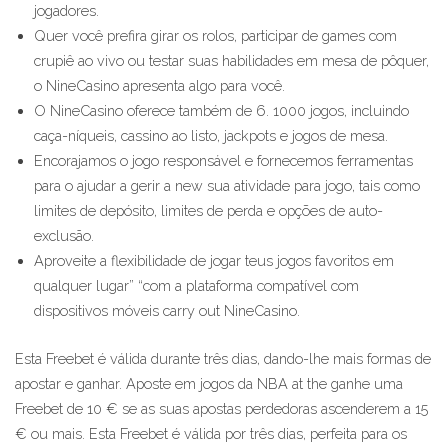
jogadores.
Quer você prefira girar os rolos, participar de games com
crupiê ao vivo ou testar suas habilidades em mesa de pôquer,
o NineCasino apresenta algo para você.
O NineCasino oferece também de 6. 1000 jogos, incluindo
caça-níqueis, cassino ao listo, jackpots e jogos de mesa.
Encorajamos o jogo responsável e fornecemos ferramentas
para o ajudar a gerir a new sua atividade para jogo, tais como
limites de depósito, limites de perda e opções de auto-
exclusão.
Aproveite a flexibilidade de jogar teus jogos favoritos em
qualquer lugar” “com a plataforma compatível com
dispositivos móveis carry out NineCasino.
Esta Freebet é válida durante três dias, dando-lhe mais formas de
apostar e ganhar. Aposte em jogos da NBA at the ganhe uma
Freebet de 10 € se as suas apostas perdedoras ascenderem a 15
€ ou mais. Esta Freebet é válida por três dias, perfeita para os