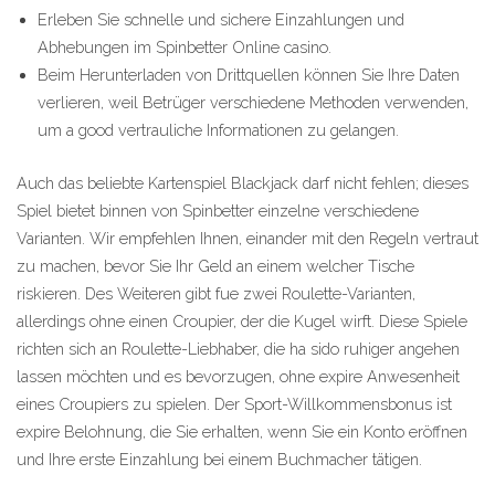
Erleben Sie schnelle und sichere Einzahlungen und
Abhebungen im Spinbetter Online casino.
Beim Herunterladen von Drittquellen können Sie Ihre Daten
verlieren, weil Betrüger verschiedene Methoden verwenden,
um a good vertrauliche Informationen zu gelangen.
Auch das beliebte Kartenspiel Blackjack darf nicht fehlen; dieses
Spiel bietet binnen von Spinbetter einzelne verschiedene
Varianten. Wir empfehlen Ihnen, einander mit den Regeln vertraut
zu machen, bevor Sie Ihr Geld an einem welcher Tische
riskieren. Des Weiteren gibt fue zwei Roulette-Varianten,
allerdings ohne einen Croupier, der die Kugel wirft. Diese Spiele
richten sich an Roulette-Liebhaber, die ha sido ruhiger angehen
lassen möchten und es bevorzugen, ohne expire Anwesenheit
eines Croupiers zu spielen. Der Sport-Willkommensbonus ist
expire Belohnung, die Sie erhalten, wenn Sie ein Konto eröffnen
und Ihre erste Einzahlung bei einem Buchmacher tätigen.