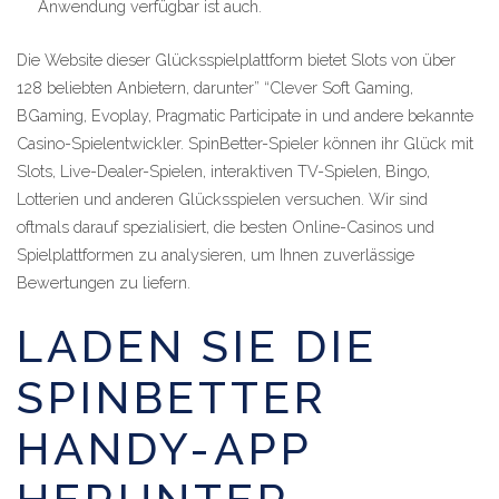
Anwendung verfügbar ist auch.
Die Website dieser Glücksspielplattform bietet Slots von über
128 beliebten Anbietern, darunter” “Clever Soft Gaming,
BGaming, Evoplay, Pragmatic Participate in und andere bekannte
Casino-Spielentwickler. SpinBetter-Spieler können ihr Glück mit
Slots, Live-Dealer-Spielen, interaktiven TV-Spielen, Bingo,
Lotterien und anderen Glücksspielen versuchen. Wir sind
oftmals darauf spezialisiert, die besten Online-Casinos und
Spielplattformen zu analysieren, um Ihnen zuverlässige
Bewertungen zu liefern.
LADEN SIE DIE
SPINBETTER
HANDY-APP