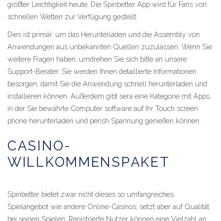
größter Leichtigkeit heute. Die Spinbetter App wird für Fans von
schnellen Wetten zur Verfügung gestellt.
Dies ist primär, um das Herunterladen und die Assembly von
Anwendungen aus unbekannten Quellen zuzulassen. Wenn Sie
weitere Fragen haben, umdrehen Sie sich bitte an unsere
Support-Berater. Sie werden Ihnen detaillierte Informationen
besorgen, damit Sie die Anwendung schnell herunterladen und
installieren können. Außerdem gibt sera eine Kategorie mit Apps,
in der Sie bewährte Computer software auf Ihr Touch screen
phone herunterladen und perish Spannung genießen können.
CASINO-
WILLKOMMENSPAKET
Spinbetter bietet zwar nicht dieses so umfangreiches
Spielangebot wie andere Online-Casinos, setzt aber auf Qualität
bei seinen Spielen. Registrierte Nutzer können eine Vielzahl an