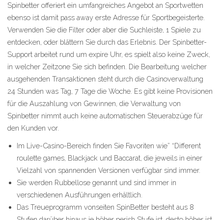
Spinbetter offeriert ein umfangreiches Angebot an Sportwetten
ebenso ist damit pass away erste Adresse für Sportbegeisterte.
Verwenden Sie die Filter oder aber die Suchleiste, 1 Spiele zu
entdecken, oder blättern Sie durch das Erlebnis. Der Spinbetter-
Support arbeitet rund um expire Uhr, es spielt also keine Zweck,
in welcher Zeitzone Sie sich befinden. Die Bearbeitung welcher
ausgehenden Transaktionen steht durch die Casinoverwaltung
24 Stunden was Tag, 7 Tage die Woche. Es gibt keine Provisionen
für die Auszahlung von Gewinnen, die Verwaltung von
Spinbetter nimmt auch keine automatischen Steuerabzüge für
den Kunden vor.
Im Live-Casino-Bereich finden Sie Favoriten wie” “Different
roulette games, Blackjack und Baccarat, die jeweils in einer
Vielzahl von spannenden Versionen verfügbar sind immer.
Sie werden Rubbellose genannt und sind immer in
verschiedenen Ausführungen erhältlich.
Das Treueprogramm vonseiten SpinBetter besteht aus 8
Stufen darüber hinaus je höher perish Stufe ist, desto höher ist