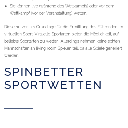
Sie können live (während des Wettkampfs) oder vor dem
Wettkampf (vor der Veranstaltung) wetten.
Diese nutzen als Grundlage für die Ermittlung des Führenden im
virtuellen Sport. Virtuelle Sportarten bieten die Möglichkeit, auf
beliebte Sportarten zu wetten. Allerdings nehmen keine echten
Mannschaften an living room Spielen teil, da alle Spiele generiert
werden.
SPINBETTER
SPORTWETTEN