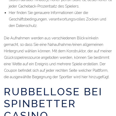
jeder Cacheback-Prozentsatz des Spielers.
Hier finden Sie genauere Informationen über die
Geschäftsbedingungen, verantwortungsvolles Zocken und
den Datenschutz.
Die Aufnahmen werden aus verschiedenen Blickwinkeln
gemacht, so dass Sie eine Nahaufnahme/einen allgemeinen
Hintergrund wählen können. Mit dem Konstruktor, der auf meiner
Glücksspielressource angeboten werden, können Sie bestimmt
eine Wette auf ein Ereignis und mehrere Spiele erstellen. Der
Coupon befindet sich auf jeder rechten Seite welcher Plattform,
die ausgewählte Begegnung der Sportler wird hier hinzugefügt.
RUBBELLOSE BEI
SPINBETTER
CASINO