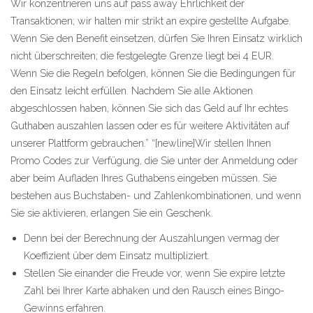
Wir konzentrieren uns auf pass away Ehrlichkeit der
Transaktionen; wir halten mir strikt an expire gestellte Aufgabe.
Wenn Sie den Benefit einsetzen, dürfen Sie Ihren Einsatz wirklich
nicht überschreiten; die festgelegte Grenze liegt bei 4 EUR.
Wenn Sie die Regeln befolgen, können Sie die Bedingungen für
den Einsatz leicht erfüllen. Nachdem Sie alle Aktionen
abgeschlossen haben, können Sie sich das Geld auf Ihr echtes
Guthaben auszahlen lassen oder es für weitere Aktivitäten auf
unserer Plattform gebrauchen.” “[newline]Wir stellen Ihnen
Promo Codes zur Verfügung, die Sie unter der Anmeldung oder
aber beim Aufladen Ihres Guthabens eingeben müssen. Sie
bestehen aus Buchstaben- und Zahlenkombinationen, und wenn
Sie sie aktivieren, erlangen Sie ein Geschenk.
Denn bei der Berechnung der Auszahlungen vermag der
Koeffizient über dem Einsatz multipliziert.
Stellen Sie einander die Freude vor, wenn Sie expire letzte
Zahl bei Ihrer Karte abhaken und den Rausch eines Bingo-
Gewinns erfahren.