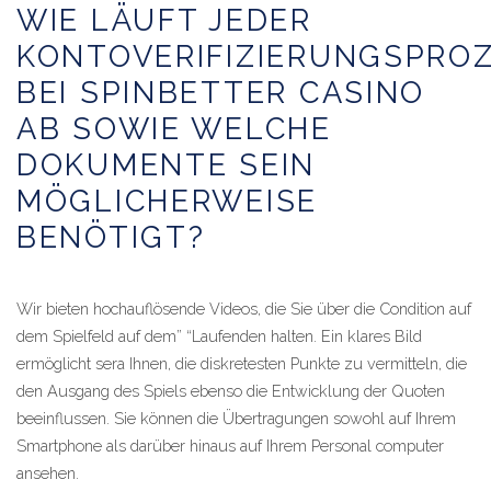
WIE LÄUFT JEDER
KONTOVERIFIZIERUNGSPRO
BEI SPINBETTER CASINO
AB SOWIE WELCHE
DOKUMENTE SEIN
MÖGLICHERWEISE
BENÖTIGT?
Wir bieten hochauflösende Videos, die Sie über die Condition auf
dem Spielfeld auf dem” “Laufenden halten. Ein klares Bild
ermöglicht sera Ihnen, die diskretesten Punkte zu vermitteln, die
den Ausgang des Spiels ebenso die Entwicklung der Quoten
beeinflussen. Sie können die Übertragungen sowohl auf Ihrem
Smartphone als darüber hinaus auf Ihrem Personal computer
ansehen.