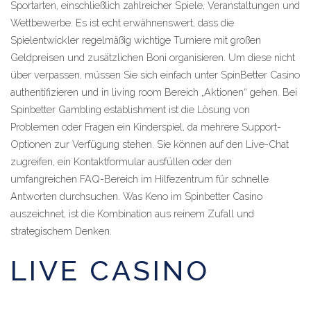
Sportarten, einschließlich zahlreicher Spiele, Veranstaltungen und
Wettbewerbe. Es ist echt erwähnenswert, dass die
Spielentwickler regelmäßig wichtige Turniere mit großen
Geldpreisen und zusätzlichen Boni organisieren. Um diese nicht
über verpassen, müssen Sie sich einfach unter SpinBetter Casino
authentifizieren und in living room Bereich „Aktionen“ gehen. Bei
Spinbetter Gambling establishment ist die Lösung von
Problemen oder Fragen ein Kinderspiel, da mehrere Support-
Optionen zur Verfügung stehen. Sie können auf den Live-Chat
zugreifen, ein Kontaktformular ausfüllen oder den
umfangreichen FAQ-Bereich im Hilfezentrum für schnelle
Antworten durchsuchen. Was Keno im Spinbetter Casino
auszeichnet, ist die Kombination aus reinem Zufall und
strategischem Denken.
LIVE CASINO