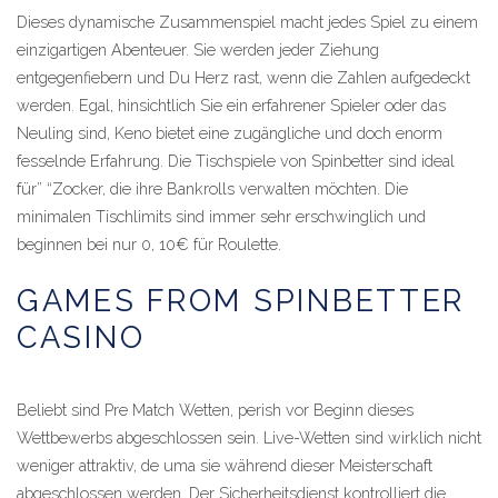
Dieses dynamische Zusammenspiel macht jedes Spiel zu einem
einzigartigen Abenteuer. Sie werden jeder Ziehung
entgegenfiebern und Du Herz rast, wenn die Zahlen aufgedeckt
werden. Egal, hinsichtlich Sie ein erfahrener Spieler oder das
Neuling sind, Keno bietet eine zugängliche und doch enorm
fesselnde Erfahrung. Die Tischspiele von Spinbetter sind ideal
für” “Zocker, die ihre Bankrolls verwalten möchten. Die
minimalen Tischlimits sind immer sehr erschwinglich und
beginnen bei nur 0, 10€ für Roulette.
GAMES FROM SPINBETTER
CASINO
Beliebt sind Pre Match Wetten, perish vor Beginn dieses
Wettbewerbs abgeschlossen sein. Live-Wetten sind wirklich nicht
weniger attraktiv, de uma sie während dieser Meisterschaft
abgeschlossen werden. Der Sicherheitsdienst kontrolliert die