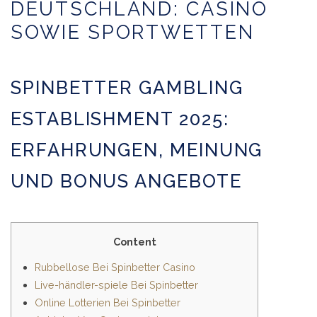
DEUTSCHLAND: CASINO
SOWIE SPORTWETTEN
SPINBETTER GAMBLING
ESTABLISHMENT 2025:
ERFAHRUNGEN, MEINUNG
UND BONUS ANGEBOTE
Content
Rubbellose Bei Spinbetter Casino
Live-händler-spiele Bei Spinbetter
Online Lotterien Bei Spinbetter