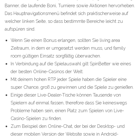
Banner, die laufende Boni, Turniere sowie Aktionen hervorheben.
Das Hauptnavigationsmenü befindet sich praktischerweise auf
welcher linken Seite, so dass bestimmte Bereiche leicht zu
aufspüren sind.
Wenn Sie einen Bonus erlangen, sollten Sie living area
Zeitraum, in dem er umgesetzt werden muss, und family
room gültigen Einsatz sorgfältig überwachen.
In Verbindung auf die Spielauswahl gilt SpinBetter wie eines
der besten Online-Casinos der Welt.
Mit deinem hohen RTP jeder Spiele haben die Spieler eine
super Chance, groß zu gewinnen und die Spiele zu genießen.
Einige dieser Live-Dealer-Tische können Tausende von
Spielern auf einmal fassen, therefore dass Sie keineswegs
Probleme haben sein, einen Platz zum Spielen von Live-
Casino-Spielen zu finden.
Zum Beispiel den Online-Chat, der bei der Desktop- und
dieser mobilen Version der Website sowie in Android-