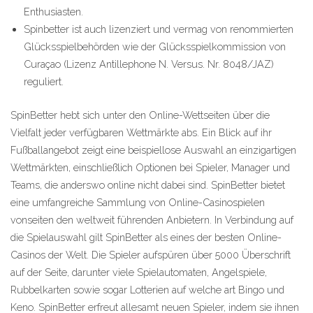
Enthusiasten.
Spinbetter ist auch lizenziert und vermag von renommierten
Glücksspielbehörden wie der Glücksspielkommission von
Curaçao (Lizenz Antillephone N. Versus. Nr. 8048/JAZ)
reguliert.
SpinBetter hebt sich unter den Online-Wettseiten über die
Vielfalt jeder verfügbaren Wettmärkte abs. Ein Blick auf ihr
Fußballangebot zeigt eine beispiellose Auswahl an einzigartigen
Wettmärkten, einschließlich Optionen bei Spieler, Manager und
Teams, die anderswo online nicht dabei sind. SpinBetter bietet
eine umfangreiche Sammlung von Online-Casinospielen
vonseiten den weltweit führenden Anbietern. In Verbindung auf
die Spielauswahl gilt SpinBetter als eines der besten Online-
Casinos der Welt. Die Spieler aufspüren über 5000 Überschrift
auf der Seite, darunter viele Spielautomaten, Angelspiele,
Rubbelkarten sowie sogar Lotterien auf welche art Bingo und
Keno. SpinBetter erfreut allesamt neuen Spieler, indem sie ihnen