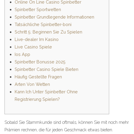
Online On Line Casino Spinbetter
Spinbetter Sportwetten
Spinbetter Grundlegende Informationen
Tatsächliche Spinbetter-boni
Schritt 5: Beginnen Sie Zu Spielen
Live-dealer Im Kasino
Live Casino Spiele
Ios App
Spinbetter Bonusse 2025
Spinbetter Casino Spiele Bieten
Häufig Gestellte Fragen
Arten Von Wetten
Kann Ich Unter Spinbetter Ohne
Registrierung Spielen?
Sobald Sie Stammkunde sind oftmals, können Sie mit noch mehr
Prämien rechnen, die für jeden Geschmack etwas bieten.