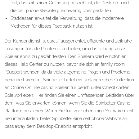
fort, das seit seiner Gründung bestrebt ist, die Desktop- und
die cell phone Website gleichwertig über gestalten.
Stattdessen erwartet die Verwaltung, dass sie modernere
Methoden für dieses Feedback nutzen ist.
Der Kundendienst ist darauf ausgerichtet, effiziente und zeitnahe
Lösungen für alle Probleme zu bieten, um das reibungsloses
Spielerlebnis zu gewährleisten. Den Spielern wird empfohlen,
dieses Help Center zu nutzen, bevor sie sich an family room”
“Support wenden, da da viele allgemeine Fragen und Probleme
behandelt werden. Spinbetter bietet ein umfangreiches Collection
an Online On line casino Spielen für perish unterschiedlichsten
Spielvorlieben. Hier finden Sie einen umfassenden Leitfaden über
dem, was Sie erwarten können, wenn Sie die Spinbetter Casino
Plattform besuchen. Wenn Sie fue vorziehen, eine Software nicht
herunterzuladen, bietet Spinbetter eine cell phone Website an,
pass away dem Desktop-Erlebnis entspricht.