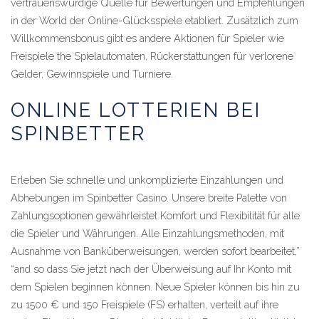
vertrauenswürdige Quelle für Bewertungen und Empfehlungen
in der World der Online-Glücksspiele etabliert. Zusätzlich zum
Willkommensbonus gibt es andere Aktionen für Spieler wie
Freispiele the Spielautomaten, Rückerstattungen für verlorene
Gelder, Gewinnspiele und Turniere.
ONLINE LOTTERIEN BEI
SPINBETTER
Erleben Sie schnelle und unkomplizierte Einzahlungen und
Abhebungen im Spinbetter Casino. Unsere breite Palette von
Zahlungsoptionen gewährleistet Komfort und Flexibilität für alle
die Spieler und Währungen. Alle Einzahlungsmethoden, mit
Ausnahme von Banküberweisungen, werden sofort bearbeitet,”
“and so dass Sie jetzt nach der Überweisung auf Ihr Konto mit
dem Spielen beginnen können. Neue Spieler können bis hin zu
zu 1500 € und 150 Freispiele (FS) erhalten, verteilt auf ihre