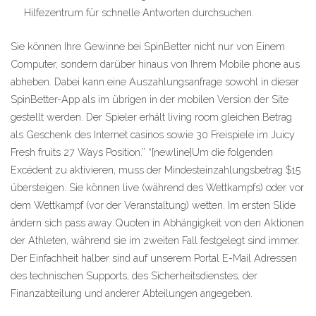
Hilfezentrum für schnelle Antworten durchsuchen.
Sie können Ihre Gewinne bei SpinBetter nicht nur von Einem
Computer, sondern darüber hinaus von Ihrem Mobile phone aus
abheben. Dabei kann eine Auszahlungsanfrage sowohl in dieser
SpinBetter-App als im übrigen in der mobilen Version der Site
gestellt werden. Der Spieler erhält living room gleichen Betrag
als Geschenk des Internet casinos sowie 30 Freispiele im Juicy
Fresh fruits 27 Ways Position.” “[newline]Um die folgenden
Excédent zu aktivieren, muss der Mindesteinzahlungsbetrag $15
übersteigen. Sie können live (während des Wettkampfs) oder vor
dem Wettkampf (vor der Veranstaltung) wetten. Im ersten Slide
ändern sich pass away Quoten in Abhängigkeit von den Aktionen
der Athleten, während sie im zweiten Fall festgelegt sind immer.
Der Einfachheit halber sind auf unserem Portal E-Mail Adressen
des technischen Supports, des Sicherheitsdienstes, der
Finanzabteilung und anderer Abteilungen angegeben.