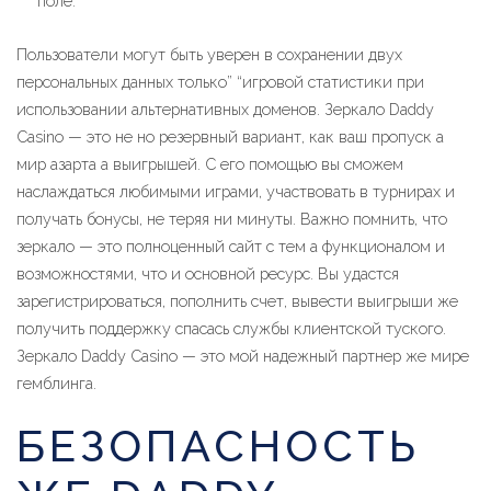
поле.
Пользователи могут быть уверен в сохранении двух
персональных данных только” “игровой статистики при
использовании альтернативных доменов. Зеркало Daddy
Casino — это не но резервный вариант, как ваш пропуск а
мир азарта а выигрышей. С его помощью вы сможем
наслаждаться любимыми играми, участвовать в турнирах и
получать бонусы, не теряя ни минуты. Важно помнить, что
зеркало — это полноценный сайт с тем а функционалом и
возможностями, что и основной ресурс. Вы удастся
зарегистрироваться, пополнить счет, вывести выигрыши же
получить поддержку спасась службы клиентской туского.
Зеркало Daddy Casino — это мой надежный партнер же мире
гемблинга.
БЕЗОПАСНОСТЬ