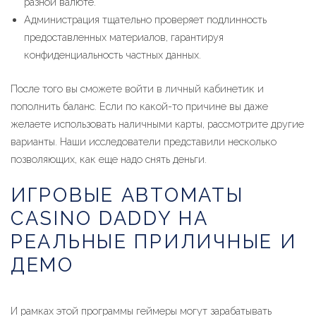
разной валюте.
Администрация тщательно проверяет подлинность
предоставленных материалов, гарантируя
конфиденциальность частных данных.
После того вы сможете войти в личный кабинетик и
пополнить баланс. Если по какой-то причине вы даже
желаете использовать наличными карты, рассмотрите другие
варианты. Наши исследователи представили несколько
позволяющих, как еще надо снять деньги.
ИГРОВЫЕ АВТОМАТЫ
CASINO DADDY НА
РЕАЛЬНЫЕ ПРИЛИЧНЫЕ И
ДЕМО
И рамках этой программы геймеры могут зарабатывать