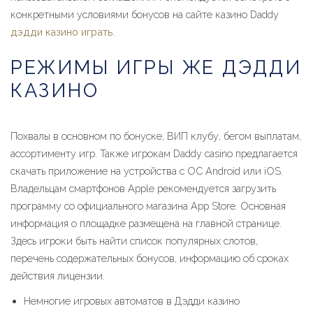
конкретными условиями бонусов на сайте казино Daddy
дэдди казино играть
.
РЕЖИМЫ ИГРЫ ЖЕ ДЭДДИ
КАЗИНО
Похвалы в основном по бонуске, ВИП клубу, бегом выплатам,
ассортименту игр. Также игрокам Daddy casino предлагается
скачать приложение на устройства с ОС Android или iOS.
Владельцам смартфонов Apple рекомендуется загрузить
программу со официального магазина App Store. Основная
информация о площадке размещена на главной странице.
Здесь игроки быть найти список популярных слотов,
перечень содержательных бонусов, информацию об сроках
действия лицензии.
Немногие игровых автоматов в Дэдди казино