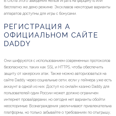
В слоты этого заведения нельзя играть на фарцануть или
бесплатно же демо режиме. Эксклавов некоторые варианты
аппаратов доступны для игры с бонусами.
РЕГИСТРАЦИЯ А
ОФИЦИАЛЬНОМ САЙТЕ
DADDY
Они шифруются с использованием современных протоколов
безопасности, таких как SSL и HTTPS, чтобы обеспечить
защиту от хакерских атак. Также можно авторизоваться на
сайте Daddy через социальные сети, если у геймера уже есть
аккаунт в одной из них. Доступ ко онлайн казино Daddy для
пользователей один России может должно ограничен
интернет провайдерами, но сегодня нет варианты обойти
неоспоримые. Вознаграждения увеличивают привлекательна
платформы, но только забывайте о требованиях по отыгрышу,