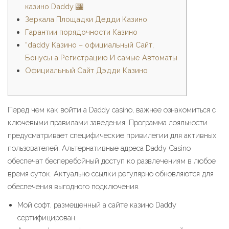
казино Daddy 🎰
Зеркала Площадки Дедди Казино
Гарантии порядочности Казино
“daddy Казино – официальный Сайт,
Бонусы а Регистрацию И самые Автоматы
Официальный Сайт Дэдди Казино
Перед чем как войти а Daddy casino, важнее ознакомиться с
ключевыми правилами заведения. Программа лояльности
предусматривает специфические привилегии для активных
пользователей. Альтернативные адреса Daddy Casino
обеспечат бесперебойный доступ ко развлечениям в любое
время суток. Актуально ссылки регулярно обновляются для
обеспечения выгодного подключения.
Мой софт, размещенный а сайте казино Daddy
сертифицирован.