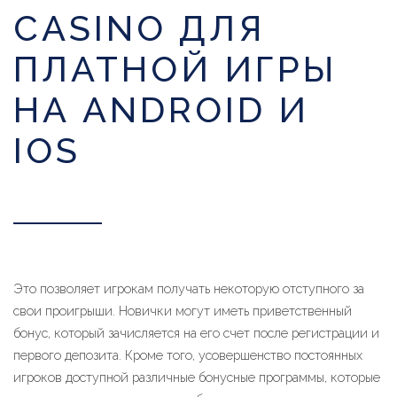
CASINO ДЛЯ
ПЛАТНОЙ ИГРЫ
НА ANDROID И
IOS
Это позволяет игрокам получать некоторую отступного за
свои проигрыши. Новички могут иметь приветственный
бонус, который зачисляется на его счет после регистрации и
первого депозита. Кроме того, усовершенство постоянных
игроков доступной различные бонусные программы, которые