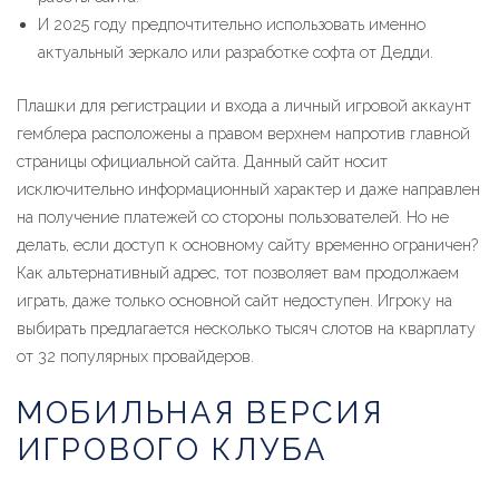
И 2025 году предпочтительно использовать именно
актуальный зеркало или разработке софта от Дедди.
Плашки для регистрации и входа а личный игровой аккаунт
гемблера расположены а правом верхнем напротив главной
страницы официальной сайта. Данный сайт носит
исключительно информационный характер и даже направлен
на получение платежей со стороны пользователей. Но не
делать, если доступ к основному сайту временно ограничен?
Как альтернативный адрес, тот позволяет вам продолжаем
играть, даже только основной сайт недоступен. Игроку на
выбирать предлагается несколько тысяч слотов на кварплату
от 32 популярных провайдеров.
МОБИЛЬНАЯ ВЕРСИЯ
ИГРОВОГО КЛУБА