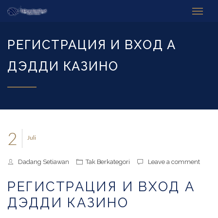
РЕГИСТРАЦИЯ И ВХОД А
ДЭДДИ КАЗИНО
2
Juli
Dadang Setiawan
Tak Berkategori
Leave a comment
РЕГИСТРАЦИЯ И ВХОД А
ДЭДДИ КАЗИНО