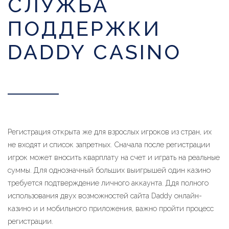
СЛУЖБА
ПОДДЕРЖКИ
DADDY CASINO
Регистрация открыта же для взрослых игроков из стран, их
не входят и список запретных. Сначала после регистрации
игрок может вносить кварплату на счет и играть на реальные
суммы. Для однозначный больших выигрышей один казино
требуется подтверждение личного аккаунта. Ддя полного
использования двух возможностей сайта Daddy онлайн-
казино и и мобильного приложения, важно пройти процесс
регистрации.