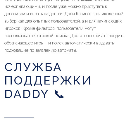
исчерпывающими, и после уже можно приступать к
депозитам и играть на деньги. Дэди Казино – великолепный
выбор как для опытных пользователей, а и для начинающих
игроков. Кроме фильтров, пользователи могут
воспользоваться строкой поиска. Достаточно начать вводить
обозначающее игры – и поиск автоматически выдавать
подходящие по заявлению автоматы.
СЛУЖБА
ПОДДЕРЖКИ
DADDY 📞