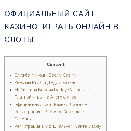
ОФИЦИАЛЬНЫЙ САЙТ
КАЗИНО: ИГРАТЬ ОНЛАЙН В
СЛОТЫ
Content
Служба помощи Daddy Casino
Режимы Игры и Дэдди Казино
Мобильная Версия Daddy Casino Для
Платной Игры На Android а Ios
официальный Сайт Казино Дэдди –
Регистрация а Рабочее Зеркало и
Сегодня
Регистрация а Официальном Сайте Daddy