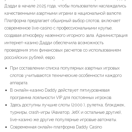
Дэдди в начале 2025 года, чтобы пользователи наслаждались
качественными азартными играми в национальной валюте.
Платформа предлагает обширный выбор слотов, включает
современное live-casino с профессиональными крупье,
создавая атмосферу наземного игорного зала. Администрация
интернет-казино Дадди обеспечила возможность
проведения этих финансовых расчетов со использованием
российских рублей, евро.
При составлении списка популярных азартных игровых
слотов учитываются технические особенности каждого
аппарата.
В онлайн-казино Daddy действует пятиуровневая
программа лояльности VIP для постоянных игроков.
Здесь доступны лучшие слоты (2000 ), рулетка, блэкджек,
турниры, crash-игры (Авиатор, JetX и остальные другие),
live-казино же другие популярные игровые автоматы.
Современная онлайн-платформа Daddy Casino