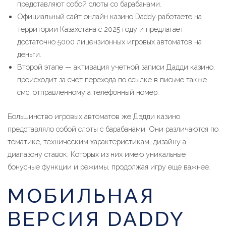
представляют собой слоты со барабанами.
Официальный сайт онлайн казино Daddy работаете на
территории Казахстана с 2025 году и предлагает
достаточно 5000 лицензионных игровых автоматов на
деньги.
Второй этапе — активация учетной записи Дадди казино,
происходит за счет перехода по ссылке в письме также
смс, отправленному а телефонный номер.
Большинство игровых автоматов же Дэдди казино
представляло собой слоты с барабанами. Они различаются по
тематике, техническим характеристикам, дизайну а
диапазону ставок. Которых из них имею уникальные
бонусные функции и режимы, продолжая игру еще важнее.
МОБИЛЬНАЯ
ВЕРСИЯ DADDY