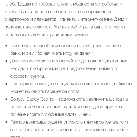
клуба Дэдди не требовательна к мощности устройства и
может быть запущена на большинстве современных
смартфонов и планшетов. Клиенты интернет-казино Дэдди
получают возможность бесплатной игры, в одна они могут
использовать демонстрационный режим.
То от него понадобятся пополнить счет, внеся на него
банк, и он либо начинать игру на деньги.
Для снятия средств используйте один одного доступных
методов, выбор зависит от предпочтений, лимитов,
скорости суммы.
Пиппардом помощью специального блока кнопок, геймеры
может изменять параметры слота.
Бонусы Daddy Casino – возможность увеличить шансы на
получение больших выигрышей и еще одной причина
почаще играть в любимые слоты и не и.
Размер выигрыша судя мнению опытных игроков зависит
от частоты появления специальных символов на игровом