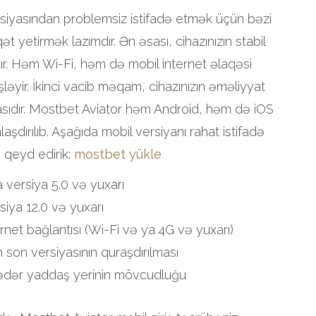
siyasından problemsiz istifadə etmək üçün bəzi
ət yetirmək lazımdır. Ən əsası, cihazınızın stabil
dır. Həm Wi-Fi, həm də mobil internet əlaqəsi
işləyir. İkinci vacib məqam, cihazınızın əməliyyat
asıdır. Mostbet Aviator həm Android, həm də iOS
şdırılıb. Aşağıda mobil versiyanı rahat istifadə
 qeyd edirik:
mostbet yükle
 versiya 5.0 və yuxarı
siya 12.0 və yuxarı
ernet bağlantısı (Wi-Fi və ya 4G və yuxarı)
 son versiyasının quraşdırılması
qədər yaddaş yerinin mövcudluğu