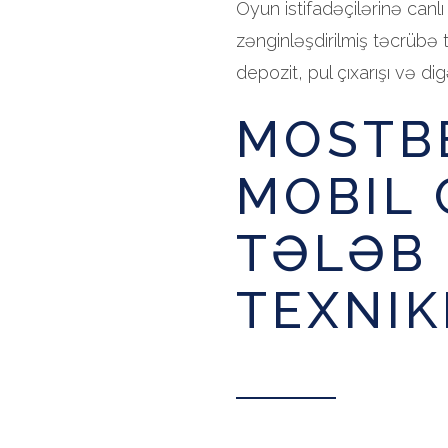
Oyun istifadəçilərinə canlı
zənginləşdirilmiş təcrübə 
depozit, pul çıxarışı və dig
MOSTB
MOBIL 
TƏLƏB
TEXNIK