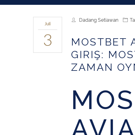
Dadang Setiawan
Ta
Juli
3
MOSTBET 
GIRIŞ: MO
ZAMAN OY
MOS
AVI