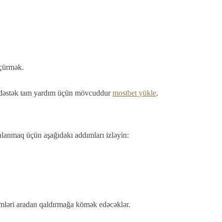
öçürmək.
nlı dəstək tam yardım üçün mövcuddur
mostbet yükle
.
dalanmaq üçün aşağıdakı addımları izləyin:
lemləri aradan qaldırmağa kömək edəcəklər.