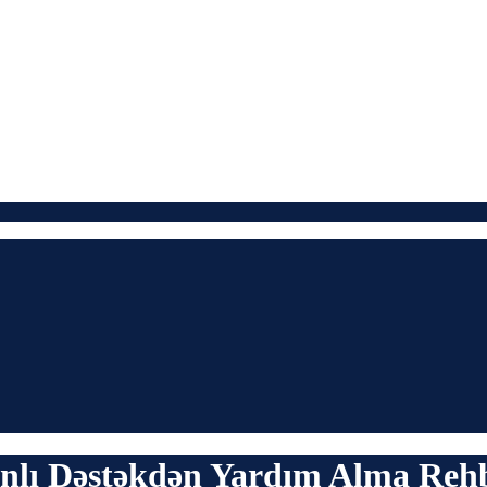
anlı Dəstəkdən Yardım Alma Reh