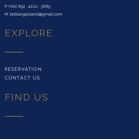
P. (+62) 852 . 4100 . 3685
M. bolilangaisland@gmail.com
EXPLORE
RESERVATION
CONTACT US
FIND US