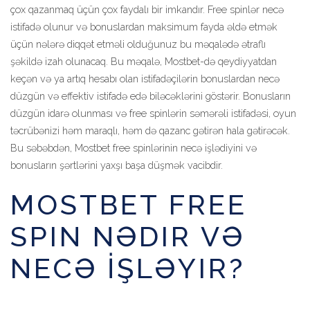
çox qazanmaq üçün çox faydalı bir imkandır. Free spinlər necə
istifadə olunur və bonuslardan maksimum fayda əldə etmək
üçün nələrə diqqət etməli olduğunuz bu məqalədə ətraflı
şəkildə izah olunacaq. Bu məqalə, Mostbet-də qeydiyyatdan
keçən və ya artıq hesabı olan istifadəçilərin bonuslardan necə
düzgün və effektiv istifadə edə biləcəklərini göstərir. Bonusların
düzgün idarə olunması və free spinlərin səmərəli istifadəsi, oyun
təcrübənizi həm maraqlı, həm də qazanc gətirən hala gətirəcək.
Bu səbəbdən, Mostbet free spinlərinin necə işlədiyini və
bonusların şərtlərini yaxşı başa düşmək vacibdir.
MOSTBET FREE
SPIN NƏDIR VƏ
NECƏ İŞLƏYIR?