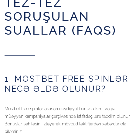
TEZ-TEZ
SORUŞULAN
SUALLAR (FAQS)
1. MOSTBET FREE SPINLƏR
NECƏ ƏLDƏ OLUNUR?
Mostbet free spinlər əsasən qeydiyyat bonusu kimi və ya
müəyyən kampaniyalar çərçivəsində istifadəçilərə təqdim olunur.
Bonuslar səhifəsini izləyərək mövcud təkliflərdən xəbərdar ola
bilərsiniz.