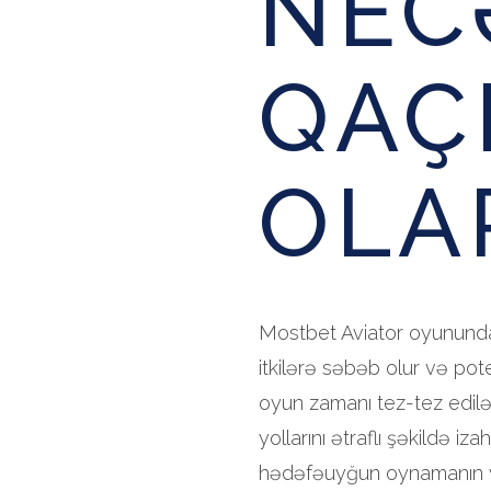
NEC
QAÇ
OLA
Mostbet Aviator oyununda 
itkilərə səbəb olur və po
oyun zamanı tez-tez edil
yollarını ətraflı şəkildə i
hədəfəuyğun oynamanın yo