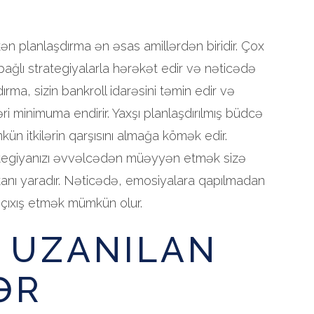
n planlaşdırma ən əsas amillərdən biridir. Çox
ağlı strategiyalarla hərəkət edir və nəticədə
aşdırma, sizin bankroll idarəsini təmin edir və
i minimuma endirir. Yaxşı planlaşdırılmış büdcə
ün itkilərin qarşısını almağa kömək edir.
tegiyanızı əvvəlcədən müəyyən etmək sizə
anı yaradır. Nəticədə, emosiyalara qapılmadan
 çıxış etmək mümkün olur.
 UZANILAN
ƏR