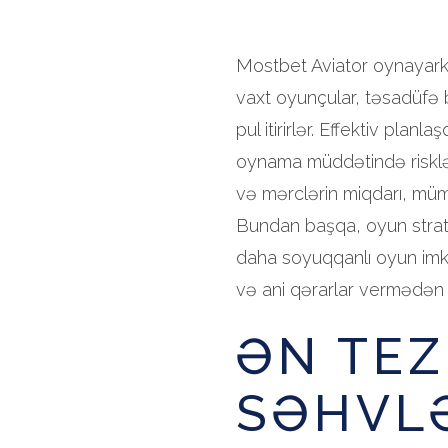
Mostbet Aviator oynayarkə
vaxt oyunçular, təsadüfə b
pul itirirlər. Effektiv planl
oynama müddətində risklər
və mərclərin miqdarı, mümk
Bundan başqa, oyun stra
daha soyuqqanlı oyun imk
və ani qərarlar vermədən
ƏN TEZ
SƏHVL