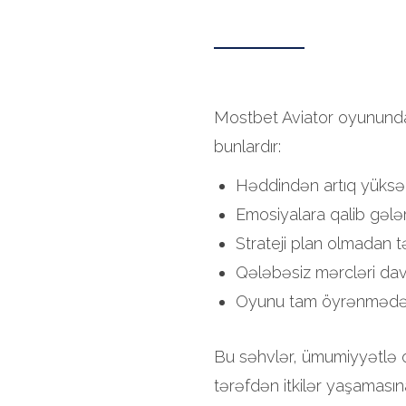
Mostbet Aviator oyununda 
bunlardır:
Həddindən artıq yüks
Emosiyalara qalib gələ
Strateji plan olmadan
Qələbəsiz mərcləri dava
Oyunu tam öyrənmədə
Bu səhvlər, ümumiyyətlə
tərəfdən itkilər yaşaması