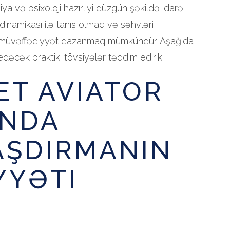
iya və psixoloji hazırliyi düzgün şəkildə idarə
dinamikası ilə tanış olmaq və səhvləri
 müvəffəqiyyət qazanmaq mümkündür. Aşağıda,
əcək praktiki tövsiyələr təqdim edirik.
ET AVIATOR
NDA
AŞDIRMANIN
YYƏTI