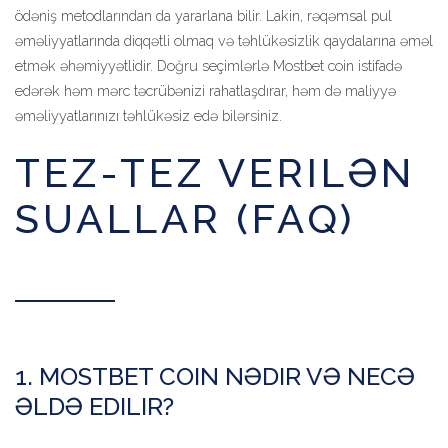
ödəniş metodlarından da yararlana bilir. Lakin, rəqəmsal pul
əməliyyatlarında diqqətli olmaq və təhlükəsizlik qaydalarına əməl
etmək əhəmiyyətlidir. Doğru seçimlərlə Mostbet coin istifadə
edərək həm mərc təcrübənizi rahatlaşdırar, həm də maliyyə
əməliyyatlarınızı təhlükəsiz edə bilərsiniz.
TEZ-TEZ VERILƏN
SUALLAR (FAQ)
1. MOSTBET COIN NƏDIR VƏ NECƏ
ƏLDƏ EDILIR?