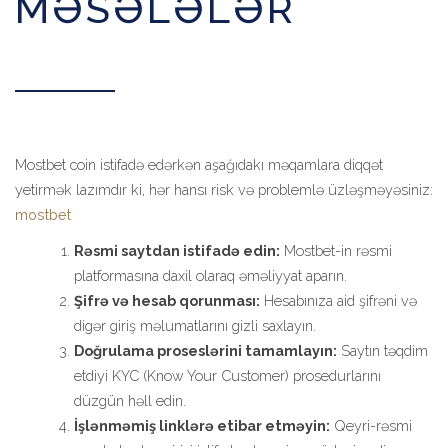
MƏSƏLƏLƏR
Mostbet coin istifadə edərkən aşağıdakı məqamlara diqqət
yetirmək lazımdır ki, hər hansı risk və problemlə üzləşməyəsiniz:
mostbet
Rəsmi saytdan istifadə edin:
Mostbet-in rəsmi
platformasına daxil olaraq əməliyyat aparın.
Şifrə və hesab qorunması:
Hesabınıza aid şifrəni və
digər giriş məlumatlarını gizli saxlayın.
Doğrulama proseslərini tamamlayın:
Saytın təqdim
etdiyi KYC (Know Your Customer) prosedurlarını
düzgün həll edin.
İşlənməmiş linklərə etibar etməyin:
Qeyri-rəsmi