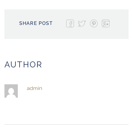
SHARE POST
AUTHOR
admin