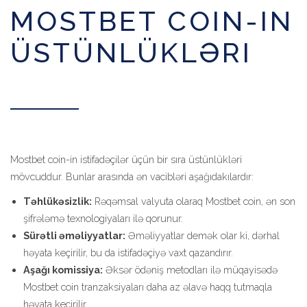
MOSTBET COIN-IN
ÜSTÜNLÜKLƏRI
Mostbet coin-in istifadəçilər üçün bir sıra üstünlükləri
mövcuddur. Bunlar arasında ən vacibləri aşağıdakılardır:
Təhlükəsizlik:
Rəqəmsal valyuta olaraq Mostbet coin, ən son
şifrələmə texnologiyaları ilə qorunur.
Sürətli əməliyyatlar:
Əməliyyatlar demək olar ki, dərhal
həyata keçirilir, bu da istifadəçiyə vaxt qazandırır.
Aşağı komissiya:
Əksər ödəniş metodları ilə müqayisədə
Mostbet coin tranzaksiyaları daha az əlavə haqq tutmaqla
həyata keçirilir.