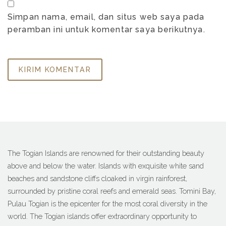
Simpan nama, email, dan situs web saya pada
peramban ini untuk komentar saya berikutnya.
The Togian Islands are renowned for their outstanding beauty
above and below the water. Islands with exquisite white sand
beaches and sandstone cliffs cloaked in virgin rainforest,
surrounded by pristine coral reefs and emerald seas. Tomini Bay,
Pulau Togian is the epicenter for the most coral diversity in the
world. The Togian islands offer extraordinary opportunity to