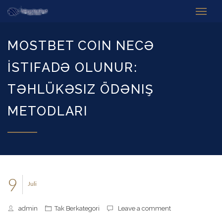
MOSTBET COIN NECƏ
İSTIFADƏ OLUNUR:
TƏHLÜKƏSIZ ÖDƏNIŞ
METODLARI
9
Juli
admin
Tak Berkategori
Leave a comment