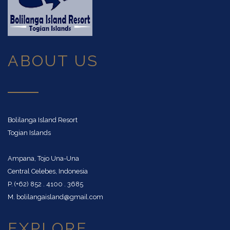
ABOUT US
Bolilanga Island Resort
Togian Islands
Ampana, Tojo Una-Una
Central Celebes, Indonesia
P. (+62) 852 . 4100 . 3685
M. bolilangaisland@gmail.com
EXPLORE