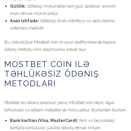
Gizlilik:
İstifadəçi məlumatları tam gizli saxlanılır, anonim
mərc etmək mümkündür.
Asan istifadə:
İstifadəçi dostu interfeys və sadə ödəmə
sisteminə malikdir.
Bu üstünlüklər Mostbet coin-in oyun platformasında başlıca
ödəniş metodu kimi seçilməsinə səbəb olur.
MOSTBET COIN ILƏ
TƏHLÜKƏSIZ ÖDƏNIŞ
METODLARI
Mostbet-də ödəniş edərkən yalnız Mostbet coin deyil, digər
təhlükəsiz və etibarlı metodlar da mövcuddur. Bunlardan bəziləri:
Bank kartları (Visa, MasterCard):
Yerli və beynəlxalq
kartlarla təhlükəsiz şəkildə ödəniş etmək imkanı.