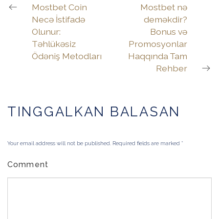
Mostbet Coin
Mostbet nə
Necə İstifadə
deməkdir?
Olunur:
Bonus və
Təhlükəsiz
Promosyonlar
Ödəniş Metodları
Haqqında Tam
Rehber
TINGGALKAN BALASAN
Your email address will not be published. Required fields are marked
*
Comment