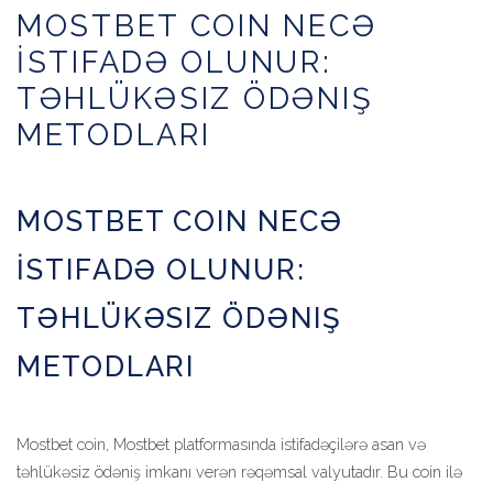
MOSTBET COIN NECƏ
İSTIFADƏ OLUNUR:
TƏHLÜKƏSIZ ÖDƏNIŞ
METODLARI
MOSTBET COIN NECƏ
İSTIFADƏ OLUNUR:
TƏHLÜKƏSIZ ÖDƏNIŞ
METODLARI
Mostbet coin, Mostbet platformasında istifadəçilərə asan və
təhlükəsiz ödəniş imkanı verən rəqəmsal valyutadır. Bu coin ilə