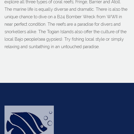
explore all three types of coral reefs; Fringe, Barrier and Atoll.
The marine life is equally diverse and dramatic. There is also the
unique chance to dive on a B24 Bomber Wreck from WWII in
near perfect condition. The reefs are a paradise for divers and
snorkellers alike. The Togian Islands also offer the culture of the
local Bajo people(sea gypsies). Try fishing local style or simply
relaxing and sunbathing in an untouched paradise.