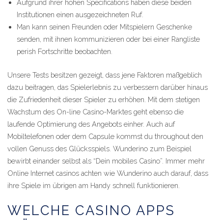
Aufgrund ihrer hohen Specifications haben diese beiden
Institutionen einen ausgezeichneten Ruf.
Man kann seinen Freunden oder Mitspielern Geschenke
senden, mit ihnen kommunizieren oder bei einer Rangliste
perish Fortschritte beobachten.
Unsere Tests besitzen gezeigt, dass jene Faktoren maßgeblich
dazu beitragen, das Spielerlebnis zu verbessern darüber hinaus
die Zufriedenheit dieser Spieler zu erhöhen. Mit dem stetigen
Wachstum des On-line Casino-Marktes geht ebenso die
laufende Optimierung des Angebots einher. Auch auf
Mobiltelefonen oder dem Capsule kommst du throughout den
vollen Genuss des Glücksspiels. Wunderino zum Beispiel
bewirbt einander selbst als “Dein mobiles Casino”. Immer mehr
Online Internet casinos achten wie Wunderino auch darauf, dass
ihre Spiele im übrigen am Handy schnell funktionieren.
WELCHE CASINO APPS