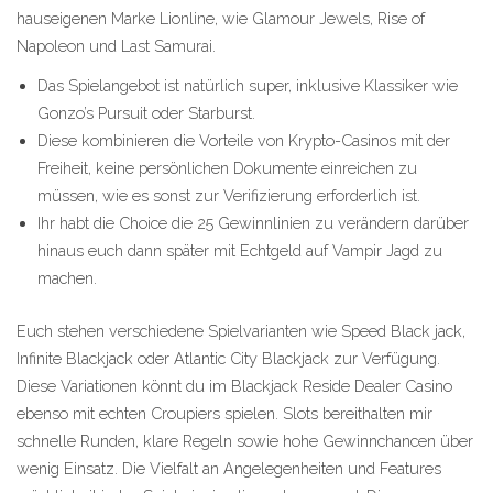
hauseigenen Marke Lionline, wie Glamour Jewels, Rise of
Napoleon und Last Samurai.
Das Spielangebot ist natürlich super, inklusive Klassiker wie
Gonzo’s Pursuit oder Starburst.
Diese kombinieren die Vorteile von Krypto-Casinos mit der
Freiheit, keine persönlichen Dokumente einreichen zu
müssen, wie es sonst zur Verifizierung erforderlich ist.
Ihr habt die Choice die 25 Gewinnlinien zu verändern darüber
hinaus euch dann später mit Echtgeld auf Vampir Jagd zu
machen.
Euch stehen verschiedene Spielvarianten wie Speed Black jack,
Infinite Blackjack oder Atlantic City Blackjack zur Verfügung.
Diese Variationen könnt du im Blackjack Reside Dealer Casino
ebenso mit echten Croupiers spielen. Slots bereithalten mir
schnelle Runden, klare Regeln sowie hohe Gewinnchancen über
wenig Einsatz. Die Vielfalt an Angelegenheiten und Features