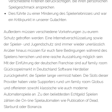
verschiedene Kriterien berücksichtigen, die ihren persönlichen
Spielgeschmack ansprechen.
Dies führte zu einer Minderung des Spielerlebnisses und war
ein Kritikpunkt in unserer Gutachten.
Außerdem müssen verschiedene Vorkehrungen zu eurem
Schutz getroffen werden. Eine Internetverschlüsselung sowie
der Spieler- und Jugendschutz sind immer wieder unerlässlich.
Arüber hinaus müssen für euch faire Bedingungen während des
Spielens herrschen und eine rasche Auszahlung möglich sein.
Mit der Einführung der deutschen Franchise sind auf family room
Glücksspielmarkt in Deutschland Software Hersteller
zurückgekehrt, die Spieler lange vermisst haben. Die Slots dieser
Provider haben viele Supporters rund um family room Globus
und offerieren sowohl klassische wie auch moderne
Automatenspiele an. Zu den beliebtesten Echtgeld Spielen
zählen die On-line Spielautomaten wie Publication of Dead,
Starburst oder Bonanza.