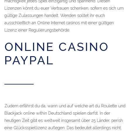
mächtigkeit jedes Spiel einzigartig und spannend. Diesen
Lizenzen könnt du euer Vertrauen schenken, sofern es sich um
gültige Zulassungen handelt. Wenden solltet ihr euch
ausschließlich an Online Internet casinos mit einer gültigen
Lizenz einer Regulierungsbehörde.
ONLINE CASINO
PAYPAL
Zudem erfährst du da, wann und auf welche art du Roulette und
Blackjack online within Deutschland spielen darfst. In der
heutigen Zeit gibt es weltweit insgesamt über 25 Länder, perish
eine Glücksspiellizenz auflegen. Das bedeutet allerdings nicht,