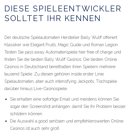
DIESE SPIELEENTWICKLER
SOLLTET IHR KENNEN
Der deutsche Spielautomaten Hersteller Bally Wulff offeriert
Klassiker wie Elegant Fruits, Magic Guide und Roman Legion.
Testen Sie pass away Automatenspiele hier free of charge und
finden Sie die besten Bally Wulff Casinos. Die besten Online
Casinos in Deutschland bereithalten ihren Spielern mehrere
tausend Spiele. Zu diesen gehören inside erster Linie
Spielautomaten, aber auch intensifying Jackpots, Tischspiele
darüber hinaus Live-Casinospiele.
Sie erhalten eine sofortige Email und meistens können Sie
sogar den Screenshot anhängen, damit Sie Ihr Problem besser
schildern können.
Die Auswahl a good seriösen und empfehlenswerten Online
Casinos ist auch sehr groß.