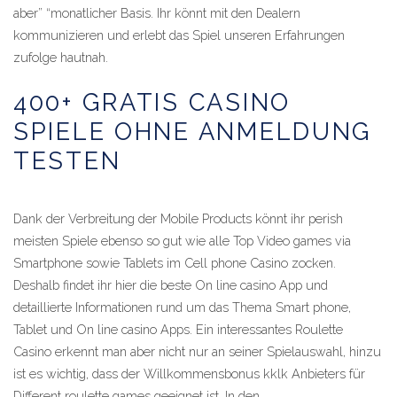
aber” “monatlicher Basis. Ihr könnt mit den Dealern
kommunizieren und erlebt das Spiel unseren Erfahrungen
zufolge hautnah.
400+ GRATIS CASINO
SPIELE OHNE ANMELDUNG
TESTEN
Dank der Verbreitung der Mobile Products könnt ihr perish
meisten Spiele ebenso so gut wie alle Top Video games via
Smartphone sowie Tablets im Cell phone Casino zocken.
Deshalb findet ihr hier die beste On line casino App und
detaillierte Informationen rund um das Thema Smart phone,
Tablet und On line casino Apps. Ein interessantes Roulette
Casino erkennt man aber nicht nur an seiner Spielauswahl, hinzu
ist es wichtig, dass der Willkommensbonus kklk Anbieters für
Different roulette games geeignet ist. In den