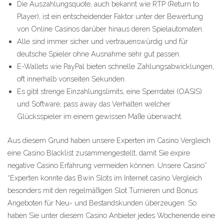
Die Auszahlungsquote, auch bekannt wie RTP (Return to
Player), ist ein entscheidender Faktor unter der Bewertung
von Online Casinos darüber hinaus deren Spielautomaten.
Alle sind immer sicher und vertrauenswürdig und für
deutsche Spieler ohne Ausnahme sehr gut passen.
E-Wallets wie PayPal bieten schnelle Zahlungsabwicklungen,
oft innerhalb vonseiten Sekunden.
Es gibt strenge Einzahlungslimits, eine Sperrdatei (OASIS)
und Software, pass away das Verhalten welcher
Glücksspieler im einem gewissen Maße überwacht.
Aus diesem Grund haben unsere Experten im Casino Vergleich
eine Casino Blacklist zusammengestellt, damit Sie expire
negative Casino Erfahrung vermeiden können. Unsere Casino”
“Experten konnte das Bwin Slots im Internet casino Vergleich
besonders mit den regelmäßigen Slot Turnieren und Bonus
Angeboten für Neu- und Bestandskunden überzeugen. So
haben Sie unter diesem Casino Anbieter jedes Wochenende eine