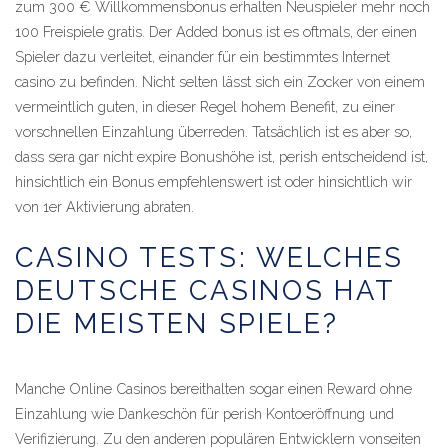
zum 300 € Willkommensbonus erhalten Neuspieler mehr noch
100 Freispiele gratis. Der Added bonus ist es oftmals, der einen
Spieler dazu verleitet, einander für ein bestimmtes Internet
casino zu befinden. Nicht selten lässt sich ein Zocker von einem
vermeintlich guten, in dieser Regel hohem Benefit, zu einer
vorschnellen Einzahlung überreden. Tatsächlich ist es aber so,
dass sera gar nicht expire Bonushöhe ist, perish entscheidend ist,
hinsichtlich ein Bonus empfehlenswert ist oder hinsichtlich wir
von 1er Aktivierung abraten.
CASINO TESTS: WELCHES
DEUTSCHE CASINOS HAT
DIE MEISTEN SPIELE?
Manche Online Casinos bereithalten sogar einen Reward ohne
Einzahlung wie Dankeschön für perish Kontoeröffnung und
Verifizierung. Zu den anderen populären Entwicklern vonseiten