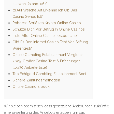
auswahl (stand: 06/
⚿ Auf Welche Art Erkenne Ich Ob Das
Casino Seriös Ist?
Robocat: Seriöses Krypto Online Casino
Schütze Dich Vor Betrug In Online Casinos
Liste Aller Online Casino Testberichte
Gibt Es Den Internet Casino Test Von Stiftung
Warentest?
Online Gambling Establishment Vergleich
2025: Großer Casino Test & Erfahrungen
(top30 Anbieterliste)
Top Echtgeld Gambling Establishment Boni
Sichere Zahlungsmethoden
Online Casino E‑book
Wir bleiben optimistisch, dass gesetzliche Änderungen zukünftig
eine Erweiterung des Angebots erlauben, um das