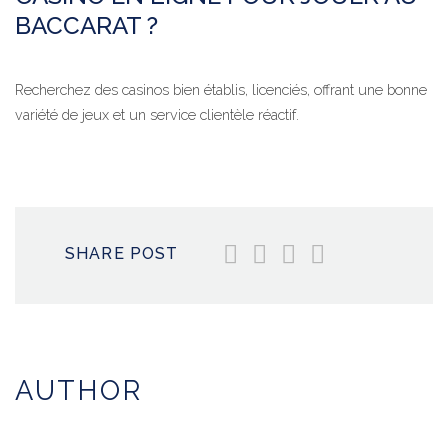
BACCARAT ?
Recherchez des casinos bien établis, licenciés, offrant une bonne
variété de jeux et un service clientèle réactif.
SHARE POST
AUTHOR