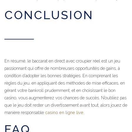
CONCLUSION
En résumé, le baccarat en direct avec croupier réel est un jeu
passionnant qui offre de nombreuses opportunités de gains, à
condition d’adopter les bonnes stratégies. En comprenant les
règles du jeu, en appliquant des méthodes de mise efficaces, en
gérant votre bankroll prudemment, et en choisissant le bon
casino, vous augmenterez vos chances de succès. N’oubliez pas
que le jeu doit rester un divertissement avant tout, alors jouez de
manière responsable
casino en ligne live
.
FAQ