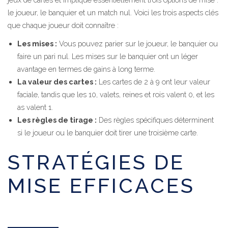
le joueur, le banquier et un match nul. Voici les trois aspects clés
que chaque joueur doit connaître :
Les mises :
Vous pouvez parier sur le joueur, le banquier ou
faire un pari nul. Les mises sur le banquier ont un léger
avantage en termes de gains à long terme.
La valeur des cartes :
Les cartes de 2 à 9 ont leur valeur
faciale, tandis que les 10, valets, reines et rois valent 0, et les
as valent 1.
Les règles de tirage :
Des règles spécifiques déterminent
si le joueur ou le banquier doit tirer une troisième carte.
STRATÉGIES DE
MISE EFFICACES