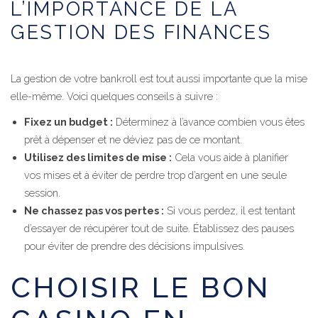
L’IMPORTANCE DE LA
GESTION DES FINANCES
La gestion de votre bankroll est tout aussi importante que la mise
elle-même. Voici quelques conseils à suivre :
Fixez un budget :
Déterminez à l’avance combien vous êtes
prêt à dépenser et ne déviez pas de ce montant.
Utilisez des limites de mise :
Cela vous aide à planifier
vos mises et à éviter de perdre trop d’argent en une seule
session.
Ne chassez pas vos pertes :
Si vous perdez, il est tentant
d’essayer de récupérer tout de suite. Établissez des pauses
pour éviter de prendre des décisions impulsives.
CHOISIR LE BON