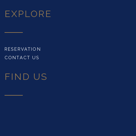
EXPLORE
RESERVATION
CONTACT US
FIND US