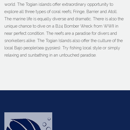
world. The Togian islands offer extraordinary opportunity to
explore all three types of coral reefs; Fringe, Barrier and Atoll.
The marine life is equally diverse and dramatic. There is also the
unique chance to dive on a B24 Bomber Wreck from WWII in
near perfect condition. The reefs are a paradise for divers and
snorkellers alike. The Togian Islands also offer the culture of the
local Bajo people(sea gypsies). Try fishing local style or simply
relaxing and sunbathing in an untouched paradise.