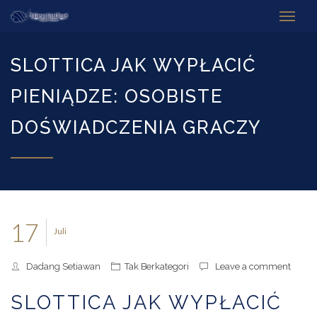
SLOTTICA JAK WYPŁACIĆ
PIENIĄDZE: OSOBISTE
DOŚWIADCZENIA GRACZY
17
Juli
Dadang Setiawan
Tak Berkategori
Leave a comment
SLOTTICA JAK WYPŁACIĆ