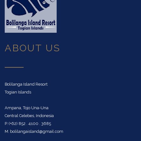
ABOUT US
Bolilanga Island Resort
Togian Islands
Ampana, Tojo Una-Una
Central Celebes, Indonesia
P. (+62) 852 . 4100 . 3685
M. bolilangaisland@gmail.com