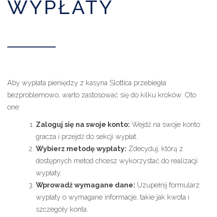
WYPŁATY
Aby wypłata pieniędzy z kasyna Slottica przebiegła
bezproblemowo, warto zastosować się do kilku kroków. Oto
one:
Zaloguj się na swoje konto:
Wejdź na swoje konto
gracza i przejdź do sekcji wypłat.
Wybierz metodę wypłaty:
Zdecyduj, którą z
dostępnych metod chcesz wykorzystać do realizacji
wypłaty.
Wprowadź wymagane dane:
Uzupełnij formularz
wypłaty o wymagane informacje, takie jak kwota i
szczegóły konta.