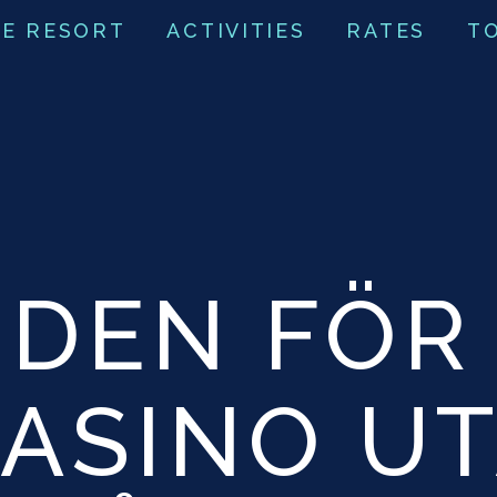
E RESORT
ACTIVITIES
RATES
T
IDEN FÖR
CASINO U