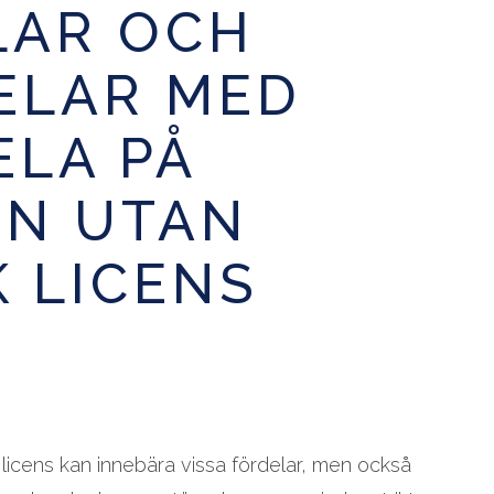
LAR OCH
ELAR MED
ELA PÅ
ON UTAN
 LICENS
 licens kan innebära vissa fördelar, men också