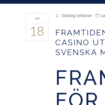
Dadang Setiawan
ca
Juli
18
FRAMTIDE
CASINO UT
SVENSKA 
FRA
FÖR