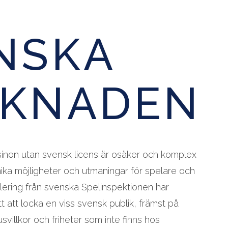
NSKA
KNADEN
sinon utan svensk licens är osäker och komplex
ika möjligheter och utmaningar för spelare och
eglering från svenska Spelinspektionen har
tt att locka en viss svensk publik, främst på
villkor och friheter som inte finns hos