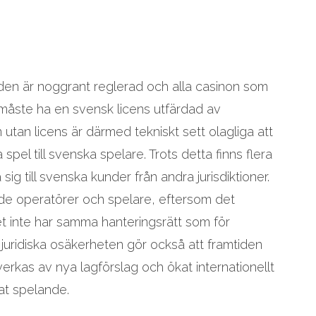
en är noggrant reglerad och alla casinon som
ge måste ha en svensk licens utfärdad av
utan licens är därmed tekniskt sett olagliga att
pel till svenska spelare. Trots detta finns flera
 sig till svenska kunder från andra jurisdiktioner.
åde operatörer och spelare, eftersom det
 inte har samma hanteringsrätt som för
 juridiska osäkerheten gör också att framtiden
erkas av nya lagförslag och ökat internationellt
at spelande.