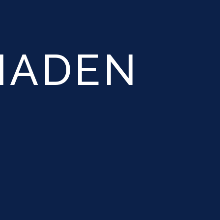
NADEN