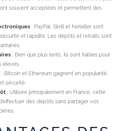
 sont souvent acceptées et permettent des
.
lectroniques
: PayPal, Skrill et Neteller sont
sécurité et rapidité. Les dépôts et retraits sont
tantanés.
ires
: Bien que plus lents, ils sont fiables pour
 élevés.
s
: Bitcoin et Ethereum gagnent en popularité,
t sécurité.
pôt
: Utilisée principalement en France, cette
’effectuer des dépôts sans partager vos
cières.