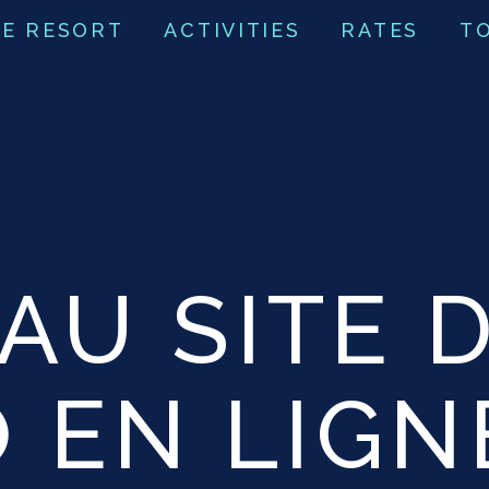
E RESORT
ACTIVITIES
RATES
T
AU SITE 
 EN LIGNE