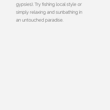
gypsies). Try fishing local style or
simply relaxing and sunbathing in
an untouched paradise.