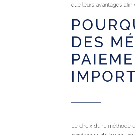
que leurs avantages afin d
POURQU
DES M
PAIEME
IMPORT
Le choix d’une méthode d