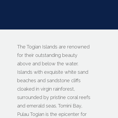
The Togian Islands are renowned
for their outstanding beauty
above and below the water.
Islands with exquisite white sand
beaches and sandstone cliffs
cloaked in virgin rainforest,
surrounded by pristine coral reefs
and emerald seas. Tomini Bay,
Pulau Togian is the epicenter for