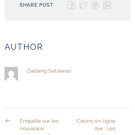
SHARE POST
AUTHOR
Dadang Setiawan
Enquête sur les
Casino en ligne
nouveaux
live : Les