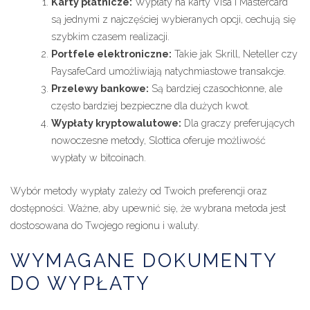
Karty płatnicze:
Wypłaty na karty Visa i Mastercard
są jednymi z najczęściej wybieranych opcji, cechują się
szybkim czasem realizacji.
Portfele elektroniczne:
Takie jak Skrill, Neteller czy
PaysafeCard umożliwiają natychmiastowe transakcje.
Przelewy bankowe:
Są bardziej czasochłonne, ale
często bardziej bezpieczne dla dużych kwot.
Wypłaty kryptowalutowe:
Dla graczy preferujących
nowoczesne metody, Slottica oferuje możliwość
wypłaty w bitcoinach.
Wybór metody wypłaty zależy od Twoich preferencji oraz
dostępności. Ważne, aby upewnić się, że wybrana metoda jest
dostosowana do Twojego regionu i waluty.
WYMAGANE DOKUMENTY
DO WYPŁATY