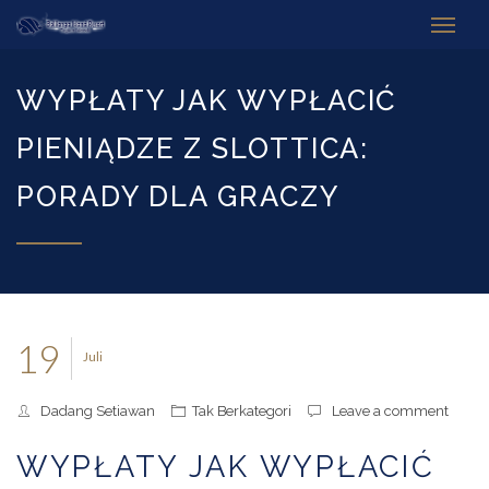
WYPŁATY JAK WYPŁACIĆ
PIENIĄDZE Z SLOTTICA:
PORADY DLA GRACZY
19
Juli
Dadang Setiawan
Tak Berkategori
Leave a comment
WYPŁATY JAK WYPŁACIĆ