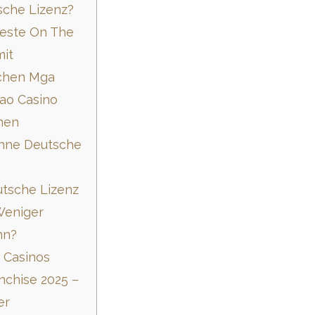
sche Lizenz?
Beste On The
mit
chen Mga
ao Casino
nen
Ohne Deutsche
utsche Lizenz
Weniger
nn?
t Casinos
nchise 2025 –
er