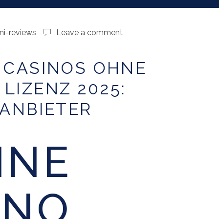
ni-reviews
Leave a comment
 CASINOS OHNE
LIZENZ 2025:
 ANBIETER
INE
INO