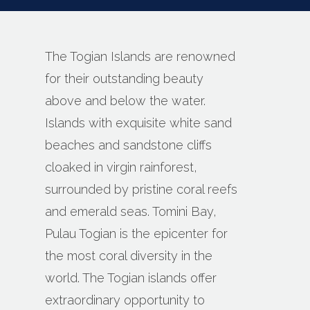
The Togian Islands are renowned
for their outstanding beauty
above and below the water.
Islands with exquisite white sand
beaches and sandstone cliffs
cloaked in virgin rainforest,
surrounded by pristine coral reefs
and emerald seas. Tomini Bay,
Pulau Togian is the epicenter for
the most coral diversity in the
world. The Togian islands offer
extraordinary opportunity to