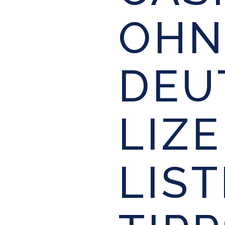
OHN
DEU
LIZ
LIST