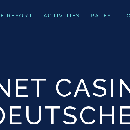
E RESORT
ACTIVITIES
RATES
T
NET CASI
DEUTSCH