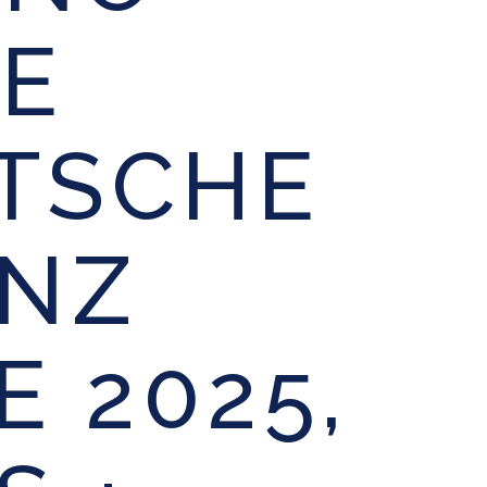
E
TSCHE
ENZ
E 2025,