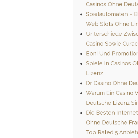
Casinos Ohne Deut
Spielautomaten – 
Web Slots Ohne Li
Unterschiede Zwis
Casino Sowie Curac
Boni Und Promotio
Spiele In Casinos 
Lizenz
Dr Casino Ohne De
Warum Ein Casino 
Deutsche Lizenz Si
Die Besten Interne
Ohne Deutsche Fra
Top Rated 5 Anbiet