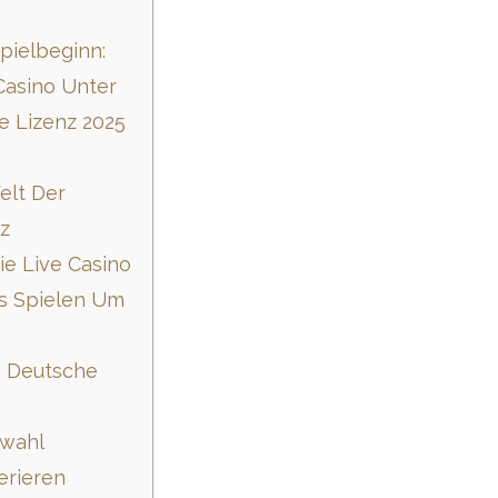
pielbeginn:
Casino Unter
e Lizenz 2025
elt Der
nz
e Live Casino
Vs Spielen Um
e Deutsche
swahl
erieren