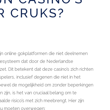
R CRUKS?
jn online gokplatformen die niet deelnemen
atiesysteem dat door de Nederlandse
zet. Dit betekent dat deze casino’s zich richten
pelers, inclusief degenen die niet in het
oewel de mogelijkheid om zonder beperkingen
n zijn, is het van cruciaal belang om te
alde risico’s met zich meebrengt. Hier zijn
zou moeten overwegen: