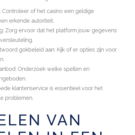
s: Controleer of het casino een geldige
en erkende autoriteit.
ing: Zorg ervoor dat het platform jouw gegevens
ersleuteling.
woord gokbeleid aan: Kijk of er opties zijn voor
en.
laanbod: Onderzoek welke spellen en
angeboden.
ede klantenservice is essentieel voor het
le problemen.
ELEN VAN