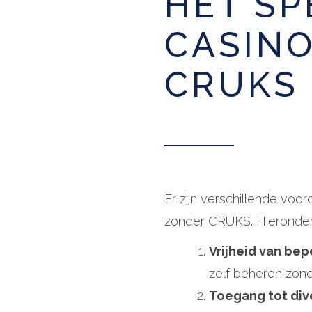
HET SP
CASIN
CRUKS
Er zijn verschillende voo
zonder CRUKS. Hieronder 
Vrijheid van bep
zelf beheren zon
Toegang tot div