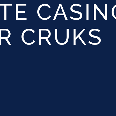
TE CASIN
R CRUKS