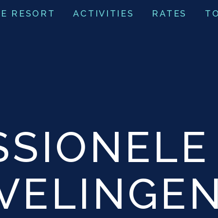
E RESORT
ACTIVITIES
RATES
T
SSIONELE
VELINGE