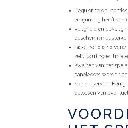
Regulering en licentie
vergunning heeft van e
Veiligheid en beveilig
beschermt met sterke v
Biedt het casino verant
zelfuitsluiting en limiet
Kwaliteit van het spe
aanbieders worden a
Klantenservice: Een go
oplossen van eventue
VOORD