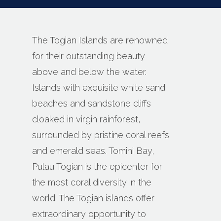
The Togian Islands are renowned
for their outstanding beauty
above and below the water.
Islands with exquisite white sand
beaches and sandstone cliffs
cloaked in virgin rainforest,
surrounded by pristine coral reefs
and emerald seas. Tomini Bay,
LE
Pulau Togian is the epicenter for
the most coral diversity in the
world. The Togian islands offer
extraordinary opportunity to