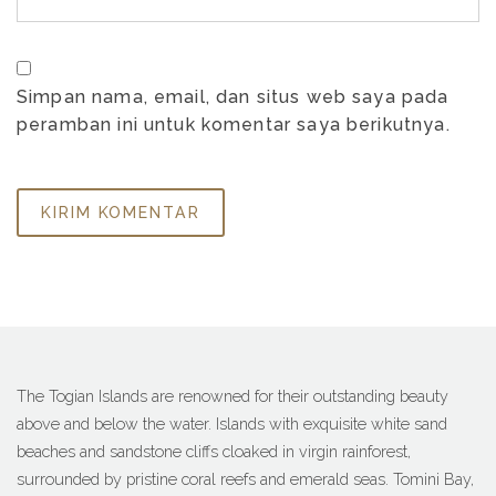
Simpan nama, email, dan situs web saya pada
peramban ini untuk komentar saya berikutnya.
The Togian Islands are renowned for their outstanding beauty
above and below the water. Islands with exquisite white sand
beaches and sandstone cliffs cloaked in virgin rainforest,
surrounded by pristine coral reefs and emerald seas. Tomini Bay,