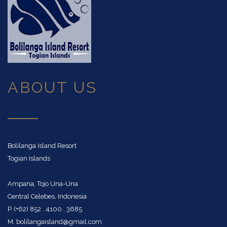
ABOUT US
Bolilanga Island Resort
Togian Islands
Ampana, Tojo Una-Una
Central Celebes, Indonesia
P. (+62) 852 . 4100 . 3685
M. bolilangaisland@gmail.com