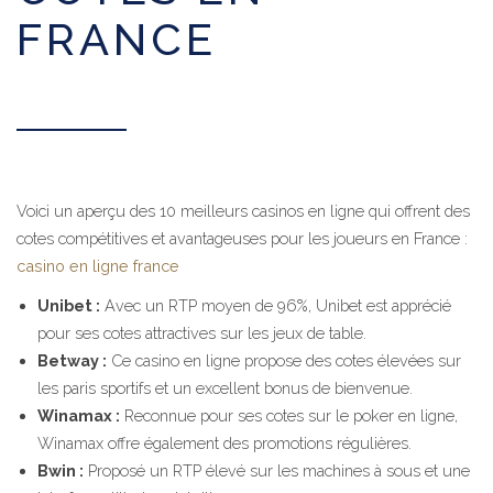
FRANCE
Voici un aperçu des 10 meilleurs casinos en ligne qui offrent des
cotes compétitives et avantageuses pour les joueurs en France :
casino en ligne france
Unibet :
Avec un RTP moyen de 96%, Unibet est apprécié
pour ses cotes attractives sur les jeux de table.
Betway :
Ce casino en ligne propose des cotes élevées sur
les paris sportifs et un excellent bonus de bienvenue.
Winamax :
Reconnue pour ses cotes sur le poker en ligne,
Winamax offre également des promotions régulières.
Bwin :
Proposé un RTP élevé sur les machines à sous et une