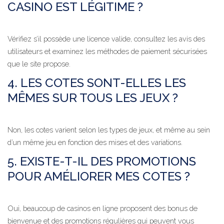
CASINO EST LÉGITIME ?
Vérifiez s’il possède une licence valide, consultez les avis des
utilisateurs et examinez les méthodes de paiement sécurisées
que le site propose.
4. LES COTES SONT-ELLES LES
MÊMES SUR TOUS LES JEUX ?
Non, les cotes varient selon les types de jeux, et même au sein
d’un même jeu en fonction des mises et des variations.
5. EXISTE-T-IL DES PROMOTIONS
POUR AMÉLIORER MES COTES ?
Oui, beaucoup de casinos en ligne proposent des bonus de
bienvenue et des promotions régulières qui peuvent vous