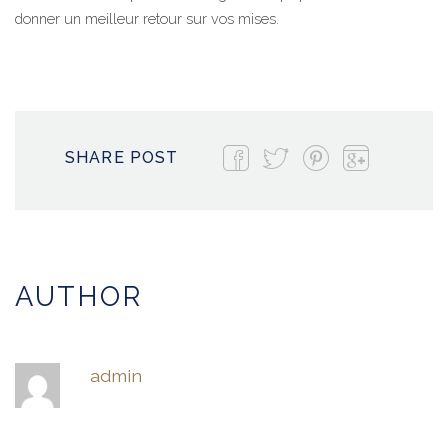
donner un meilleur retour sur vos mises.
SHARE POST
AUTHOR
admin