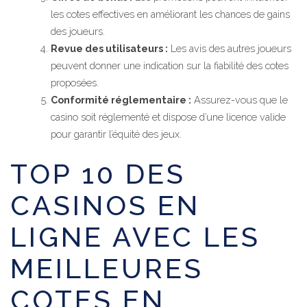
les cotes effectives en améliorant les chances de gains
des joueurs.
Revue des utilisateurs :
Les avis des autres joueurs
peuvent donner une indication sur la fiabilité des cotes
proposées.
Conformité réglementaire :
Assurez-vous que le
casino soit réglementé et dispose d’une licence valide
pour garantir l’équité des jeux.
TOP 10 DES
CASINOS EN
LIGNE AVEC LES
MEILLEURES
COTES EN