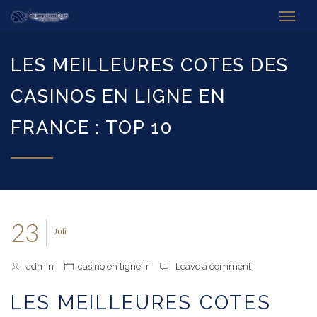
LES MEILLEURES COTES DES
CASINOS EN LIGNE EN
FRANCE : TOP 10
23
Juli
admin
casino en ligne fr
Leave a comment
LES MEILLEURES COTES