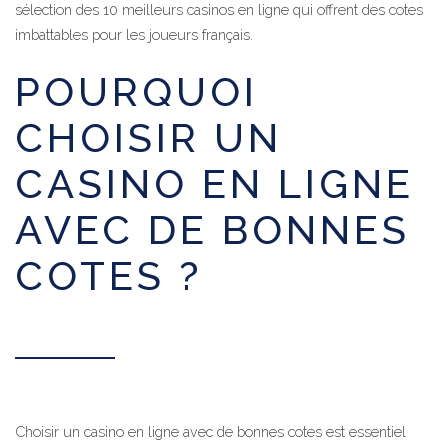
sélection des 10 meilleurs casinos en ligne qui offrent des cotes
imbattables pour les joueurs français.
POURQUOI
CHOISIR UN
CASINO EN LIGNE
AVEC DE BONNES
COTES ?
Choisir un casino en ligne avec de bonnes cotes est essentiel