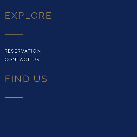
EXPLORE
RESERVATION
CONTACT US
FIND US