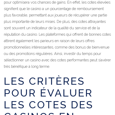
pour optimisera vos chances de gains. En effet, les cotes élevées
signifient que le casino a un pourcentage de remboursement
plus favorable, permettant aux joueurs de récupérer une partie
plus importante de leurs mises. De plus, des cotes attrayantes
sont souvent un indicateur de la qualité du service et de la
réputation du casino. Les plateformes qui offrent de bonnes cotes
attirent également les parieurs en raison de leurs offres
promotionnelles intéressantes, comme des bonus de bienvenue
ou des promotions régulières. Ainsi, investir du temps pour
sélectionner un casino avec des cotes performantes peut s’avérer
très bénéfique à long terme.
LES CRITÈRES
POUR ÉVALUER
LES COTES DES