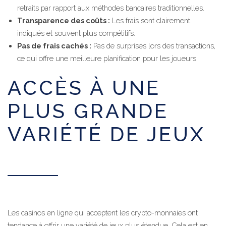
retraits par rapport aux méthodes bancaires traditionnelles.
Transparence des coûts :
Les frais sont clairement
indiqués et souvent plus compétitifs.
Pas de frais cachés :
Pas de surprises lors des transactions,
ce qui offre une meilleure planification pour les joueurs.
ACCÈS À UNE
PLUS GRANDE
VARIÉTÉ DE JEUX
Les casinos en ligne qui acceptent les crypto-monnaies ont
tendance à offrir une variété de jeux plus étendue. Cela est en