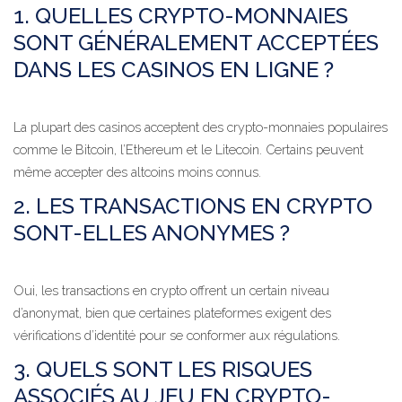
1. QUELLES CRYPTO-MONNAIES
SONT GÉNÉRALEMENT ACCEPTÉES
DANS LES CASINOS EN LIGNE ?
La plupart des casinos acceptent des crypto-monnaies populaires
comme le Bitcoin, l’Ethereum et le Litecoin. Certains peuvent
même accepter des altcoins moins connus.
2. LES TRANSACTIONS EN CRYPTO
SONT-ELLES ANONYMES ?
Oui, les transactions en crypto offrent un certain niveau
d’anonymat, bien que certaines plateformes exigent des
vérifications d’identité pour se conformer aux régulations.
3. QUELS SONT LES RISQUES
ASSOCIÉS AU JEU EN CRYPTO-