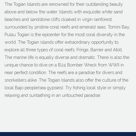
The Togian Islands are renowned for their outstanding beauty
above and below the water. Islands with exquisite white sand
beaches and sandstone cliffs cloaked in virgin rainforest,
surrounded by pristine coral reefs and emerald seas. Tomini Bay,
Pulau Togian is the epicenter for the most coral diversity in the
world. The Togian islands offer extraordinary opportunity to
explore all three types of coral reefs; Fringe, Barrier and Atoll.
The marine life is equally diverse and dramatic. There is also the
unique chance to dive on a B24 Bomber Wreck from WWII in
near perfect condition. The reefs are a paradise for divers and
snorkellers alike. The Togian Islands also offer the culture of the
local Bajo people(sea gypsies). Try fishing local style or simply
relaxing and sunbathing in an untouched paradise.