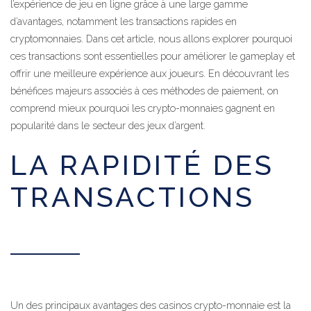
l’expérience de jeu en ligne grâce à une large gamme
d’avantages, notamment les transactions rapides en
cryptomonnaies. Dans cet article, nous allons explorer pourquoi
ces transactions sont essentielles pour améliorer le gameplay et
offrir une meilleure expérience aux joueurs. En découvrant les
bénéfices majeurs associés à ces méthodes de paiement, on
comprend mieux pourquoi les crypto-monnaies gagnent en
popularité dans le secteur des jeux d’argent.
LA RAPIDITÉ DES
TRANSACTIONS
Un des principaux avantages des casinos crypto-monnaie est la