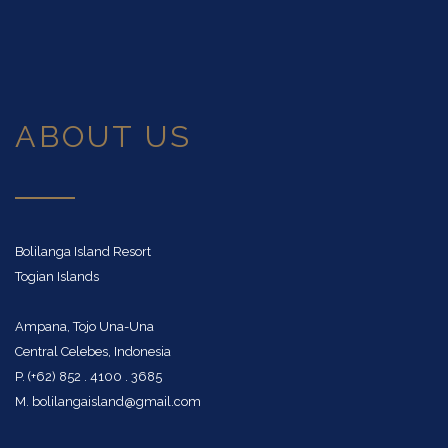
ABOUT US
Bolilanga Island Resort
Togian Islands
Ampana, Tojo Una-Una
Central Celebes, Indonesia
P. (+62) 852 . 4100 . 3685
M. bolilangaisland@gmail.com