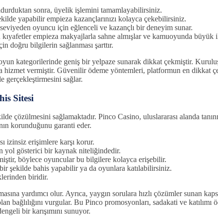
ldurduktan sonra, üyelik işlemini tamamlayabilirsiniz.
ekilde yapabilir empieza kazançlarınızı kolayca çekebilirsiniz.
er seviyeden oyuncu için eğlenceli ve kazançlı bir deneyim sunar.
an kıyafetler empieza makyajlarla sahne almışlar ve kamuoyunda büyük il
in doğru bilgilerin sağlanması şarttır.
 oyun kategorilerinde geniş bir yelpaze sunarak dikkat çekmiştir. Kurulu
 hizmet vermiştir. Güvenilir ödeme yöntemleri, platformun en dikkat çe
e gerçekleştirmesini sağlar.
is Sitesi
lde çözülmesini sağlamaktadır. Pinco Casino, uluslararası alanda tanınmış
ının korunduğunu garanti eder.
ı izinsiz erişimlere karşı korur.
 yol gösterici bir kaynak niteliğindedir.
miştir, böylece oyuncular bu bilgilere kolayca erişebilir.
 şekilde bahis yapabilir ya da oyunlara katılabilirsiniz.
erinden biridir.
lmasına yardımcı olur. Ayrıca, yaygın sorulara hızlı çözümler sunan ka
an bağlılığını vurgular. Bu Pinco promosyonları, sadakati ve katılımı ödü
engeli bir karışımını sunuyor.