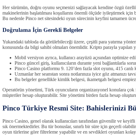
Her sürümün, doğru oyunu seçmenizi sağlayacak kendine özgü özellikleri
makinelerinin başlatılması koşullarını önemli ölçüde iyileştirmek için 
Bu nedenle Pinco net sitesindeki oyun sürecinin keyfini tamamen ücrets
Doğrulama İçin Gerekli Belgeler
Yukarıdaki tabloda da görülebileceği üzere, çeşitli para yatırma yönt
konusunda da bilgi sahibi olmaları önemlidir. Kripto parayla yapılan ya
Mobil versiyon ayrıca, kullanıcı arayüzü açısından optimize ed
Pinco güncel giriş, kullanıcıların durante yeni bağlantılarla sor
Pinco Casino platformu 9. 120’den fazla slot oyunu, 415 canlı
Uzmanlar her seanstan sonra notlarınıza iyice göz atmanızı tavs
Bu belgeler genellikle kimlik belgesi, ikametgah belgesi empie
Operatörün yönetimi, Türk oyuncuların organizasyonel konulara çok fa
müşteriler hesap oluşturabilir. Site yönetimi birden fazla hesap oluştu
Pinco Türkiye Resmi Site: Bahislerinizi 
Pinco Casino, genel olarak kullanıcıları tarafından güvenilir ve keyif
sık önermektedirler. Bu tür bonuslar, sınırlı bir süre için geçerli olabili
oyun türlerine göre filtreleme yapabilir ve en sevdikleri oyunları kolayc