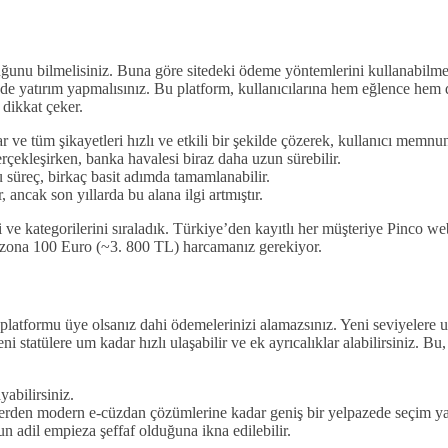
unu bilmelisiniz. Buna göre sitedeki ödeme yöntemlerini kullanabilmek
inde yatırım yapmalısınız. Bu platform, kullanıcılarına hem eğlence hem 
 dikkat çeker.
 ve tüm şikayetleri hızlı ve etkili bir şekilde çözerek, kullanıcı memnun
rçekleşirken, banka havalesi biraz daha uzun sürebilir.
süreç, birkaç basit adımda tamamlanabilir.
ancak son yıllarda bu alana ilgi artmıştır.
ve kategorilerini sıraladık. Türkiye’den kayıtlı her müşteriye Pinco web
arizona 100 Euro (~3. 800 TL) harcamanız gerekiyor.
latformu üye olsanız dahi ödemelerinizi alamazsınız. Yeni seviyelere u
i statülere um kadar hızlı ulaşabilir ve ek ayrıcalıklar alabilirsiniz.
abilirsiniz.
lerden modern e-cüzdan çözümlerine kadar geniş bir yelpazede seçim yap
 adil empieza şeffaf olduğuna ikna edilebilir.