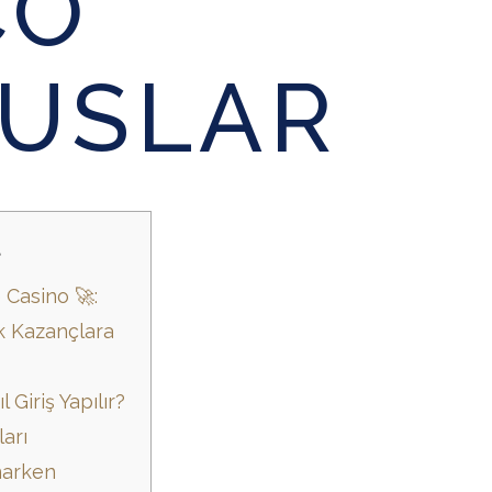
CO
USLAR
t
 Casino 🚀:
k Kazançlara
 Giriş Yapılır?
arı
narken