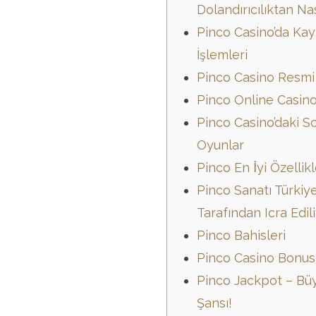
Dolandırıcılıktan Nas
Pinco Casino’da Kayı
İşlemleri
Pinсo Casino Resmi 
Pinco Online Casino
Pinсo Casino’daki So
Oyunlar
Pinco En İyi Özellikl
Pinco Sanatı Türkiy
Tarafından Icra Edil
Pinco Bahisleri
Pinco Casino Bonusl
Pinco Jackpot – Büy
Şansı!