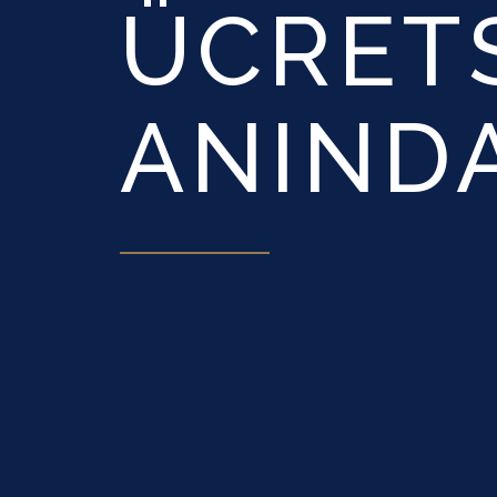
ÜCRET
ANIND