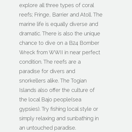
explore all three types of coral
reefs; Fringe, Barrier and Atoll. The
marine life is equally diverse and
dramatic. There is also the unique
chance to dive on a B24 Bomber
Wreck from WWII in near perfect
condition. The reefs are a
paradise for divers and
snorkellers alike. The Togian
Islands also offer the culture of
the local Bajo people(sea
gypsies). Try fishing local style or
simply relaxing and sunbathing in
an untouched paradise.