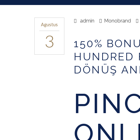
admin
Monobrand
Agustus
3
150% BON
HUNDRED F
DÖNÜŞ AN
PIN
ONL