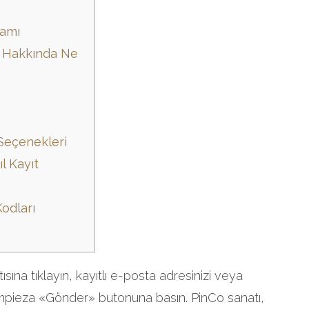
ramı
r Hakkında Ne
Seçenekleri
l Kayıt
odları
ına tıklayın, kayıtlı e-posta adresinizi veya
empieza «Gönder» butonuna basın. PinCo sanatı,