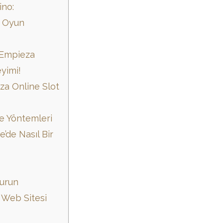
ino:
 Oyun
 Empieza
yimi!
za Online Slot
e Yöntemleri
e’de Nasıl Bir
durun
 Web Sitesi