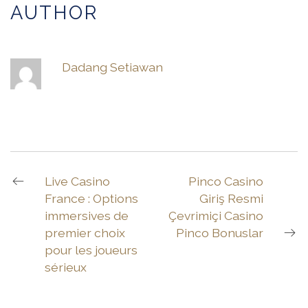
AUTHOR
Dadang Setiawan
Live Casino
Pinco Casino
France : Options
Giriş Resmi
immersives de
Çevrimiçi Casino
premier choix
Pinco Bonuslar
pour les joueurs
sérieux