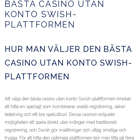
BÄSTA CASINO UTAN
KONTO SWISH-
PLATTFORMEN
HUR MAN VÄLJER DEN BÄSTA
CASINO UTAN KONTO SWISH-
PLATTFORMEN
Att välja den bästa casino utan konto Swish-plattformen innebär
att hitta en spelsajt som kombinerar snabb registrering, säker
betalning och ett bra spelutbud. Dessa casinon erbjuder
möjligheten att spela direkt utan krångel med traditionell
registrering, och Swish gör insättningar och uttag smidiga och
trygga. För att hitta den optimala plattformen bör man titta på flera