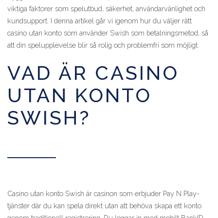
viktiga faktorer som spelutbud, säkerhet, användarvänlighet och
kundsupport. I denna artikel går vi igenom hur du väljer rätt
casino utan konto som använder Swish som betalningsmetod, så
att din spelupplevelse blir så rolig och problemfri som möjligt.
VAD ÄR CASINO
UTAN KONTO
SWISH?
Casino utan konto Swish är casinon som erbjuder Pay N Play-
tjänster där du kan spela direkt utan att behöva skapa ett konto
genom traditionell registrering. Du loggar in med mobilt BankID