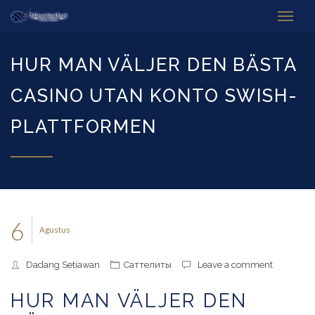
HUR MAN VÄLJER DEN BÄSTA
CASINO UTAN KONTO SWISH-
PLATTFORMEN
6
Agustus
Dadang Setiawan
Саттелиты
Leave a comment
HUR MAN VÄLJER DEN