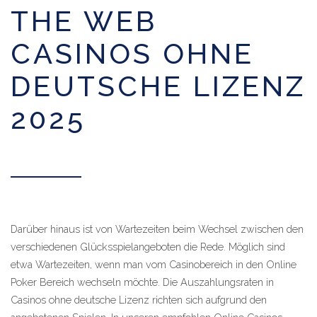
THE WEB
CASINOS OHNE
DEUTSCHE LIZENZ
2025
Darüber hinaus ist von Wartezeiten beim Wechsel zwischen den
verschiedenen Glücksspielangeboten die Rede. Möglich sind
etwa Wartezeiten, wenn man vom Casinobereich in den Online
Poker Bereich wechseln möchte. Die Auszahlungsraten in
Casinos ohne deutsche Lizenz richten sich aufgrund den