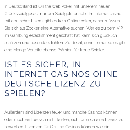
In Deutschland ist On the web Poker mit unserem neuen
Glücksspielgesetz nur um Spielgeld erlaubt. Im Internet casino
mit deutscher Lizenz gibt es kein Online poker, daher müssen
Sie sich als Zocker eine Alternative suchen. Wer es zu dem VIP
im Gambling establishment geschafft hat, kann sich glücklich
schätzen und besonders fühlen. Zu Recht, denn immer so es gibt
eine Menge Vorteile ebenso Prämien für treue Spieler.
IST ES SICHER, IN
INTERNET CASINOS OHNE
DEUTSCHE LIZENZ ZU
SPIELEN?
Außerdem sind Lizenzen teuer und manche Casinos können
oder möchten fue sich nicht leisten, sich für noch eine Lizenz zu
bewerben. Lizenzen für On-line Casinos können wie ein