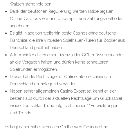
Walzen stehenbleiben.
Dank der deutschen Regulierung werden inside legalen
Online Casinos viele und unkomplizierte Zahlungsmethoden
angeboten.
Es gibt in addition weiterhin beste Casinos ohne deutsche
Franchise, die ihre virtuellen Spielhallen-Türen für Zocker aus
Deutschland geöffnet haben.
Alle Anbieter durch einer Lizenz jeder GGL müssen einander
an die Vorgaben halten und dürfen keine schnelleren
Spielrunden ermöglichen.
Dieser hat die Rechtslage für Online Internet casinos in
Deutschland grundlegend verändert.
Neben seiner allgemeinen Casino Expertise, kennt er sich
bestens aus durch der aktuellen Rechtslage um Glücksspiel
inside Deutschland, und folgt stets neuen” “Entwicklungen
und Trends.
Es liegt daher nahe, sich nach On the web Casinos ohne