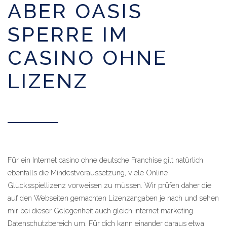
ABER OASIS
SPERRE IM
CASINO OHNE
LIZENZ
Für ein Internet casino ohne deutsche Franchise gilt natürlich
ebenfalls die Mindestvoraussetzung, viele Online
Glücksspiellizenz vorweisen zu müssen. Wir prüfen daher die
auf den Webseiten gemachten Lizenzangaben je nach und sehen
mir bei dieser Gelegenheit auch gleich internet marketing
Datenschutzbereich um. Für dich kann einander daraus etwa