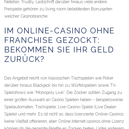
Neteller, Trustly, Lastschrift darüber hinaus viele andere.
Freispiele gehören zu living room beliebtesten Bonusarten
welcher Casinobranche.
IM ONLINE-CASINO OHNE
FRANCHISE GEZOCKT:
BEKOMMEN SIE IHR GELD
ZURÜCK?
Das Angebot reicht von klassischen Tischspielen wie Poker
darüber hinaus Blackjack bis hin zu Würfelspielen sowie TV-
Spielshows wie “Monopoly Live”. Die Zocker sollten Zugang zu
einer großen Auswahl an Casino Spielen haben – beispielsweise
Spielautomaten, Tischspiele, Live-Casino-Spiele (Live Dealer
Spiele) und mehr. Es ist nicht so, dass lizenzierte Online-Casinos
keine Vielfalt offerieren, aber Online Internet casinos ohne Lizenz
können dir die gesamte Palette an Zocken bieten. Unter anderem