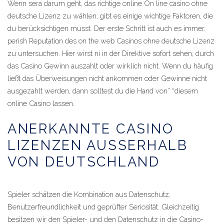
Wenn sera darum geht, das richtige online On line casino ohne
deutsche Lizenz zu wählen, gibt es einige wichtige Faktoren, die
du berücksichtigen musst. Der erste Schritt ist auch es immer,
perish Reputation des on the web Casinos ohne deutsche Lizenz
zu untersuchen. Hier wirst ni in der Direktive sofort sehen, durch
das Casino Gewinn auszahlt oder wirklich nicht. Wenn du häufig
ließt das Überweisungen nicht ankommen oder Gewinne nicht
ausgezahlt werden, dann solltest du die Hand von” “diesem
online Casino lassen.
ANERKANNTE CASINO
LIZENZEN AUSSERHALB V
ON DEUTSCHLAND
Spieler schätzen die Kombination aus Datenschutz,
Benutzerfreundlichkeit und geprüfter Seriosität. Gleichzeitig
besitzen wir den Spieler- und den Datenschutz in die Casino-