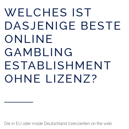
WELCHES IST
DASJENIGE BESTE
ONLINE
GAMBLING
ESTABLISHMENT
OHNE LIZENZ?
Die in EU oder inside Deutschland lizenzierten on the web