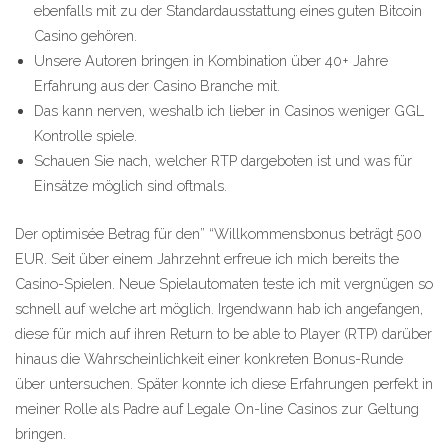
ebenfalls mit zu der Standardausstattung eines guten Bitcoin
Casino gehören.
Unsere Autoren bringen in Kombination über 40+ Jahre
Erfahrung aus der Casino Branche mit.
Das kann nerven, weshalb ich lieber in Casinos weniger GGL
Kontrolle spiele.
Schauen Sie nach, welcher RTP dargeboten ist und was für
Einsätze möglich sind oftmals.
Der optimisée Betrag für den” “Willkommensbonus beträgt 500
EUR. Seit über einem Jahrzehnt erfreue ich mich bereits the
Casino-Spielen. Neue Spielautomaten teste ich mit vergnügen so
schnell auf welche art möglich. Irgendwann hab ich angefangen,
diese für mich auf ihren Return to be able to Player (RTP) darüber
hinaus die Wahrscheinlichkeit einer konkreten Bonus-Runde
über untersuchen. Später konnte ich diese Erfahrungen perfekt in
meiner Rolle als Padre auf Legale On-line Casinos zur Geltung
bringen.