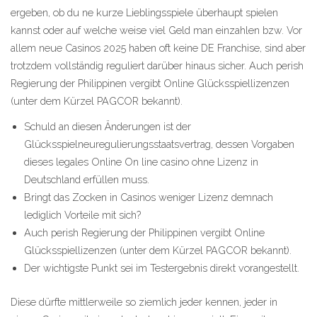
ergeben, ob du ne kurze Lieblingsspiele überhaupt spielen
kannst oder auf welche weise viel Geld man einzahlen bzw. Vor
allem neue Casinos 2025 haben oft keine DE Franchise, sind aber
trotzdem vollständig reguliert darüber hinaus sicher. Auch perish
Regierung der Philippinen vergibt Online Glücksspiellizenzen
(unter dem Kürzel PAGCOR bekannt).
Schuld an diesen Änderungen ist der
Glücksspielneuregulierungsstaatsvertrag, dessen Vorgaben
dieses legales Online On line casino ohne Lizenz in
Deutschland erfüllen muss.
Bringt das Zocken in Casinos weniger Lizenz demnach
lediglich Vorteile mit sich?
Auch perish Regierung der Philippinen vergibt Online
Glücksspiellizenzen (unter dem Kürzel PAGCOR bekannt).
Der wichtigste Punkt sei im Testergebnis direkt vorangestellt.
Diese dürfte mittlerweile so ziemlich jeder kennen, jeder in