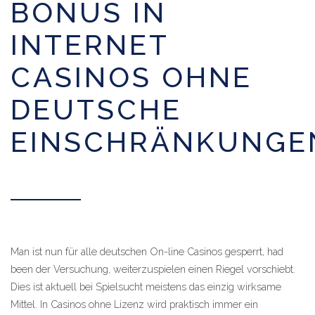
BONUS IN
INTERNET
CASINOS OHNE
DEUTSCHE
EINSCHRÄNKUNGE
Man ist nun für alle deutschen On-line Casinos gesperrt, had
been der Versuchung, weiterzuspielen einen Riegel vorschiebt.
Dies ist aktuell bei Spielsucht meistens das einzig wirksame
Mittel. In Casinos ohne Lizenz wird praktisch immer ein