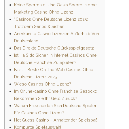
Keine Sperrdatei Und Oasis Sperre Internet
Marketing Casino Ohne Lizenz
“Casinos Ohne Deutsche Lizenz 2025:
Trotzdem Seriös & Sicher
Anerkannte Casino Lizenzen Außerhalb Von
Deutschland
Das Direkte Deutsche Glücksspielgesetz
Ist Ha Sido Sicher, In Internet Casinos Ohne
Deutsche Franchise Zu Spielen?
Fazit – Beste On The Web Casinos Ohne
Deutsche Lizenz 2025
Wieso Casinos Ohne Lizenz?
Im Online-casino Ohne Franchise Gezockt:
Bekommen Sie Ihr Geld Zurück?
Warum Entscheiden Sich Deutsche Spieler
Für Casinos Ohne Lizenz?
Hot Guess Casino – Anhaltender Spielspaß
Komplette Spielauswahl