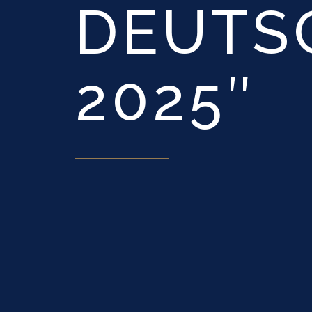
DEUTS
2025″