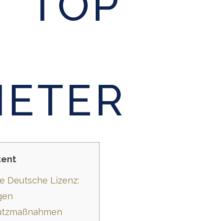
 ️ TOP
IETER
tent
e Deutsche Lizenz:
gen
hutzmaßnahmen