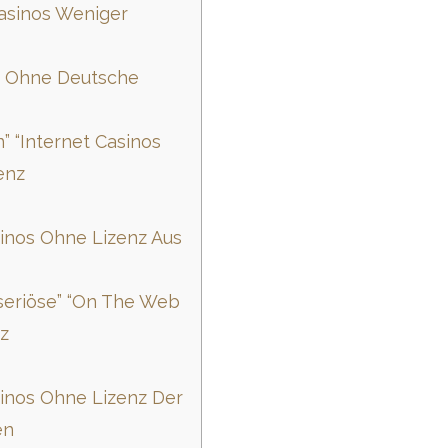
Casinos Weniger
s Ohne Deutsche
 “Internet Casinos
enz
sinos Ohne Lizenz Aus
seriöse” “On The Web
nz
sinos Ohne Lizenz Der
en