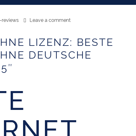
i-reviews
Leave a comment
HNE LIZENZ: BESTE
OHNE DEUTSCHE
25″
TE
ERNET