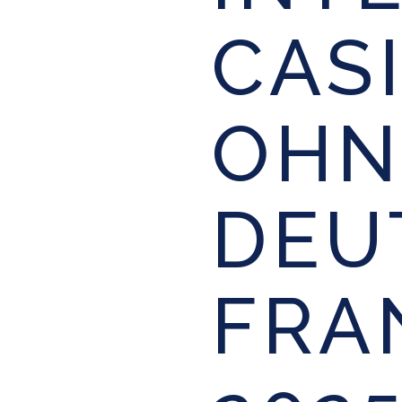
CAS
OHN
DEU
FRA