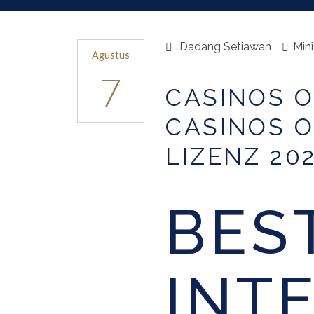
Dadang Setiawan
Min
Agustus
7
CASINOS O
CASINOS 
LIZENZ 20
BES
INT