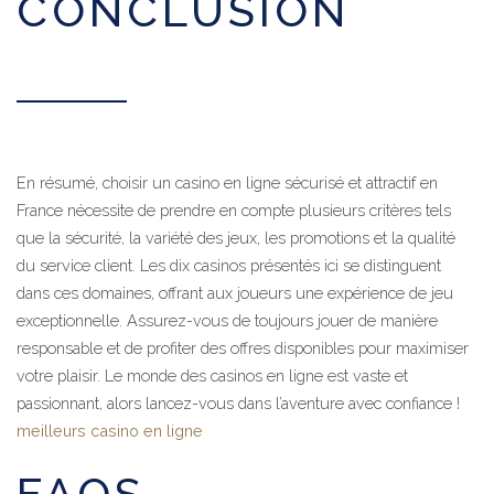
CONCLUSION
En résumé, choisir un casino en ligne sécurisé et attractif en
France nécessite de prendre en compte plusieurs critères tels
que la sécurité, la variété des jeux, les promotions et la qualité
du service client. Les dix casinos présentés ici se distinguent
dans ces domaines, offrant aux joueurs une expérience de jeu
exceptionnelle. Assurez-vous de toujours jouer de manière
responsable et de profiter des offres disponibles pour maximiser
votre plaisir. Le monde des casinos en ligne est vaste et
passionnant, alors lancez-vous dans l’aventure avec confiance !
meilleurs casino en ligne
FAQS