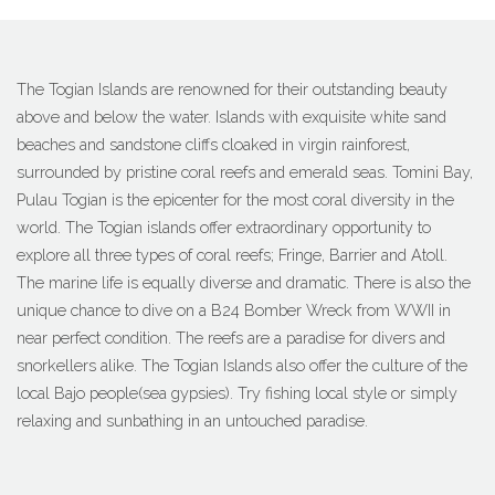
The Togian Islands are renowned for their outstanding beauty
above and below the water. Islands with exquisite white sand
beaches and sandstone cliffs cloaked in virgin rainforest,
surrounded by pristine coral reefs and emerald seas. Tomini Bay,
Pulau Togian is the epicenter for the most coral diversity in the
world. The Togian islands offer extraordinary opportunity to
explore all three types of coral reefs; Fringe, Barrier and Atoll.
The marine life is equally diverse and dramatic. There is also the
unique chance to dive on a B24 Bomber Wreck from WWII in
near perfect condition. The reefs are a paradise for divers and
snorkellers alike. The Togian Islands also offer the culture of the
local Bajo people(sea gypsies). Try fishing local style or simply
relaxing and sunbathing in an untouched paradise.