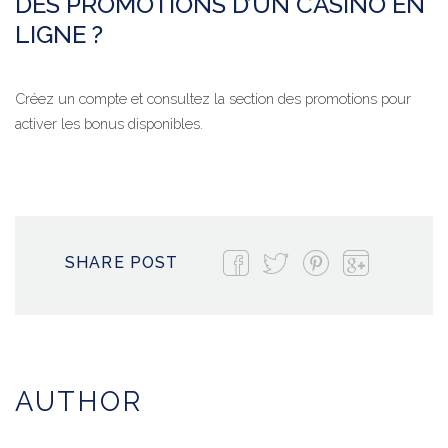
DES PROMOTIONS D’UN CASINO EN
LIGNE ?
Créez un compte et consultez la section des promotions pour
activer les bonus disponibles.
SHARE POST
AUTHOR