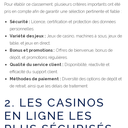
Pour établir ce classement, plusieurs critères importants ont été
pris en compte afin de garantir une sélection pertinente et fiable :
Sécurité :
Licence, certification et protection des données
personnelles.
Variété des jeux :
Jeux de casino, machines à sous, jeux de
table, et jeux en direct.
Bonus et promotions :
Offres de bienvenue, bonus de
dépôt, et promotions régulières.
Qualité du service client :
Disponibilité, réactivité et
efficacité du support client.
Méthodes de paiement :
Diversité des options de dépôt et
de retrait, ainsi que les délais de traitement.
2. LES CASINOS
EN LIGNE LES