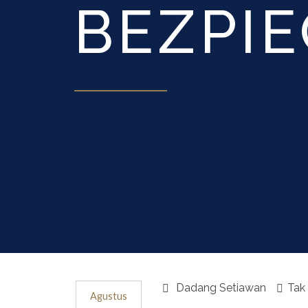
BEZPI
Dadang Setiawan
Tak
Agustus