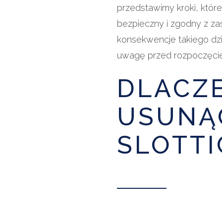
przedstawimy kroki, któ
bezpieczny i zgodny z zas
konsekwencje takiego dzia
uwagę przed rozpoczęci
DLACZ
USUNĄ
SLOTTI