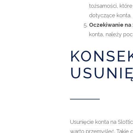
tożsamości, któr
dotyczące konta.
Oczekiwanie na
konta, należy poc
KONSE
USUNIĘ
Usunięcie konta na Slott
warto przemyśleć. Takie d