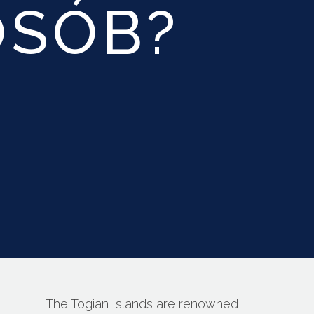
OSÓB?
The Togian Islands are renowned