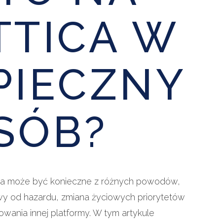
TTICA W
PIECZNY
SÓB?
tica może być konieczne z różnych powodów,
rwy od hazardu, zmiana życiowych priorytetów
owania innej platformy. W tym artykule