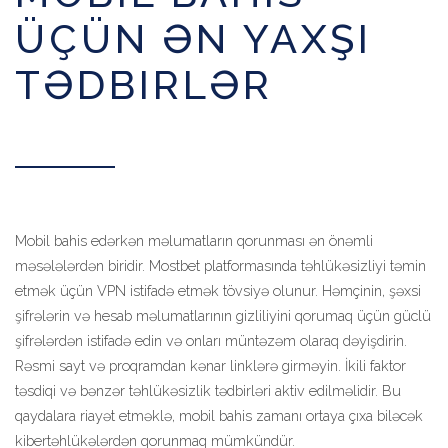
ÜÇÜN ƏN YAXŞI
TƏDBIRLƏR
Mobil bahis edərkən məlumatların qorunması ən önəmli
məsələlərdən biridir. Mostbet platformasında təhlükəsizliyi təmin
etmək üçün VPN istifadə etmək tövsiyə olunur. Həmçinin, şəxsi
şifrələrin və hesab məlumatlarının gizliliyini qorumaq üçün güclü
şifrələrdən istifadə edin və onları müntəzəm olaraq dəyişdirin.
Rəsmi sayt və proqramdan kənar linklərə girməyin. İkili faktor
təsdiqi və bənzər təhlükəsizlik tədbirləri aktiv edilməlidir. Bu
qaydalara riayət etməklə, mobil bahis zamanı ortaya çıxa biləcək
kibertəhlükələrdən qorunmaq mümkündür.