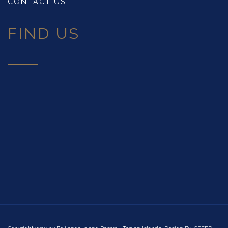
CONTACT US
FIND US