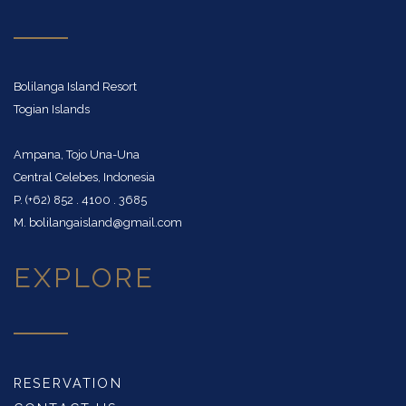
Bolilanga Island Resort
Togian Islands
Ampana, Tojo Una-Una
Central Celebes, Indonesia
P. (+62) 852 . 4100 . 3685
M. bolilangaisland@gmail.com
EXPLORE
RESERVATION