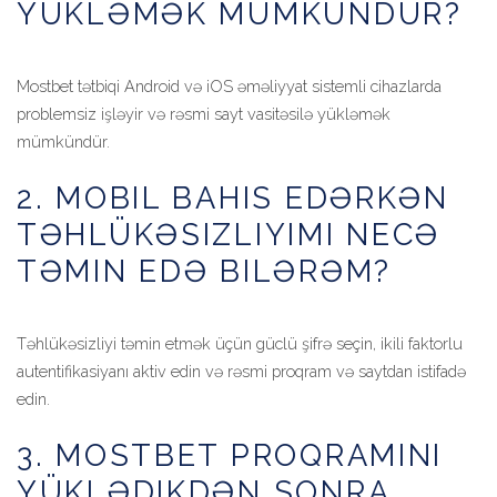
YÜKLƏMƏK MÜMKÜNDÜR?
Mostbet tətbiqi Android və iOS əməliyyat sistemli cihazlarda
problemsiz işləyir və rəsmi sayt vasitəsilə yükləmək
mümkündür.
2. MOBIL BAHIS EDƏRKƏN
TƏHLÜKƏSIZLIYIMI NECƏ
TƏMIN EDƏ BILƏRƏM?
Təhlükəsizliyi təmin etmək üçün güclü şifrə seçin, ikili faktorlu
autentifikasiyanı aktiv edin və rəsmi proqram və saytdan istifadə
edin.
3. MOSTBET PROQRAMINI
YÜKLƏDIKDƏN SONRA