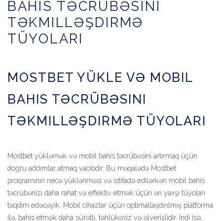
BAHIS TƏCRÜBƏSINI
TƏKMILLƏŞDIRMƏ
TÜYOLARI
MOSTBET YÜKLE VƏ MOBIL
BAHIS TƏCRÜBƏSINI
TƏKMILLƏŞDIRMƏ TÜYOLARI
Mostbet yükləmək və mobil bahis təcrübəsini artırmaq üçün
doğru addımlar atmaq vacibdir. Bu məqalədə Mostbet
proqramının necə yüklənməsi və istifadə edilərkən mobil bahis
təcrübənizi daha rahat və effektiv etmək üçün ən yaxşı tüyoları
təqdim edəcəyik. Mobil cihazlar üçün optimallaşdırılmış platforma
ilə, bahis etmək daha sürətli, təhlükəsiz və əlverişlidir. İndi isə,