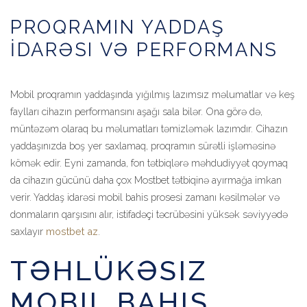
PROQRAMIN YADDAŞ
İDARƏSI VƏ PERFORMANS
Mobil proqramın yaddaşında yığılmış lazımsız məlumatlar və keş
faylları cihazın performansını aşağı sala bilər. Ona görə də,
müntəzəm olaraq bu məlumatları təmizləmək lazımdır. Cihazın
yaddaşınızda boş yer saxlamaq, proqramın sürətli işləməsinə
kömək edir. Eyni zamanda, fon tətbiqlərə məhdudiyyət qoymaq
da cihazın gücünü daha çox Mostbet tətbiqinə ayırmağa imkan
verir. Yaddaş idarəsi mobil bahis prosesi zamanı kəsilmələr və
donmaların qarşısını alır, istifadəçi təcrübəsini yüksək səviyyədə
saxlayır
mostbet az
.
TƏHLÜKƏSIZ
MOBIL BAHIS