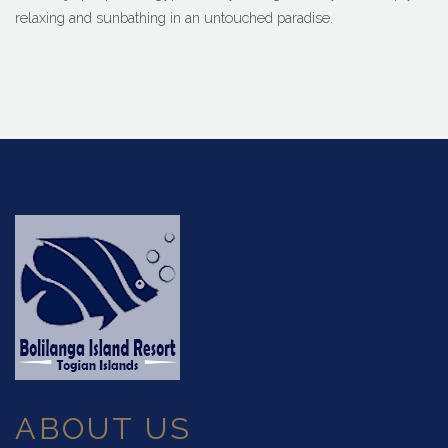
relaxing and sunbathing in an untouched paradise.
ABOUT US