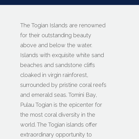
The Togian Islands are renowned
for their outstanding beauty
above and below the water.
Islands with exquisite white sand
beaches and sandstone cliffs
cloaked in virgin rainforest,
surrounded by pristine coral reefs
and emerald seas. Tomini Bay,
Pulau Togian is the epicenter for
the most coral diversity in the
world. The Togian islands offer
extraordinary opportunity to