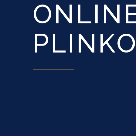
ONLIN
PLINK