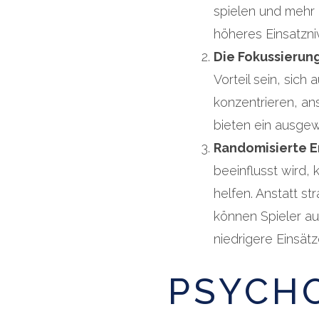
spielen und mehr
höheres Einsatzni
Die Fokussierun
Vorteil sein, sich 
konzentrieren, an
bieten ein ausgew
Randomisierte 
beeinflusst wird, 
helfen. Anstatt s
können Spieler au
niedrigere Einsätz
PSYCH