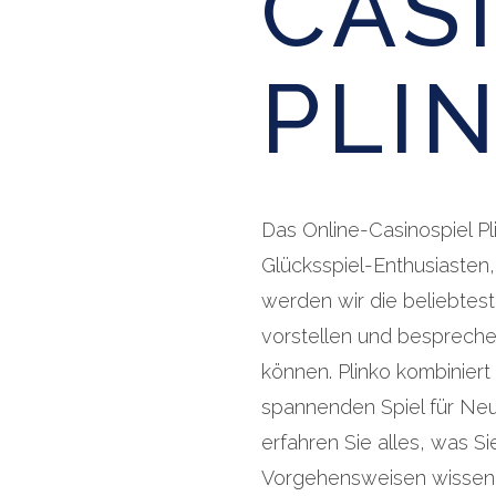
CAS
PLI
Das Online-Casinospiel Pl
Glücksspiel-Enthusiasten,
werden wir die beliebtest
vorstellen und bespreche
können. Plinko kombiniert
spannenden Spiel für Neu
erfahren Sie alles, was S
Vorgehensweisen wissen m