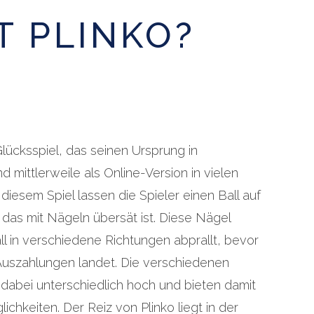
T PLINKO?
 Glücksspiel, das seinen Ursprung in
mittlerweile als Online-Version in vielen
 diesem Spiel lassen die Spieler einen Ball auf
n, das mit Nägeln übersät ist. Diese Nägel
ll in verschiedene Richtungen abprallt, bevor
 Auszahlungen landet. Die verschiedenen
dabei unterschiedlich hoch und bieten damit
hkeiten. Der Reiz von Plinko liegt in der