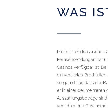
WAS IS
Plinko ist ein klassisches
Fernsehsendungen hat und 
Casinos verfügbar ist. Bei
ein vertikales Brett falle
sorgen dafür, dass der Ba
er in einer der mehreren
Auszahlungsbeträge sind 
verschiedene Gewinnmöglic