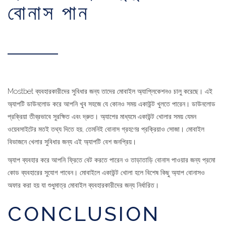
বোনাস পান
Mostbet ব্যবহারকারীদের সুবিধার জন্য তাদের মোবাইল অ্যাপ্লিকেশনও চালু করেছে। এই
অ্যাপটি ডাউনলোড করে আপনি খুব সহজে যে কোনও সময় একাউন্ট খুলতে পারেন। ডাউনলোড
প্রক্রিয়া তীব্রভাবে সুরক্ষিত এবং দ্রুত। অ্যাপের মাধ্যমে একাউন্ট খোলার সময় যেমন
ওয়েবসাইটের মতই তথ্য দিতে হয়, তেমনিই বোনাস গ্রহণের প্রক্রিয়াও সোজা। মোবাইল
বিভাজনে খেলার সুবিধার জন্য এই অ্যাপটি বেশ জনপ্রিয়।
অ্যাপ ব্যবহার করে আপনি ফ্রিতে বেট করতে পারেন ও তাড়াতাড়ি বোনাস পাওয়ার জন্য প্রমো
কোড ব্যবহারের সুযোগ পাবেন। মোবাইলে একাউন্ট খোলা হলে বিশেষ কিছু অ্যাপ বোনাসও
অফার করা হয় যা শুধুমাত্র মোবাইল ব্যবহারকারীদের জন্য নির্ধারিত।
CONCLUSION