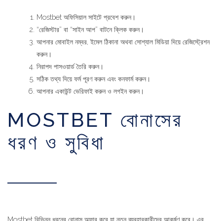
Mostbet অফিসিয়াল সাইটে প্রবেশ করুন।
“রেজিস্টার” বা “সাইন আপ” বাটনে ক্লিক করুন।
আপনার মোবাইল নম্বর, ইমেল ঠিকানা অথবা সোশ্যাল মিডিয়া দিয়ে রেজিস্ট্রেশন
করুন।
নিরাপদ পাসওয়ার্ড তৈরি করুন।
সঠিক তথ্য দিয়ে ফর্ম পূরণ করুন এবং কনফার্ম করুন।
আপনার একাউন্ট ভেরিফাই করুন ও লগইন করুন।
MOSTBET বোনাসের
ধরণ ও সুবিধা
Mostbet বিভিন্ন ধরনের বোনাস অফার করে যা নতুন ব্যবহারকারীদের আকর্ষণ করে। এর