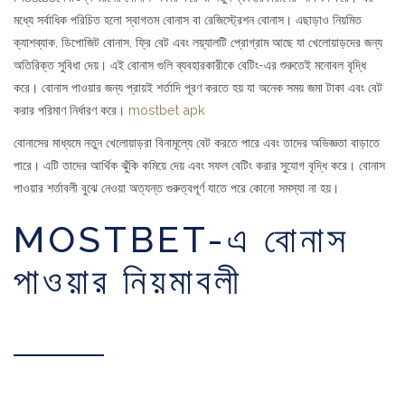
মধ্যে সর্বাধিক পরিচিত হলো স্বাগতম বোনাস বা রেজিস্ট্রেশন বোনাস। এছাড়াও নিয়মিত
ক্যাশব্যাক, ডিপোজিট বোনাস, ফ্রি বেট এবং লয়্যালটি প্রোগ্রাম আছে যা খেলোয়াড়দের জন্য
অতিরিক্ত সুবিধা দেয়। এই বোনাস গুলি ব্যবহারকারীকে বেটিং-এর শুরুতেই মনোবল বৃদ্ধি
করে। বোনাস পাওয়ার জন্য প্রায়ই শর্তাদি পূরণ করতে হয় যা অনেক সময় জমা টাকা এবং বেট
করার পরিমাণ নির্ধারণ করে।
mostbet apk
বোনাসের মাধ্যমে নতুন খেলোয়াড়রা বিনামূল্যে বেট করতে পারে এবং তাদের অভিজ্ঞতা বাড়াতে
পারে। এটি তাদের আর্থিক ঝুঁকি কমিয়ে দেয় এবং সফল বেটিং করার সুযোগ বৃদ্ধি করে। বোনাস
পাওয়ার শর্তাবলী বুঝে নেওয়া অত্যন্ত গুরুত্বপূর্ণ যাতে পরে কোনো সমস্যা না হয়।
MOSTBET-এ বোনাস
পাওয়ার নিয়মাবলী