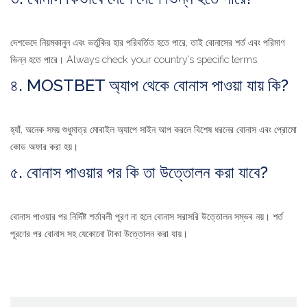
দেশভেদে নিয়মকানুন এবং ভর্তুকির হার পরিবর্তিত হতে পারে, তাই বোনাসের শর্ত এবং পরিমাণ
ভিন্ন হতে পারে। Always check your country’s specific terms.
৪. MOSTBET অ্যাপ থেকে বোনাস পাওয়া যায় কি?
হ্যাঁ, অনেক সময় শুধুমাত্র মোবাইল অ্যাপে সাইন আপ করলে বিশেষ ধরনের বোনাস এবং প্রোমো
কোড অফার করা হয়।
৫. বোনাস পাওয়ার পর কি তা উত্তোলন করা যাবে?
বোনাস পাওয়ার পর নির্দিষ্ট শর্তাবলী পূরণ না হলে বোনাস সরাসরি উত্তোলন সম্ভব নয়। শর্ত
পূরণের পর বোনাস সহ যেকোনো টাকা উত্তোলন করা যায়।