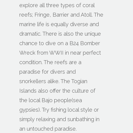
explore all three types of coral
reefs; Fringe, Barrier and Atoll. The
marine life is equally diverse and
dramatic. There is also the unique
chance to dive on a B24 Bomber
Wreck from WWII in near perfect
condition. The reefs are a
paradise for divers and
snorkellers alike. The Togian
Islands also offer the culture of
the local Bajo people(sea
gypsies). Try fishing local style or
simply relaxing and sunbathing in
an untouched paradise.