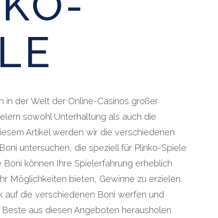
KO-S
E
ch in der Welt der Online-Casinos großer
ielern sowohl Unterhaltung als auch die
iesem Artikel werden wir die verschiedenen
oni untersuchen, die speziell für Plinko-Spiele
Boni können Ihre Spielerfahrung erheblich
r Möglichkeiten bieten, Gewinne zu erzielen.
ck auf die verschiedenen Boni werfen und
s Beste aus diesen Angeboten herausholen