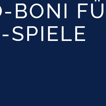
BONI FÜR
SPIELE