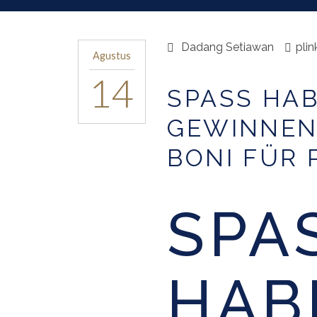
Dadang Setiawan
plin
Agustus
14
SPASS HAB
EWINNEN: 
ONI FÜR P
SPAS
ABE