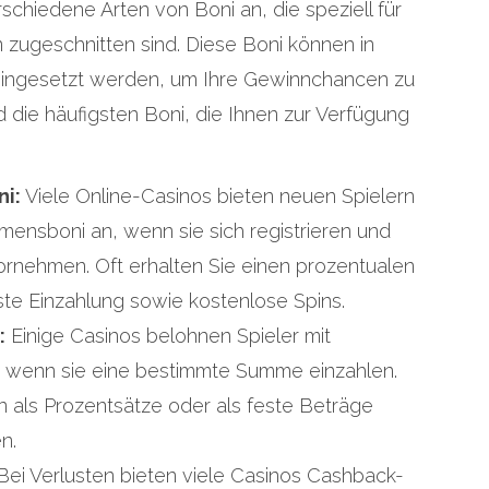
schiedene Arten von Boni an, die speziell für
n zugeschnitten sind. Diese Boni können in
 eingesetzt werden, um Ihre Gewinnchancen zu
 die häufigsten Boni, die Ihnen zur Verfügung
i:
Viele Online-Casinos bieten neuen Spielern
mmensboni an, wenn sie sich registrieren und
ornehmen. Oft erhalten Sie einen prozentualen
ste Einzahlung sowie kostenlose Spins.
:
Einige Casinos belohnen Spieler mit
, wenn sie eine bestimmte Summe einzahlen.
 als Prozentsätze oder als feste Beträge
n.
Bei Verlusten bieten viele Casinos Cashback-