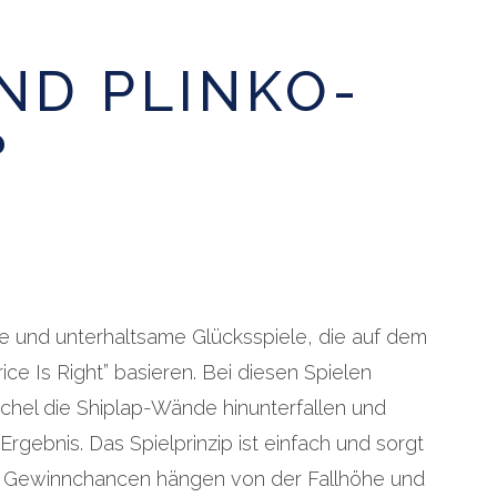
ND PLINKO-
?
he und unterhaltsame Glücksspiele, die auf dem
ice Is Right” basieren. Bei diesen Spielen
achel die Shiplap-Wände hinunterfallen und
rgebnis. Das Spielprinzip ist einfach und sorgt
e Gewinnchancen hängen von der Fallhöhe und