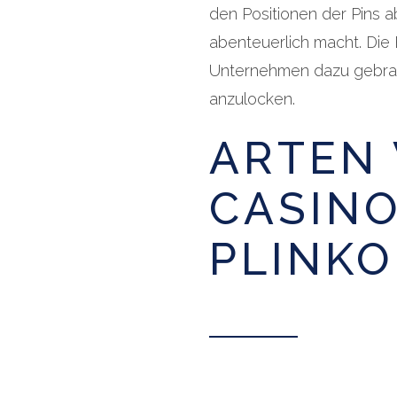
den Positionen der Pins 
abenteuerlich macht. Die 
Unternehmen dazu gebrach
anzulocken.
ARTEN 
CASINO
PLINKO