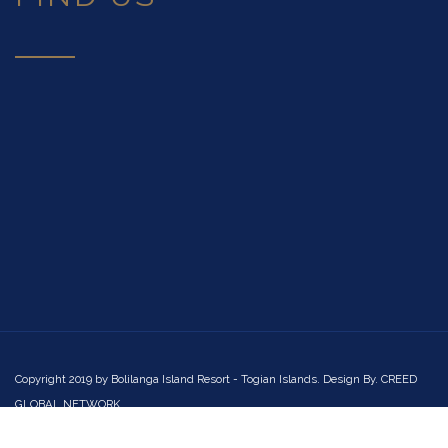
Copyright 2019 by
Bolilanga Island Resort - Togian Islands
. Design By. CREED
GLOBAL NETWORK