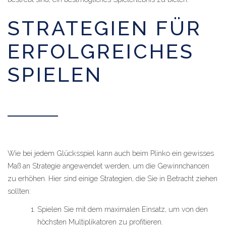
STRATEGIEN FÜR
ERFOLGREICHES
SPIELEN
Wie bei jedem Glücksspiel kann auch beim Plinko ein gewisses
Maß an Strategie angewendet werden, um die Gewinnchancen
zu erhöhen. Hier sind einige Strategien, die Sie in Betracht ziehen
sollten:
Spielen Sie mit dem maximalen Einsatz, um von den
höchsten Multiplikatoren zu profitieren.