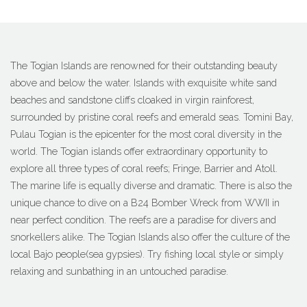
The Togian Islands are renowned for their outstanding beauty
above and below the water. Islands with exquisite white sand
beaches and sandstone cliffs cloaked in virgin rainforest,
surrounded by pristine coral reefs and emerald seas. Tomini Bay,
Pulau Togian is the epicenter for the most coral diversity in the
world. The Togian islands offer extraordinary opportunity to
explore all three types of coral reefs; Fringe, Barrier and Atoll.
The marine life is equally diverse and dramatic. There is also the
unique chance to dive on a B24 Bomber Wreck from WWII in
near perfect condition. The reefs are a paradise for divers and
snorkellers alike. The Togian Islands also offer the culture of the
local Bajo people(sea gypsies). Try fishing local style or simply
relaxing and sunbathing in an untouched paradise.