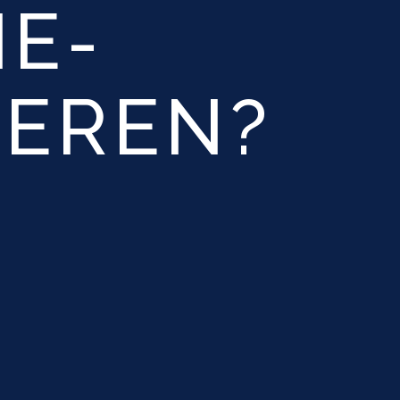
NE-
IEREN?