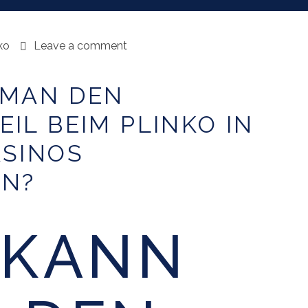
ko
Leave a comment
 MAN DEN
IL BEIM PLINKO IN
ASINOS
EN?
 KANN