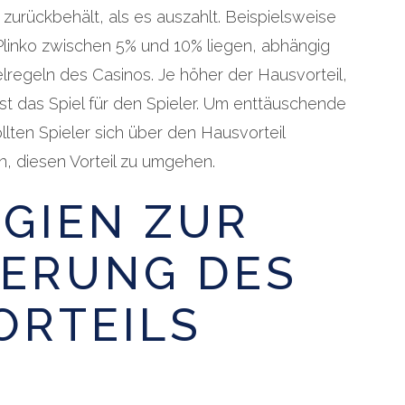
 zurückbehält, als es auszahlt. Beispielsweise
 Plinko zwischen 5% und 10% liegen, abhängig
lregeln des Casinos. Je höher der Hausvorteil,
ist das Spiel für den Spieler. Um enttäuschende
llten Spieler sich über den Hausvorteil
n, diesen Vorteil zu umgehen.
GIEN ZUR
IERUNG DES
ORTEILS