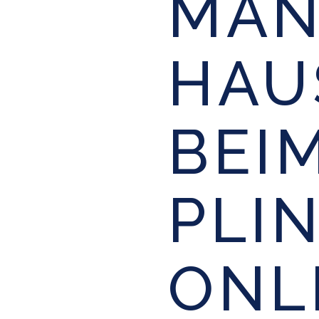
MAN
HAU
BEI
PLI
ONL