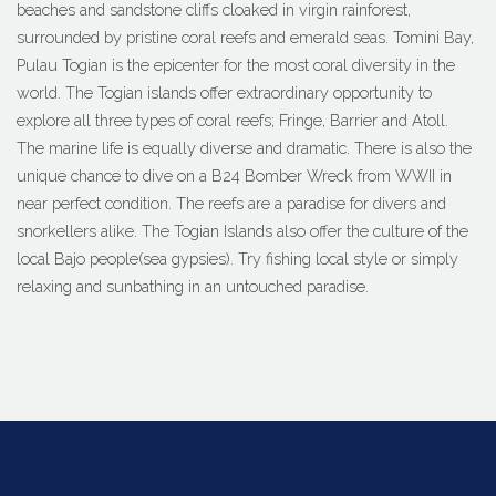
beaches and sandstone cliffs cloaked in virgin rainforest,
surrounded by pristine coral reefs and emerald seas. Tomini Bay,
Pulau Togian is the epicenter for the most coral diversity in the
world. The Togian islands offer extraordinary opportunity to
explore all three types of coral reefs; Fringe, Barrier and Atoll.
The marine life is equally diverse and dramatic. There is also the
unique chance to dive on a B24 Bomber Wreck from WWII in
near perfect condition. The reefs are a paradise for divers and
snorkellers alike. The Togian Islands also offer the culture of the
local Bajo people(sea gypsies). Try fishing local style or simply
relaxing and sunbathing in an untouched paradise.