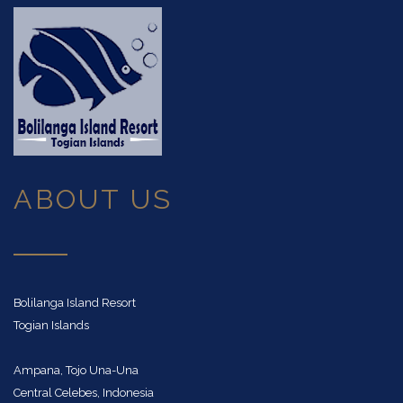
ABOUT US
Bolilanga Island Resort
Togian Islands
Ampana, Tojo Una-Una
Central Celebes, Indonesia