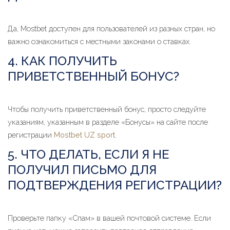
Да, Mostbet доступен для пользователей из разных стран, но
важно ознакомиться с местными законами о ставках.
4. КАК ПОЛУЧИТЬ
ПРИВЕТСТВЕННЫЙ БОНУС?
Чтобы получить приветственный бонус, просто следуйте
указаниям, указанным в разделе «Бонусы» на сайте после
регистрации
Mostbet UZ sport
.
5. ЧТО ДЕЛАТЬ, ЕСЛИ Я НЕ
ПОЛУЧИЛ ПИСЬМО ДЛЯ
ПОДТВЕРЖДЕНИЯ РЕГИСТРАЦИИ?
Проверьте папку «Спам» в вашей почтовой системе. Если