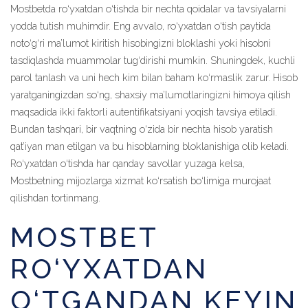
Mostbetda ro‘yxatdan o‘tishda bir nechta qoidalar va tavsiyalarni
yodda tutish muhimdir. Eng avvalo, ro‘yxatdan o‘tish paytida
noto‘g‘ri ma’lumot kiritish hisobingizni bloklashi yoki hisobni
tasdiqlashda muammolar tug‘dirishi mumkin. Shuningdek, kuchli
parol tanlash va uni hech kim bilan baham ko‘rmaslik zarur. Hisob
yaratganingizdan so‘ng, shaxsiy ma’lumotlaringizni himoya qilish
maqsadida ikki faktorli autentifikatsiyani yoqish tavsiya etiladi.
Bundan tashqari, bir vaqtning o‘zida bir nechta hisob yaratish
qat’iyan man etilgan va bu hisoblarning bloklanishiga olib keladi.
Ro‘yxatdan o‘tishda har qanday savollar yuzaga kelsa,
Mostbetning mijozlarga xizmat ko‘rsatish bo‘limiga murojaat
qilishdan tortinmang.
MOSTBET
RO‘YXATDAN
O‘TGANDAN KEYIN