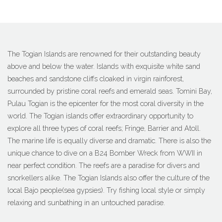
The Togian Islands are renowned for their outstanding beauty
above and below the water. Islands with exquisite white sand
beaches and sandstone cliffs cloaked in virgin rainforest,
surrounded by pristine coral reefs and emerald seas. Tomini Bay,
Pulau Togian is the epicenter for the most coral diversity in the
world. The Togian islands offer extraordinary opportunity to
explore all three types of coral reefs; Fringe, Barrier and Atoll.
The marine life is equally diverse and dramatic. There is also the
unique chance to dive on a B24 Bomber Wreck from WWII in
near perfect condition. The reefs are a paradise for divers and
snorkellers alike. The Togian Islands also offer the culture of the
local Bajo people(sea gypsies). Try fishing local style or simply
relaxing and sunbathing in an untouched paradise.