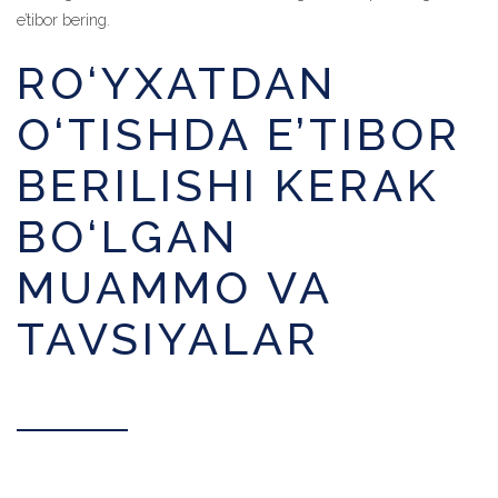
e’tibor bering.
RO‘YXATDAN
O‘TISHDA E’TIBOR
BERILISHI KERAK
BO‘LGAN
MUAMMO VA
TAVSIYALAR