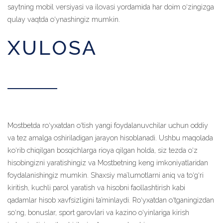
saytning mobil versiyasi va ilovasi yordamida har doim o‘zingizga
qulay vaqtda o‘ynashingiz mumkin.
XULOSA
Mostbetda ro‘yxatdan o‘tish yangi foydalanuvchilar uchun oddiy
va tez amalga oshiriladigan jarayon hisoblanadi. Ushbu maqolada
ko‘rib chiqilgan bosqichlarga rioya qilgan holda, siz tezda o‘z
hisobingizni yaratishingiz va Mostbetning keng imkoniyatlaridan
foydalanishingiz mumkin. Shaxsiy ma’lumotlarni aniq va to‘g‘ri
kiritish, kuchli parol yaratish va hisobni faollashtirish kabi
qadamlar hisob xavfsizligini ta’minlaydi. Ro‘yxatdan o‘tganingizdan
so‘ng, bonuslar, sport garovlari va kazino o‘yinlariga kirish