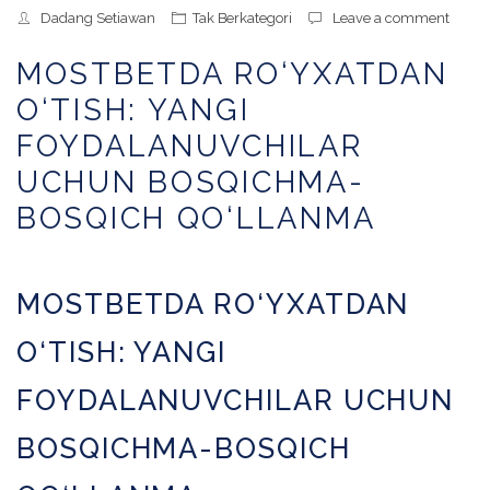
Dadang Setiawan
Tak Berkategori
Leave a comment
MOSTBETDA RO‘YXATDAN
O‘TISH: YANGI
FOYDALANUVCHILAR
UCHUN BOSQICHMA-
BOSQICH QO‘LLANMA
MOSTBETDA RO‘YXATDAN
O‘TISH: YANGI
FOYDALANUVCHILAR UCHUN
BOSQICHMA-BOSQICH