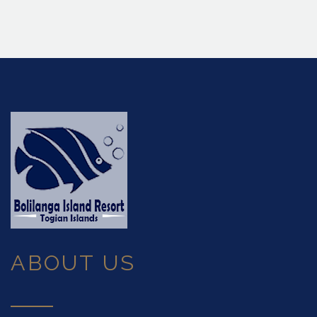
ABOUT US