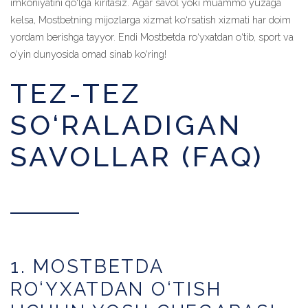
imkoniyatini qo‘lga kiritasiz. Agar savol yoki muammo yuzaga
kelsa, Mostbetning mijozlarga xizmat ko‘rsatish xizmati har doim
yordam berishga tayyor. Endi Mostbetda ro‘yxatdan o‘tib, sport va
o‘yin dunyosida omad sinab ko‘ring!
TEZ-TEZ
SO‘RALADIGAN
SAVOLLAR (FAQ)
1. MOSTBETDA
RO‘YXATDAN O‘TISH