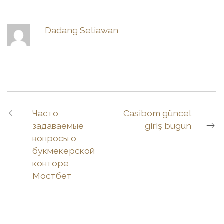
Dadang Setiawan
Часто
Casibom güncel
задаваемые
giriş bugün
вопросы о
букмекерской
конторе
Мостбет