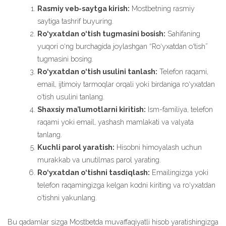
Rasmiy veb-saytga kirish:
Mostbetning rasmiy
saytiga tashrif buyuring.
Ro‘yxatdan o‘tish tugmasini bosish:
Sahifaning
yuqori o‘ng burchagida joylashgan “Ro‘yxatdan o‘tish”
tugmasini bosing.
Ro‘yxatdan o‘tish usulini tanlash:
Telefon raqami,
email, ijtimoiy tarmoqlar orqali yoki birdaniga ro‘yxatdan
o‘tish usulini tanlang.
Shaxsiy ma’lumotlarni kiritish:
Ism-familiya, telefon
raqami yoki email, yashash mamlakati va valyata
tanlang.
Kuchli parol yaratish:
Hisobni himoyalash uchun
murakkab va unutilmas parol yarating.
Ro‘yxatdan o‘tishni tasdiqlash:
Emailingizga yoki
telefon raqamingizga kelgan kodni kiriting va ro‘yxatdan
o‘tishni yakunlang.
Bu qadamlar sizga Mostbetda muvaffaqiyatli hisob yaratishingizga