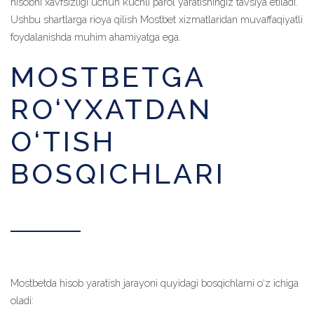
hisobni xavfsizligi uchun kuchli parol yaratishingiz tavsiya etiladi.
Ushbu shartlarga rioya qilish Mostbet xizmatlaridan muvaffaqiyatli
foydalanishda muhim ahamiyatga ega.
MOSTBETGA
RO‘YXATDAN
O‘TISH
BOSQICHLARI
Mostbetda hisob yaratish jarayoni quyidagi bosqichlarni o‘z ichiga
oladi: