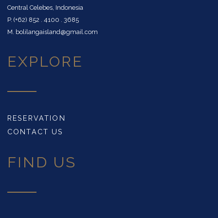
Central Celebes, Indonesia
P. (+62) 852 . 4100 . 3685
M. bolilangaisland@gmail.com
EXPLORE
RESERVATION
CONTACT US
FIND US