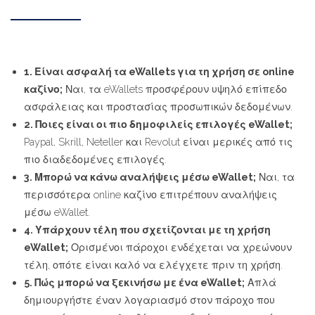
1. Είναι ασφαλή τα eWallets για τη χρήση σε online
καζίνο;
Ναι, τα eWallets προσφέρουν υψηλό επίπεδο
ασφάλειας και προστασίας προσωπικών δεδομένων.
2. Ποιες είναι οι πιο δημοφιλείς επιλογές eWallet;
Paypal, Skrill, Neteller και Revolut είναι μερικές από τις
πιο διαδεδομένες επιλογές.
3. Μπορώ να κάνω αναλήψεις μέσω eWallet;
Ναι, τα
περισσότερα online καζίνο επιτρέπουν αναλήψεις
μέσω eWallet.
4. Υπάρχουν τέλη που σχετίζονται με τη χρήση
eWallet;
Ορισμένοι πάροχοι ενδέχεται να χρεώνουν
τέλη, οπότε είναι καλό να ελέγχετε πριν τη χρήση.
5. Πώς μπορώ να ξεκινήσω με ένα eWallet;
Απλά
δημιουργήστε έναν λογαριασμό στον πάροχο που