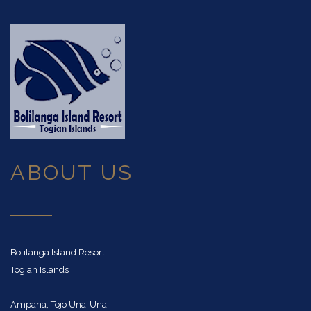
ABOUT US
Bolilanga Island Resort
Togian Islands
Ampana, Tojo Una-Una