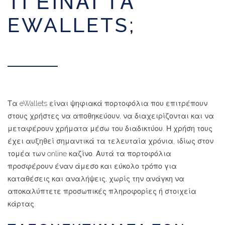
ΤΙ ΕΊΝΑΙ ΤΑ
EWALLETS;
Τα eWallets είναι ψηφιακά πορτοφόλια που επιτρέπουν
στους χρήστες να αποθηκεύουν, να διαχειρίζονται και να
μεταφέρουν χρήματα μέσω του διαδικτύου. Η χρήση τους
έχει αυξηθεί σημαντικά τα τελευταία χρόνια, ιδίως στον
τομέα των online καζίνο. Αυτά τα πορτοφόλια
προσφέρουν έναν άμεσο και εύκολο τρόπο για
καταθέσεις και αναλήψεις, χωρίς την ανάγκη να
αποκαλύπτετε προσωπικές πληροφορίες ή στοιχεία
κάρτας.