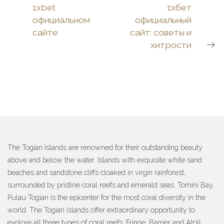
1xbet
1хбет
официальном
официальный
сайте
сайт: советы и
хитрости
The Togian Islands are renowned for their outstanding beauty
above and below the water. Islands with exquisite white sand
beaches and sandstone cliffs cloaked in virgin rainforest,
surrounded by pristine coral reefs and emerald seas. Tomini Bay,
Pulau Togian is the epicenter for the most coral diversity in the
world. The Togian islands offer extraordinary opportunity to
explore all three types of coral reefs; Fringe, Barrier and Atoll.