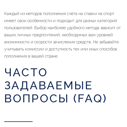
Каждый из методов пополнения счёта на ставки на спорт
имеет свои особенности и подходит для разных категорий
пользователей. Выбор наиболее удобного метода зависит от
ваших личных предпочтений, необходимых вам уровней
анонимности и скорости зачисления средств. Не забывайте
учитывать комиссии и доступность тех или иных способов
пополнения в вашей стране.
ЧАСТО
ЗАДАВАЕМЫЕ
ВОПРОСЫ (FAQ)