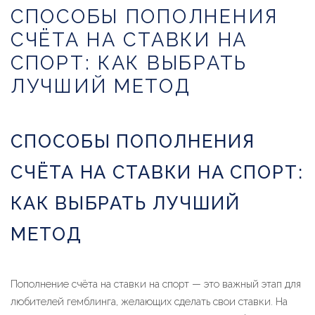
СПОСОБЫ ПОПОЛНЕНИЯ
СЧЁТА НА СТАВКИ НА
СПОРТ: КАК ВЫБРАТЬ
ЛУЧШИЙ МЕТОД
СПОСОБЫ ПОПОЛНЕНИЯ
СЧЁТА НА СТАВКИ НА СПОРТ:
КАК ВЫБРАТЬ ЛУЧШИЙ
МЕТОД
Пополнение счёта на ставки на спорт — это важный этап для
любителей гемблинга, желающих сделать свои ставки. На