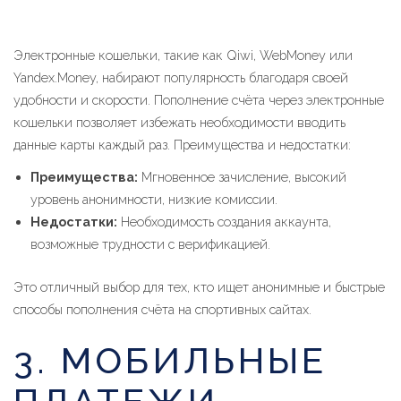
Электронные кошельки, такие как Qiwi, WebMoney или
Yandex.Money, набирают популярность благодаря своей
удобности и скорости. Пополнение счёта через электронные
кошельки позволяет избежать необходимости вводить
данные карты каждый раз. Преимущества и недостатки:
Преимущества:
Мгновенное зачисление, высокий
уровень анонимности, низкие комиссии.
Недостатки:
Необходимость создания аккаунта,
возможные трудности с верификацией.
Это отличный выбор для тех, кто ищет анонимные и быстрые
способы пополнения счёта на спортивных сайтах.
3. МОБИЛЬНЫЕ