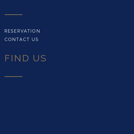
RESERVATION
CONTACT US
FIND US