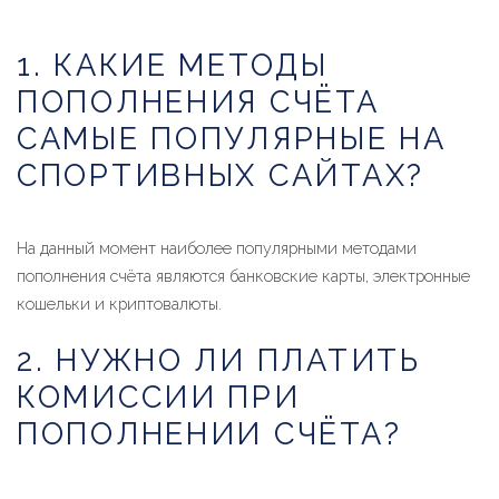
1. КАКИЕ МЕТОДЫ
ПОПОЛНЕНИЯ СЧЁТА
САМЫЕ ПОПУЛЯРНЫЕ НА
СПОРТИВНЫХ САЙТАХ?
На данный момент наиболее популярными методами
пополнения счёта являются банковские карты, электронные
кошельки и криптовалюты.
2. НУЖНО ЛИ ПЛАТИТЬ
КОМИССИИ ПРИ
ПОПОЛНЕНИИ СЧЁТА?