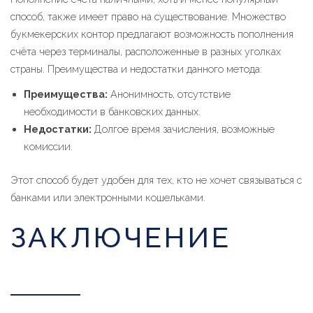
способ, также имеет право на существование. Множество
букмекерских контор предлагают возможность пополнения
счёта через терминалы, расположенные в разных уголках
страны. Преимущества и недостатки данного метода:
Преимущества:
Анонимность, отсутствие
необходимости в банковских данных.
Недостатки:
Долгое время зачисления, возможные
комиссии.
Этот способ будет удобен для тех, кто не хочет связываться с
банками или электронными кошельками.
ЗАКЛЮЧЕНИЕ