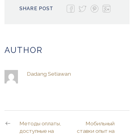
SHARE POST
AUTHOR
Dadang Setiawan
Методы оплаты,
Мобильный
доступные на
ставки опыт на