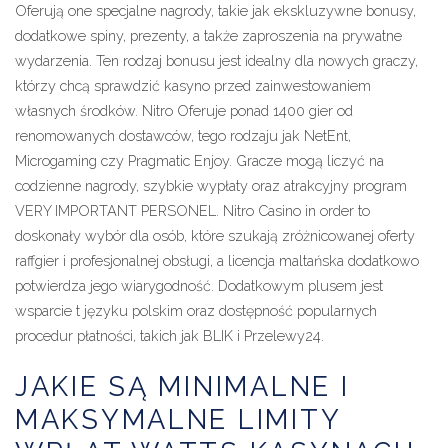
Oferują one specjalne nagrody, takie jak ekskluzywne bonusy,
dodatkowe spiny, prezenty, a także zaproszenia na prywatne
wydarzenia. Ten rodzaj bonusu jest idealny dla nowych graczy,
którzy chcą sprawdzić kasyno przed zainwestowaniem
własnych środków. Nitro Oferuje ponad 1400 gier od
renomowanych dostawców, tego rodzaju jak NetEnt,
Microgaming czy Pragmatic Enjoy. Gracze mogą liczyć na
codzienne nagrody, szybkie wypłaty oraz atrakcyjny program
VERY IMPORTANT PERSONEL. Nitro Casino in order to
doskonały wybór dla osób, które szukają zróżnicowanej oferty
raffgier i profesjonalnej obsługi, a licencja maltańska dodatkowo
potwierdza jego wiarygodność. Dodatkowym plusem jest
wsparcie t języku polskim oraz dostępność popularnych
procedur płatności, takich jak BLIK i Przelewy24.
JAKIE SĄ MINIMALNE I
MAKSYMALNE LIMITY