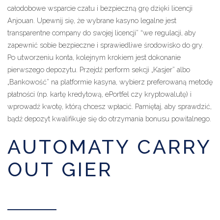
całodobowe wsparcie czatu i bezpieczną grę dzięki licencji
Anjouan. Upewnij się, że wybrane kasyno legalne jest
transparentne company do swojej licencji” “we regulacji, aby
zapewnić sobie bezpieczne i sprawiedliwe środowisko do gry.
Po utworzeniu konta, kolejnym krokiem jest dokonanie
pierwszego depozytu. Przejdź perform sekcji „Kasjer” albo
„Bankowość” na platformie kasyna, wybierz preferowaną metodę
płatności (np. kartę kredytową, ePortfel czy kryptowalutę) i
wprowadź kwotę, którą chcesz wpłacić. Pamiętaj, aby sprawdzić,
bądź depozyt kwalifikuje się do otrzymania bonusu powitalnego.
AUTOMATY CARRY
OUT GIER