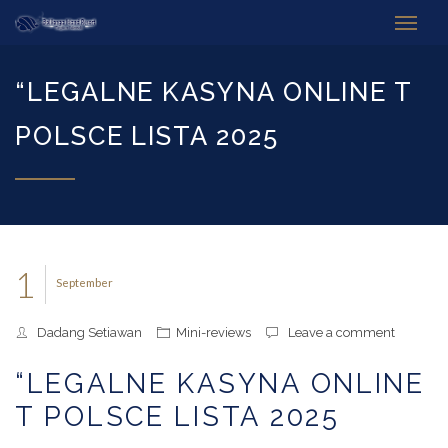
“LEGALNE KASYNA ONLINE T
POLSCE LISTA 2025
1
September
Dadang Setiawan
Mini-reviews
Leave a comment
“LEGALNE KASYNA ONLINE
T POLSCE LISTA 2025