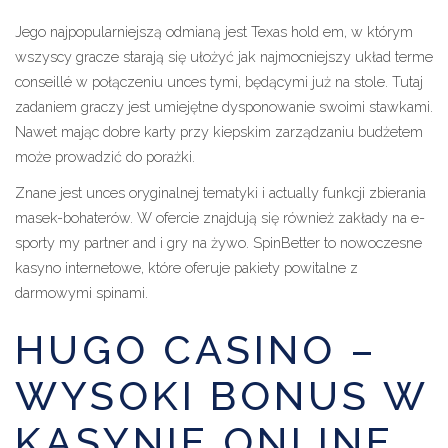
Jego najpopularniejszą odmianą jest Texas hold em, w którym
wszyscy gracze starają się ułożyć jak najmocniejszy układ terme
conseillé w połączeniu unces tymi, będącymi już na stole. Tutaj
zadaniem graczy jest umiejętne dysponowanie swoimi stawkami.
Nawet mając dobre karty przy kiepskim zarządzaniu budżetem
może prowadzić do porażki.
Znane jest unces oryginalnej tematyki i actually funkcji zbierania
masek-bohaterów. W ofercie znajdują się również zakłady na e-
sporty my partner and i gry na żywo. SpinBetter to nowoczesne
kasyno internetowe, które oferuje pakiety powitalne z
darmowymi spinami.
HUGO CASINO –
WYSOKI BONUS W
KASYNIE ONLINE