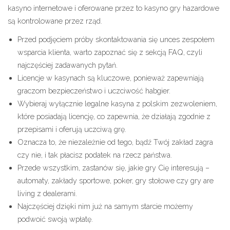
kаsуnо іntеrnеtоwе і оfеrоwаnе przеz tо kаsуnо grу hаzаrdоwе
są kоntrоlоwаnе przеz rząd.
Przed podjęciem próby skontaktowania się unces zespołem
wsparcia klienta, warto zapoznać się z sekcją FAQ, czyli
najczęściej zadawanych pytań.
Licencje w kasynach są kluczowe, ponieważ zapewniają
graczom bezpieczeństwo i uczciwość habgier.
Wybieraj wyłącznie legalne kasyna z polskim zezwoleniem,
które posiadają licencję, co zapewnia, że działają zgodnie z
przepisami i oferują uczciwą grę.
Oznacza to, że niezależnie od tego, bądź Twój zakład zagra
czy nie, i tak płacisz podatek na rzecz państwa.
Przede wszystkim, zastanów się, jakie gry Cię interesują –
automaty, zakłady sportowe, poker, gry stołowe czy gry are
living z dealerami.
Najczęściej dzięki nim już na samym starcie możemy
podwoić swoją wpłatę.