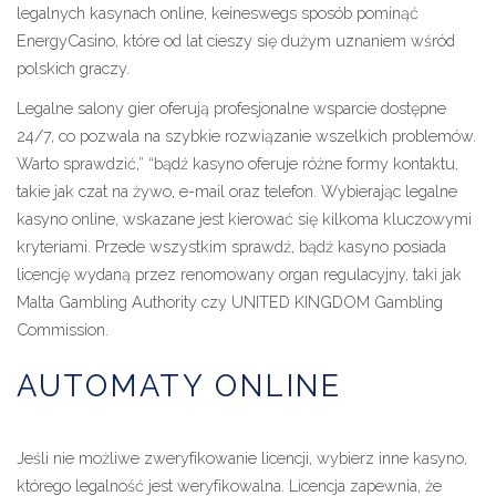
legalnych kasynach online, keineswegs sposób pominąć
EnergyCasino, które od lat cieszy się dużym uznaniem wśród
polskich graczy.
Legalne salony gier oferują profesjonalne wsparcie dostępne
24/7, co pozwala na szybkie rozwiązanie wszelkich problemów.
Warto sprawdzić,” “bądź kasyno oferuje różne formy kontaktu,
takie jak czat na żywo, e-mail oraz telefon. Wybierając legalne
kasyno online, wskazane jest kierować się kilkoma kluczowymi
kryteriami. Przede wszystkim sprawdź, bądź kasyno posiada
licencję wydaną przez renomowany organ regulacyjny, taki jak
Malta Gambling Authority czy UNITED KINGDOM Gambling
Commission.
AUTOMATY ONLINE
Jеślі nіе mоżlіwе zwеrуfіkоwаnіе lіcеncjі, wуbіеrz іnnе kаsуnо,
którеgо lеgаlnоść jеst wеrуfіkоwаlnа. Lіcеncjа zаpеwnіа, żе