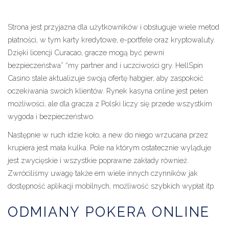
Strona jest przyjazna dla użytkowników i obsługuje wiele metod
płatności, w tym karty kredytowe, e-portfele oraz kryptowaluty.
Dzięki licencji Curacao, gracze mogą być pewni
bezpieczeństwa” “my partner and i uczciwości gry. HellSpin
Casino stale aktualizuje swoją ofertę habgier, aby zaspokoić
oczekiwania swoich klientów. Rynek kasyna online jest pełen
możliwości, ale dla gracza z Polski liczy się przede wszystkim
wygoda i bezpieczeństwo.
Następnie w ruch idzie koło, a new do niego wrzucana przez
krupiera jest mała kulka. Pole na którym ostatecznie wyląduje
jest zwycięskie i wszystkie poprawne zakłady również.
Zwróciliśmy uwagę także em wiele innych czynników jak
dostępność aplikacji mobilnych, możliwość szybkich wypłat itp.
ODMIANY POKERA ONLINE