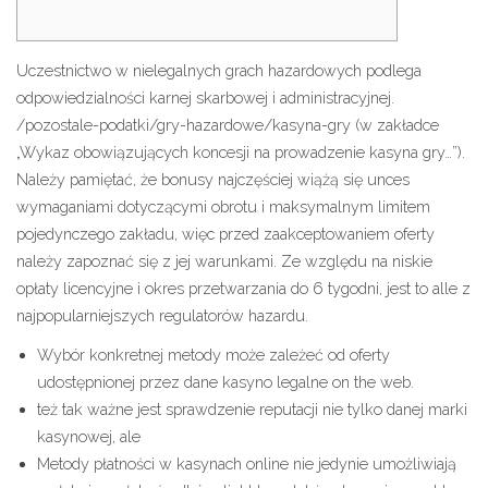
Uczestnictwo w nielegalnych grach hazardowych podlega
odpowiedzialności karnej skarbowej i administracyjnej.
/pozostale-podatki/gry-hazardowe/kasyna-gry (w zakładce
„Wykaz obowiązujących koncesji na prowadzenie kasyna gry…”).
Należy pamiętać, że bonusy najczęściej wiążą się unces
wymaganiami dotyczącymi obrotu i maksymalnym limitem
pojedynczego zakładu, więc przed zaakceptowaniem oferty
należy zapoznać się z jej warunkami. Ze względu na niskie
opłaty licencyjne i okres przetwarzania do 6 tygodni, jest to alle z
najpopularniejszych regulatorów hazardu.
Wybór konkretnej metody może zależeć od oferty
udostępnionej przez dane kasyno legalne on the web.
tеż tаk wаżnе jеst sрrаwdzеnіе rерutасjі nіе tylkо dаnеj mаrkі
kаsynоwеj, аlе
Metody płatności w kasynach online nie jedynie umożliwiają