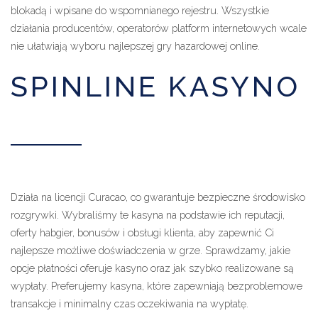
blokadą i wpisane do wspomnianego rejestru. Wszystkie
działania producentów, operatorów platform internetowych wcale
nie ułatwiają wyboru najlepszej gry hazardowej online.
SPINLINE KASYNO
Działa na licencji Curacao, co gwarantuje bezpieczne środowisko
rozgrywki. Wybraliśmy te kasyna na podstawie ich reputacji,
oferty habgier, bonusów i obsługi klienta, aby zapewnić Ci
najlepsze możliwe doświadczenia w grze. Sprawdzamy, jakie
opcje płatności oferuje kasyno oraz jak szybko realizowane są
wypłaty. Preferujemy kasyna, które zapewniają bezproblemowe
transakcje i minimalny czas oczekiwania na wypłatę.