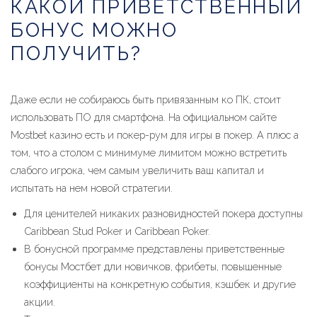
КАКОЙ ПРИВЕТСТВЕННЫЙ
БОНУС МОЖНО
ПОЛУЧИТЬ?
Даже если не собираюсь быть привязанным ко ПК, стоит
использовать ПО для смартфона. На официальном сайте
Mostbet казино есть и покер-рум для игры в покер. А плюс а
том, что а столом с минимуме лимитом можно встретить
слабого игрока, чем самым увеличить ваш капитал и
испытать на нем новой стратегии.
Для ценителей никаких разновидностей покера доступны
Caribbean Stud Poker и Caribbean Poker.
В бонусной программе представлены приветственные
бонусы Мостбет дли новичков, фрибеты, повышенные
коэффициенты на конкретную события, кэшбек и другие
акции.