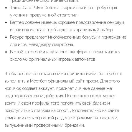
традиционные спортивные ставки.
Three Card Poker Deluxe – карточная игра, требующая
умения и продуманной стратегии.
Беттер должен имеешь хорошее представление семряуи
играх и командах, чтобы сделать правильный выбор.
Ресурс предлагает многочисленных бонусы и приложение
для игры менаджеру смартфона.
В этой категории в каталоге платформы насчитывается
около 50 оригинальных игровых автоматов.
Чтобы воспользоваться своими привилегиями, беттер быть
выполнить в Мостбет официальный сайт проем. Для этого
новичок создает аккаунт, поясняет личные данные же
подтверждает свои действия. После этого игрок может
войти и свой профиль, того пополнить свой баланс и
приступить ко ставкам на спорт. Дополнительно на сайте
компании есть огромной раздел с игровыми автоматами,
выпущенными проверенными брендами.