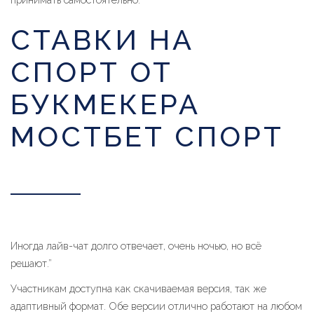
СТАВКИ НА
СПОРТ ОТ
БУКМЕКЕРА
МОСТБЕТ СПОРТ
Иногда лайв-чат долго отвечает, очень ночью, но всё
решают.”
Участникам доступна как скачиваемая версия, так же
адаптивный формат. Обе версии отлично работают на любом