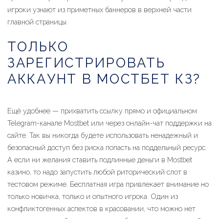
игроки узнают из приметных баннеров в верхней части
главной страницы.
ТОЛЬКО
ЗАРЕГИСТРИРОВАТЬ
АККАУНТ В МОСТБЕТ КЗ?
Ещё удобнее — прихватить ссылку прямо и официальном
Telegram-канале Mostbet или через онлайн-чат поддержки на
сайте. Так вы никогда будете использовать ненадежный и
безопасный доступ без риска попасть на поддельный ресурс.
А если ни желания ставить подлинные деньги в Mostbet
казино, то надо запустить любой риторический слот в
тестовом режиме. Бесплатная игра привлекает внимание но
только новичка, только и опытного игрока. Один из
конфликтогенных аспектов в красовании, что можно нет