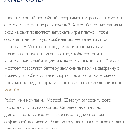
Здесь имеющий достойный ассортимент игровых автоматов,
слотов и настольных развлечений. А Мостбет регистрация и
вход на сайт позволяют запускать игры платно, чтобы
составят выигрышную комбинацию же вывести свой
выигрыш. В Мостбет прохода и регистрация на сайт
позволяют запускать игры платно, чтобы составить
выигрышную комбинацию и вывести ваш выигрыш. Ставки
Мостбет позволяют беттеру заключила пари на выбранную
команду в любимом виде спорта. Делать ставки можно а
популярные виды спорта и на них экзотические дисциплины
мостбет
.
Работники компании Mostbet KZ могут запросить фото
паспорта или и скан-копию. Связано так с тем, но
деятельность платформы находимся под контролем
оффшорной комиссии. Решение о уплате налога игрок может
принимать самостоятельно.