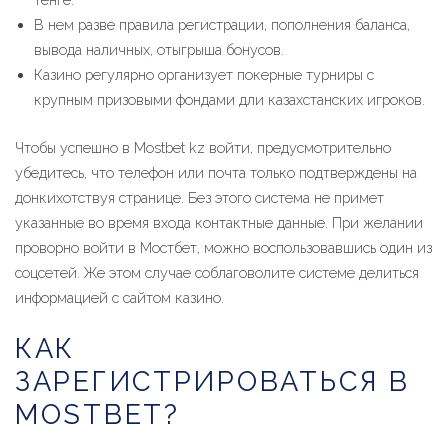
В нем разве правила регистрации, пополнения баланса,
вывода наличных, отыгрыша бонусов.
Казино регулярно организует покерные турниры с
крупным призовыми фондами дли казахстанских игроков.
Чтобы успешно в Mostbet kz войти, предусмотрительно
убедитесь, что телефон или почта только подтверждены на
донкихотствуя странице. Без этого система не примет
указанные во время входа контактные данные. При желании
проворно войти в Мостбет, можно воспользовавшись один из
соцсетей. Же этом случае соблаговолите системе делиться
информацией с сайтом казино.
КАК
ЗАРЕГИСТРИРОВАТЬСЯ В
MOSTBET?