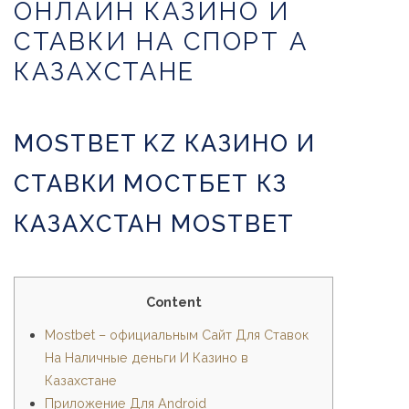
ОНЛАЙН КАЗИНО И
СТАВКИ НА СПОРТ А
КАЗАХСТАНЕ
MOSTBET KZ КАЗИНО И
СТАВКИ МОСТБЕТ КЗ
КАЗАХСТАН MOSTBET
Content
Mostbet – официальным Сайт Для Ставок
На Наличные деньги И Казино в
Казахстане
Приложение Для Android