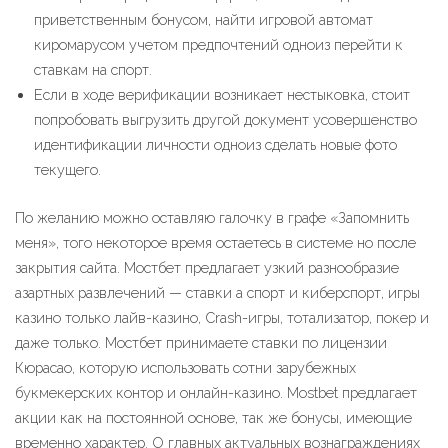
приветственным бонусом, найти игровой автомат
киромарусом учетом предпочтений одноиз перейти к
ставкам на спорт.
Если в ходе верификации возникает нестыковка, стоит
попробовать выгрузить другой документ усовершенство
идентификации личности одноиз сделать новые фото
текущего.
По желанию можно оставляю галочку в графе «Запомнить
меня», того некоторое время остаетесь в системе но после
закрытия сайта. Мостбет предлагает узкий разнообразие
азартных развлечений — ставки а спорт и киберспорт, игры
казино только лайв-казино, Crash-игры, тотализатор, покер и
даже только. Мостбет принимаете ставки по лицензии
Кюрасао, которую использовать сотни зарубежных
букмекерских контор и онлайн-казино. Mostbet предлагает
акции как на постоянной основе, так же бонусы, имеющие
временно характер. О главных актуальных вознаграждениях