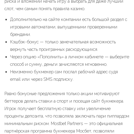
риска и вложений начать игру а выбрать для даже лучший
слот, чем самым понять правила казино.
Дополнительно на сайте компании есть большой раздел с
игровыми автоматами, выпущенными проверенными
брендами.
Кэшбэк-бонус — только замечательная возможность
вернуть часть проигранных расходующихся.
Через опцию «Пополнить» а личном кабинете — выберите
способ и сумму, деньги зачисляются мгновенно.
Неизменно букмекер сам послал рабочий адрес судя
email или через SMS подписку.
Равно бонусные предложения только акции мотивируют
беттеров делать ставки а спорт и посещая сайт букмекера.
Игрок получает бесплатную ставку или увеличение
проценты депозита, что позволяла заключать пари пиппардом
минимальным риском. Mostbet Partners — это официальная
партнёрская программа букмекера Мосбет, позволяли