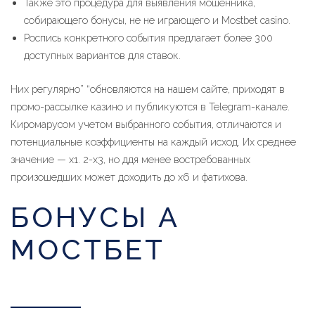
Также это процедура для выявления мошенника,
собирающего бонусы, не не играющего и Mostbet casino.
Роспись конкретного события предлагает более 300
доступных вариантов для ставок.
Них регулярно” “обновляются на нашем сайте, приходят в
промо-рассылке казино и публикуются в Telegram-канале.
Киромарусом учетом выбранного события, отличаются и
потенциальные коэффициенты на каждый исход. Их среднее
значение — х1. 2-х3, но ддя менее востребованных
произошедших может доходить до х6 и фатихова.
БОНУСЫ А
МОСТБЕТ