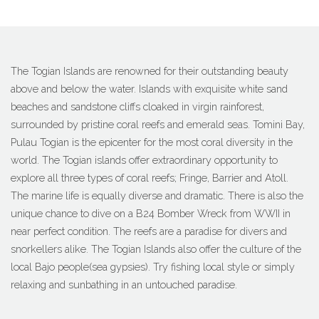
The Togian Islands are renowned for their outstanding beauty
above and below the water. Islands with exquisite white sand
beaches and sandstone cliffs cloaked in virgin rainforest,
surrounded by pristine coral reefs and emerald seas. Tomini Bay,
Pulau Togian is the epicenter for the most coral diversity in the
world. The Togian islands offer extraordinary opportunity to
explore all three types of coral reefs; Fringe, Barrier and Atoll.
The marine life is equally diverse and dramatic. There is also the
unique chance to dive on a B24 Bomber Wreck from WWII in
near perfect condition. The reefs are a paradise for divers and
snorkellers alike. The Togian Islands also offer the culture of the
local Bajo people(sea gypsies). Try fishing local style or simply
relaxing and sunbathing in an untouched paradise.