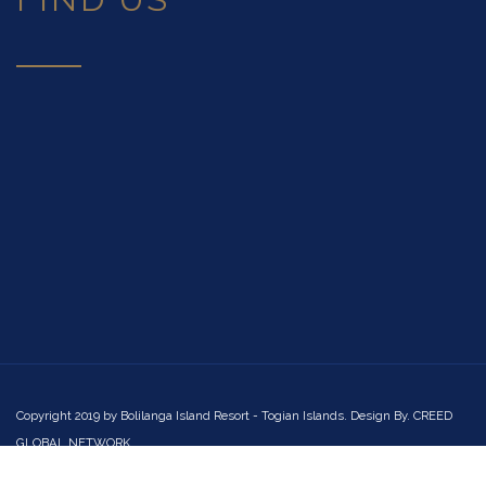
Copyright 2019 by
Bolilanga Island Resort - Togian Islands
. Design By. CREED
GLOBAL NETWORK