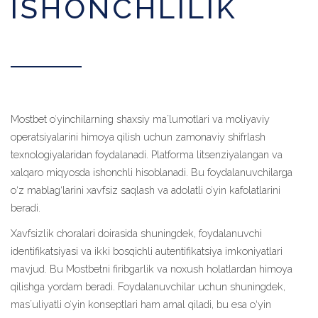
ISHONCHLILIK
Mostbet oʻyinchilarning shaxsiy maʼlumotlari va moliyaviy
operatsiyalarini himoya qilish uchun zamonaviy shifrlash
texnologiyalaridan foydalanadi. Platforma litsenziyalangan va
xalqaro miqyosda ishonchli hisoblanadi. Bu foydalanuvchilarga
o‘z mablag‘larini xavfsiz saqlash va adolatli oʻyin kafolatlarini
beradi.
Xavfsizlik choralari doirasida shuningdek, foydalanuvchi
identifikatsiyasi va ikki bosqichli autentifikatsiya imkoniyatlari
mavjud. Bu Mostbetni firibgarlik va noxush holatlardan himoya
qilishga yordam beradi. Foydalanuvchilar uchun shuningdek,
masʼuliyatli oʻyin konseptlari ham amal qiladi, bu esa o‘yin