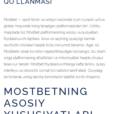
QOʻLLANMASI
Mostbet — sport tikish va onlayn kazinoda oʻyin oʻynash uchun
global miqyosda keng tarqalgan platformalardan biri. Ushbu
maqolada biz Mostbet platformasining asosiy xususiyatlari,
foydalanuvchi tajribasi, ilova va saytning qulayligi hamda
xavfsizlik choralari haqida toʻliq maʼlumot beramiz. Agar siz
Mostbetni sinab koʻrishni rejalashtirayotgan boʻlsangiz, bu sharh
sizga platformaning afzalliklari va imkoniyatlari haqida chuqur
tasavvur beradi. Mostbet foydalanuvchilarga katta tanlov, qulay
interfeys va ishonchli xizmat ko‘rsatishni taklif etadi. Quyidagi
bo‘limlarda uning barcha tomonlarini batafsil koʻrib chiqamiz.
MOSTBETNING
ASOSIY