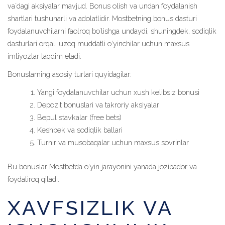
vaʼdagi aksiyalar mavjud. Bonus olish va undan foydalanish
shartlari tushunarli va adolatlidir. Mostbetning bonus dasturi
foydalanuvchilarni faolroq boʻlishga undaydi, shuningdek, sodiqlik
dasturlari orqali uzoq muddatli o‘yinchilar uchun maxsus
imtiyozlar taqdim etadi.
Bonuslarning asosiy turlari quyidagilar:
Yangi foydalanuvchilar uchun xush kelibsiz bonusi
Depozit bonuslari va takroriy aksiyalar
Bepul stavkalar (free bets)
Keshbek va sodiqlik ballari
Turnir va musobaqalar uchun maxsus sovrinlar
Bu bonuslar Mostbetda o‘yin jarayonini yanada jozibador va
foydaliroq qiladi.
XAVFSIZLIK VA