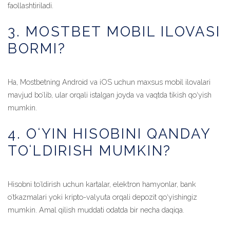
faollashtiriladi.
3. MOSTBET MOBIL ILOVASI
BORMI?
Ha, Mostbetning Android va iOS uchun maxsus mobil ilovalari
mavjud boʻlib, ular orqali istalgan joyda va vaqtda tikish qo‘yish
mumkin.
4. OʻYIN HISOBINI QANDAY
TOʻLDIRISH MUMKIN?
Hisobni toʻldirish uchun kartalar, elektron hamyonlar, bank
oʻtkazmalari yoki kripto-valyuta orqali depozit qo‘yishingiz
mumkin. Amal qilish muddati odatda bir necha daqiqa.