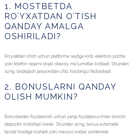
1. MOSTBETDA
ROʻYXATDAN OʻTISH
QANDAY AMALGA
OSHIRILADI?
Roʻyxatdan oʻtish uchun platforma saytiga kirib, elektron pochta
yoki telefon raqami orqali shaxsiy maʼlumotlar kiritiladi. Shundan
soʻng, tasdiqlash jarayonidan oʻtib, hisobingiz faollashadi.
2. BONUSLARNI QANDAY
OLISH MUMKIN?
Bonuslardan foydalanish uchun yangi foydalanuvchilar birinchi
depozitni kiritishlari kerak. Shundan soʻng, bonus avtomatik
tarzda hisobga tushadi yoki maxsus kodlar yordamida