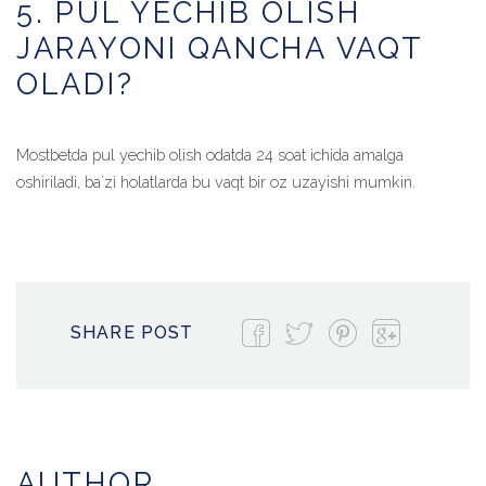
5. PUL YECHIB OLISH
JARAYONI QANCHA VAQT
OLADI?
Mostbetda pul yechib olish odatda 24 soat ichida amalga
oshiriladi, baʼzi holatlarda bu vaqt bir oz uzayishi mumkin.
SHARE POST
AUTHOR