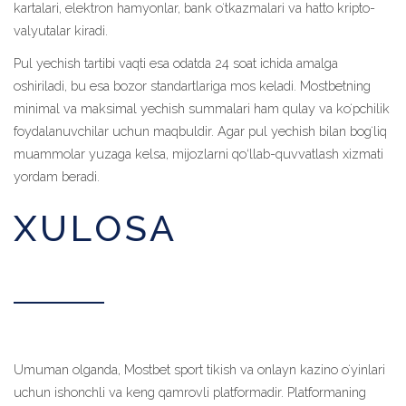
kartalari, elektron hamyonlar, bank oʻtkazmalari va hatto kripto-
valyutalar kiradi.
Pul yechish tartibi vaqti esa odatda 24 soat ichida amalga
oshiriladi, bu esa bozor standartlariga mos kеladi. Mostbetning
minimal va maksimal yechish summalari ham qulay va koʻpchilik
foydalanuvchilar uchun maqbuldir. Agar pul yechish bilan bogʻliq
muammolar yuzaga kelsa, mijozlarni qo‘llab-quvvatlash xizmati
yordam beradi.
XULOSA
Umuman olganda, Mostbet sport tikish va onlayn kazino oʻyinlari
uchun ishonchli va keng qamrovli platformadir. Platformaning