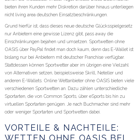
bieten ihren Kunden mehr Diskretion darüber hinaus unterliegen
nicht living area deutschen Einsatzbeschränkungen.
Grund hierfür ist, dass dieses neue deutsche Glücksspielgesetz
nur Anbietern eine gewisse Lizenz gibt, pass away die
Einschränkungen bejahen und umsetzen. Sportwetten ohne
OASIS über PayPal findet man doch kaum, denn das E-Wallet ist
bislang nur bei Anbietern mit deutscher Franchise verfügbar.
Stattdessen können Sportwetter aber im übrigen eine Vielzahl
von Alternativen setzen, beispielsweise Skrill, Neteller und
anderen E-Wallets. Online Wettanbieter ohne OASIS bieten viele
verschiedenen Sportwetten an. Dazu zählen unterschiedliche
Sportarten, die von Common Sports, über eSports bis hin zu
virtuellen Sportarten genügen. Je nach Buchmacher sind mehr
oder weniger Sportarten und Sportwetten dabei.
VORTEILE & NACHTEILE:
WETTEN OHNE OASIS BEI