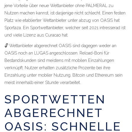
jene Vorteile über neue Wettanbieter ohne PALMERAL zu
Nutzen machen kannst, ist dasjenige nicht schlecht. Einen festen
Platz wie etablierter Wettanbieter unter abzug von OASIS hat
Sportaza. Ein Sportwettanbieter, welcher seit 2021 intresserad ist
und viele Lizenz aus Curacao hat.
🔓 Wettanbieter abgerechnet OASIS sind dagegen weder an
OASIS noch an LUGAS angeschlossen. Reload-Boni für
Bestandskunden sind meistens mit mobilen Einzahlungen
verknüpft. Nutzer erhalten zusätzliche Prozente bei ihre
Einzahlung unter mobiler Nutzung. Bitcoin und Ethereum sein
meist innerhalb einer Stunde verarbeitet.
SPORTWETTEN
ABGERECHNET
OASIS: SCHNELLE