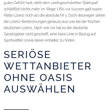
gutes Gefühl hast, steht dem uneingeschränkten Spielspaß
schließlich nichts mehr im Wege. ℹ️ Bis vor kurzem galt expire
Malta-Lizenz noch als die absolute Nr 1. Doch deswegen sehen
die Lizenz-Bestimmungen genauso aus wie bei der frischen
deutschen Lizenz. Nach wie vor hat es der deutsche
Gesetzgeber nicht geschafft, eine klare Linie in Bezug auf
Sportwetten sowie deren Anbieter zu finden.
SERIÖSE
WETTANBIETER
OHNE OASIS
AUSWÄHLEN