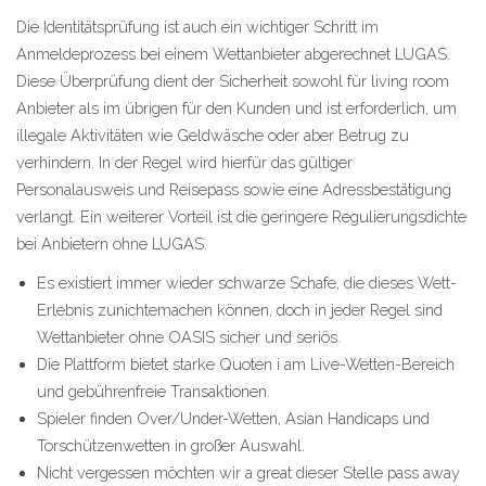
Die Identitätsprüfung ist auch ein wichtiger Schritt im
Anmeldeprozess bei einem Wettanbieter abgerechnet LUGAS.
Diese Überprüfung dient der Sicherheit sowohl für living room
Anbieter als im übrigen für den Kunden und ist erforderlich, um
illegale Aktivitäten wie Geldwäsche oder aber Betrug zu
verhindern. In der Regel wird hierfür das gültiger
Personalausweis und Reisepass sowie eine Adressbestätigung
verlangt. Ein weiterer Vorteil ist die geringere Regulierungsdichte
bei Anbietern ohne LUGAS.
Es existiert immer wieder schwarze Schafe, die dieses Wett-
Erlebnis zunichtemachen können, doch in jeder Regel sind
Wettanbieter ohne OASIS sicher und seriös.
Die Plattform bietet starke Quoten i am Live-Wetten-Bereich
und gebührenfreie Transaktionen.
Spieler finden Over/Under-Wetten, Asian Handicaps und
Torschützenwetten in großer Auswahl.
Nicht vergessen möchten wir a great dieser Stelle pass away