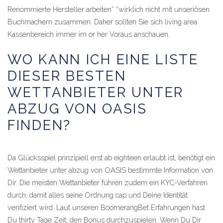
Renommierte Hersteller arbeiten” “wirklich nicht mit unseriösen
Buchmachern zusammen. Daher sollten Sie sich living area
Kassenbereich immer im or her Voraus anschauen.
WO KANN ICH EINE LISTE
DIESER BESTEN
WETTANBIETER UNTER
ABZUG VON OASIS
FINDEN?
Da Glücksspiel prinzipiell erst ab eighteen erlaubt ist, benötigt ein
Wettanbieter unter abzug von OASIS bestimmte Information von
Dir. Die meisten Wettanbieter führen zudem ein KYC-Verfahren
durch, damit alles seine Ordnung cap und Deine Identität
verifiziert wird. Laut unseren BoomerangBet Erfahrungen hast
Du thirty Tage Zeit, den Bonus durchzuspielen. Wenn Du Dir