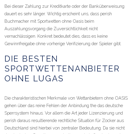
Bei dieser Zahlung zur Kreditkarte oder der Banküberweisung
dauert es sehr länger. Wichtig erscheint uns, dass perish
Buchmacher mit Sportwetten ohne Oasis beim
Auszahlungsvorgang die Zuversichtlichkeit nicht
vernachlässigen. Konkret bedeutet dies, dass es keine
Gewinnfreigabe ohne vorherige Verifizierung der Spieler gibt.
DIE BESTEN
SPORTWETTENANBIETER
OHNE LUGAS
Die charakteristischen Merkmale von Wettanbietern ohne OASIS
gehen über das reine Fehlen der Anbindung the das deutsche
Sperrsystem hinaus. Vor allem die Art jeder Lizenzierung und
perish daraus resultierende rechtliche Situation für Zocker aus
Deutschland sind hierbei von zentraler Bedeutung. Da sie nicht