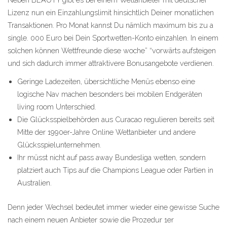
Lizenz nun ein Einzahlungslimit hinsichtlich Deiner monatlichen
Transaktionen. Pro Monat kannst Du nämlich maximum bis zu a
single. 000 Euro bei Dein Sportwetten-Konto einzahlen. In einem
solchen können Wettfreunde diese woche” “vorwärts aufsteigen
und sich dadurch immer attraktivere Bonusangebote verdienen.
Geringe Ladezeiten, übersichtliche Menüs ebenso eine
logische Nav machen besonders bei mobilen Endgeräten
living room Unterschied.
Die Glücksspielbehörden aus Curacao regulieren bereits seit
Mitte der 1990er-Jahre Online Wettanbieter und andere
Glücksspielunternehmen.
Ihr müsst nicht auf pass away Bundesliga wetten, sondern
platziert auch Tips auf die Champions League oder Partien in
Australien.
Denn jeder Wechsel bedeutet immer wieder eine gewisse Suche
nach einem neuen Anbieter sowie die Prozedur 1er