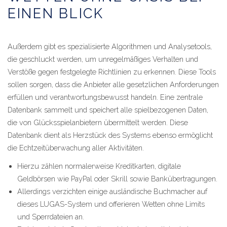
EINEN BLICK
Außerdem gibt es spezialisierte Algorithmen und Analysetools,
die geschluckt werden, um unregelmäßiges Verhalten und
Verstöße gegen festgelegte Richtlinien zu erkennen. Diese Tools
sollen sorgen, dass die Anbieter alle gesetzlichen Anforderungen
erfüllen und verantwortungsbewusst handeln. Eine zentrale
Datenbank sammelt und speichert alle spielbezogenen Daten,
die von Glücksspielanbietern übermittelt werden. Diese
Datenbank dient als Herzstück des Systems ebenso ermöglicht
die Echtzeitüberwachung aller Aktivitäten.
Hierzu zählen normalerweise Kreditkarten, digitale
Geldbörsen wie PayPal oder Skrill sowie Bankübertragungen.
Allerdings verzichten einige ausländische Buchmacher auf
dieses LUGAS-System und offerieren Wetten ohne Limits
und Sperrdateien an.