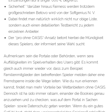
Einzahlungen auf a single. 000 € begrenzt.
Sicherheit” “darüber hinaus Fairness werden trotzdem
großgeschrieben Betovo wird von der Softgenius N. V.
Dabei findet man natürlich wirklich nicht nur obige Liste,
sondern auch einen detaillierten Testbericht zu jedem
einzelnen Anbieter.
Der “pro ohne OASIS”-Ansatz betont hierbei die Mündigkeit
dieses Spielers, der informiert seine Wahl sucht.
Aufmerksam sein die Portale oder Behörden, wenn sera
Auffälligkeiten im Spielverhalten des Users gibt. Es kommt
gleich auch immer wieder vor, dass zum Beispiel
Familienmitglieder den betreffenden Spieler melden daher eine
Fremdsperre inside die Wege leiten. Wie du nun erkennen
kannst, findet man mehr Vorteile bei Wettanbietern ohne OASIS.
Dennoch ist ha sido immer ratsam, einander die Bookies genau
anzusehen und zu checken, was auf dem Portal in Sachen
Spieler- sowie Datenschutz getan werden. Wenn du ein gutes