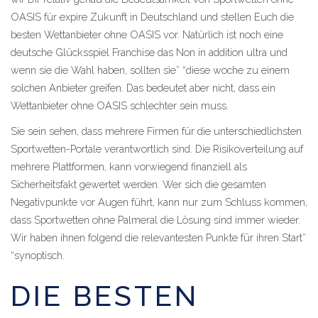
OASIS für expire Zukunft in Deutschland und stellen Euch die
besten Wettanbieter ohne OASIS vor. Natürlich ist noch eine
deutsche Glücksspiel Franchise das Non in addition ultra und
wenn sie die Wahl haben, sollten sie” “diese woche zu einem
solchen Anbieter greifen. Das bedeutet aber nicht, dass ein
Wettanbieter ohne OASIS schlechter sein muss.
Sie sein sehen, dass mehrere Firmen für die unterschiedlichsten
Sportwetten-Portale verantwortlich sind. Die Risikoverteilung auf
mehrere Plattformen, kann vorwiegend finanziell als
Sicherheitsfakt gewertet werden. Wer sich die gesamten
Negativpunkte vor Augen führt, kann nur zum Schluss kommen,
dass Sportwetten ohne Palmeral die Lösung sind immer wieder.
Wir haben ihnen folgend die relevantesten Punkte für ihren Start”
“synoptisch.
DIE BESTEN