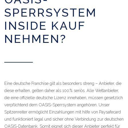
SPERRSYSTEM
INSIDE KAUF
NEHMEN?
Eine deutsche Franchise gilt als besonders streng – Anbieter, die
diese erhalten, gelten daher als 100 % seriös. Alle Wettanbieter,
die eine offizielle deutsche Lizenz innehaben, müssen gesetzlich
verpflichtend dem OASIS-Sperrsystem angehören. Unser
Spitzenreiter ermöglicht Einzahlungen mit hilfe von Paysafecard
und funktioniert legal und sicher ohne Verbindung zur deutschen
OASIS-Datenbank. Somit eignet sich dieser Anbieter perfekt für