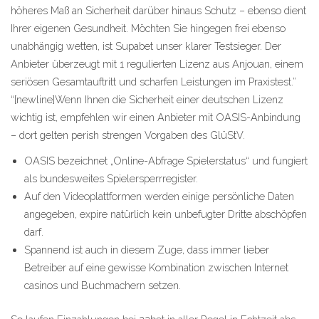
höheres Maß an Sicherheit darüber hinaus Schutz – ebenso dient
Ihrer eigenen Gesundheit. Möchten Sie hingegen frei ebenso
unabhängig wetten, ist Supabet unser klarer Testsieger. Der
Anbieter überzeugt mit 1 regulierten Lizenz aus Anjouan, einem
seriösen Gesamtauftritt und scharfen Leistungen im Praxistest.”
“[newline]Wenn Ihnen die Sicherheit einer deutschen Lizenz
wichtig ist, empfehlen wir einen Anbieter mit OASIS-Anbindung
– dort gelten perish strengen Vorgaben des GlüStV.
OASIS bezeichnet „Online-Abfrage Spielerstatus“ und fungiert
als bundesweites Spielersperrregister.
Auf den Videoplattformen werden einige persönliche Daten
angegeben, expire natürlich kein unbefugter Dritte abschöpfen
darf.
Spannend ist auch in diesem Zuge, dass immer lieber
Betreiber auf eine gewisse Kombination zwischen Internet
casinos und Buchmachern setzen.