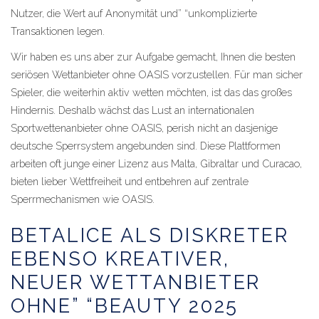
Nutzer, die Wert auf Anonymität und” “unkomplizierte
Transaktionen legen.
Wir haben es uns aber zur Aufgabe gemacht, Ihnen die besten
seriösen Wettanbieter ohne OASIS vorzustellen. Für man sicher
Spieler, die weiterhin aktiv wetten möchten, ist das das großes
Hindernis. Deshalb wächst das Lust an internationalen
Sportwettenanbieter ohne OASIS, perish nicht an dasjenige
deutsche Sperrsystem angebunden sind. Diese Plattformen
arbeiten oft junge einer Lizenz aus Malta, Gibraltar und Curacao,
bieten lieber Wettfreiheit und entbehren auf zentrale
Sperrmechanismen wie OASIS.
BETALICE ALS DISKRETER
EBENSO KREATIVER,
NEUER WETTANBIETER
OHNE” “BEAUTY 2025