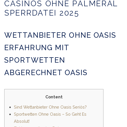
CASINOS OHNE PALMERAL
SPERRDATEI 2025
WETTANBIETER OHNE OASIS
ERFAHRUNG MIT
SPORTWETTEN
ABGERECHNET OASIS
Content
Sind Wettanbieter Ohne Oasis Seriös?
Sportwetten Ohne Oasis – So Geht Es
Absolut!