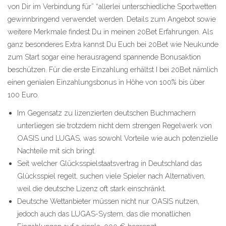
von Dir im Verbindung für” “allerlei unterschiedliche Sportwetten
gewinnbringend verwendet werden. Details zum Angebot sowie
weitere Merkmale findest Du in meinen 20Bet Erfahrungen. Als
ganz besonderes Extra kannst Du Euch bei 20Bet wie Neukunde
zum Start sogar eine herausragend spannende Bonusaktion
beschützen. Für die erste Einzahlung erhältst I bei 20Bet nämlich
einen genialen Einzahlungsbonus in Höhe von 100% bis über
100 Euro.
Im Gegensatz zu lizenzierten deutschen Buchmachern
unterliegen sie trotzdem nicht dem strengen Regelwerk von
OASIS und LUGAS, was sowohl Vorteile wie auch potenzielle
Nachteile mit sich bringt.
Seit welcher Glücksspielstaatsvertrag in Deutschland das
Glücksspiel regelt, suchen viele Spieler nach Alternativen,
weil die deutsche Lizenz oft stark einschränkt.
Deutsche Wettanbieter müssen nicht nur OASIS nutzen,
jedoch auch das LUGAS-System, das die monatlichen