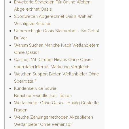
Erweiterte Strategien Für Online Wetten
Abgerechnet Oasis
Sportwetten Abgerechnet Oasis Wählen:
Wichtigste Kriterien
Unberechtigte Oasis Startverbot – So Gehst
Du Vor
Warum Suchen Manche Nach Wettanbietern
Ohne Oasis?
Casinos Mit Darüber Hinaus Ohne Oasis-
sperrdatei Internet Marketing Vergleich
Welchen Support Bieten Wettanbieter Ohne
Sperrdatei?
Kundenservice Sowie
Benutzerfreundlichkeit Testen
Wettanbieter Ohne Oasis – Häufig Gestellte
Fragen
Welche Zahlungsmethoden Akzeptieren
Wettanbieter Ohne Remanso?