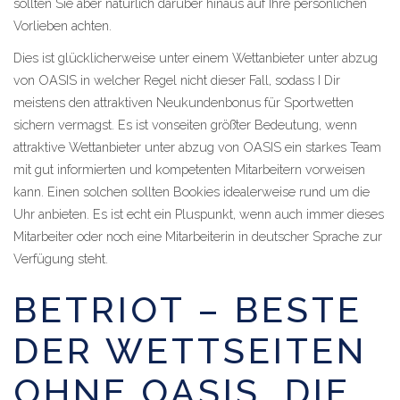
sollten Sie aber natürlich darüber hinaus auf Ihre persönlichen
Vorlieben achten.
Dies ist glücklicherweise unter einem Wettanbieter unter abzug
von OASIS in welcher Regel nicht dieser Fall, sodass I Dir
meistens den attraktiven Neukundenbonus für Sportwetten
sichern vermagst. Es ist vonseiten größter Bedeutung, wenn
attraktive Wettanbieter unter abzug von OASIS ein starkes Team
mit gut informierten und kompetenten Mitarbeitern vorweisen
kann. Einen solchen sollten Bookies idealerweise rund um die
Uhr anbieten. Es ist echt ein Pluspunkt, wenn auch immer dieses
Mitarbeiter oder noch eine Mitarbeiterin in deutscher Sprache zur
Verfügung steht.
BETRIOT – BESTE
DER WETTSEITEN
OHNE OASIS, DIE