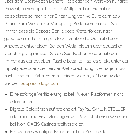
über dem Sportwetten Benefit. Hat dieser den Wert von hundred
Prozent, so verdoppelt sich ihr Wettguthaben. Sie haben
beispielsweise nach einer Einzahlung von 50 Euro dann 100
Pound zum Wetten zur Verfügung. Bedenken müssen Sie
immer, dass die Deposit-Boni a good Wettanforderungen
gebunden sind oftmals, die letztlich über die Qualität dieser
Angebote entscheiden. Bei den Wettanbietern über deutscher
Genehmigung müssen Sie die Sportwetten Steuer nahezu
immer aus der geliebten Tasche bezahlen, sei es direkt unter der
Tippabgabe oder aber bei der Wettabrechnung. Die Frage muss
nach unseren Erfahrungen mit einem klaren „Ja“ beantwortet
werden
puppiesndogs.com
.
Eine sofortige Verifizierung ist bei” “vielen Plattformen nicht
erforderlich.
Digitale Geldbörsen auf welche art PayPal, Skrill, NETELLER
oder moderne Finanzlösungen wie Revolut ebenso Wise sind
bei Non-OASIS Casinos weitverbreitet.
Ein weiteres wichtiges Kriterium ist die Zeit, die der