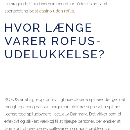
fremragende tilbud inden intended for både casino samt
sportsbetting
best casino uden rofus
.
HVOR LÆNGE
VARER ROFUS-
UDELUKKELSE?
ROFUS er et sign-up for frivilligt udelukkede spillere, der gør det
muligt regarding danske borgere in blokere sig selv fra spil hos
licenserede spiludbydere i actually Danmark. Det virker som et
effektivt og sikkert værktøj til at hjælpe personer, der ønsker at
tage kontrol over deres spillevaner og undgå problemspil.