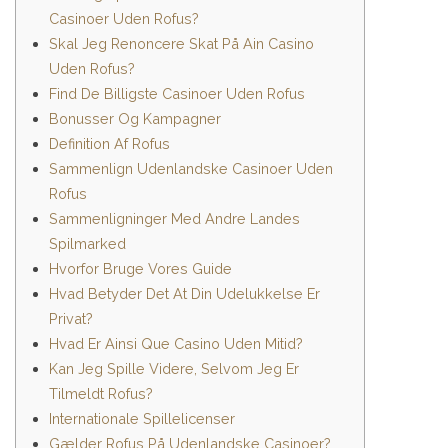
Casinoer Uden Rofus?
Skal Jeg Renoncere Skat På Ain Casino
Uden Rofus?
Find De Billigste Casinoer Uden Rofus
Bonusser Og Kampagner
Definition Af Rofus
Sammenlign Udenlandske Casinoer Uden
Rofus
Sammenligninger Med Andre Landes
Spilmarked
Hvorfor Bruge Vores Guide
Hvad Betyder Det At Din Udelukkelse Er
Privat?
Hvad Er Ainsi Que Casino Uden Mitid?
Kan Jeg Spille Videre, Selvom Jeg Er
Tilmeldt Rofus?
Internationale Spillelicenser
Gælder Rofus På Udenlandske Casinoer?