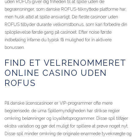
uden ROFUS giver dig friheden til at spille uden de
begrænsninger, som danske ROFUS-tilknyttede platforme har,
men husk altid at spille ansvarligt. De fleste casinoer uden
ROFUS tilbyder durante velkomstbonus, som kan forbedre din
spiloplevelse første gang på casinoet. Efter noise første
indbetaling infame du typisk få mulighed for in aktivere
bonussen.
FIND ET VELRENOMMERET
ONLINE CASINO UDEN
ROFUS
På danske licenscasinoer er VIP-programmer ofte mere
begrænsede, de uma Spillemyndigheden har strikse regler
omkring belønninger og loyalitetsprogrammer. Disse spil tilføjer
ekstra variation og gør det muligt for spillere at prøve noget nyt.
Disse spil minder omkring de originale enarmede tyveknægte og