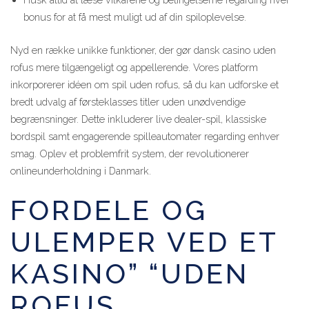
bonus for at få mest muligt ud af din spiloplevelse.
Nyd en række unikke funktioner, der gør dansk casino uden
rofus mere tilgængeligt og appellerende. Vores platform
inkorporerer idéen om spil uden rofus, så du kan udforske et
bredt udvalg af førsteklasses titler uden unødvendige
begrænsninger. Dette inkluderer live dealer-spil, klassiske
bordspil samt engagerende spilleautomater regarding enhver
smag. Oplev et problemfrit system, der revolutionerer
onlineunderholdning i Danmark.
FORDELE OG
ULEMPER VED ET
KASINO” “UDEN
ROFUS