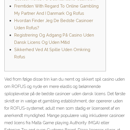
Fremtiden With Regard To Online Gambling
My Partner And I Danmark Og Rofus
Hvordan Finder Jeg De Bedste Casinoer
Uden Rofus?
Registrering Og Adgang På Casino Uden
Dansk Licens Og Uden Mitid
Sikkerhed Ved At Spille Uden Omkring
Rofus
Ved from følge disse trin kan du nemt og sikkert spil casino uden
om ROFUS og nyde en mere elastis og belønnende
spiloplevelse på de bedste casinoer uden dansk licens. Det første
skridt er in vælge et gambling establishment, der opererer uden
for ROFUS-systemet, adult men som stadig er licenseret af en
anerkendt myndighed. Mange populære valg inkluderer casinoer
med licens fra Malta Game playing Authority (MGA) eller
Estonian Tax and even Customs Board. Disse licenser sikrer, at