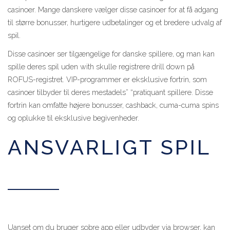
casinoer. Mange danskere vælger disse casinoer for at få adgang
til større bonusser, hurtigere udbetalinger og et bredere udvalg af
spil.
Disse casinoer ser tilgængelige for danske spillere, og man kan
spille deres spil uden with skulle registrere drill down på
ROFUS-registret. VIP-programmer er eksklusive fortrin, som
casinoer tilbyder til deres mestadels” “pratiquant spillere. Disse
fortrin kan omfatte højere bonusser, cashback, cuma-cuma spins
og oplukke til eksklusive begivenheder.
ANSVARLIGT SPIL
Uanset om du bruger sobre app eller udbyder via browser, kan