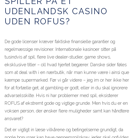
SPILLER PÅ ET
UDENLANDSK CASINO
UDEN ROFUS?
De gode licenser kræver faktiske finansielle garantier og
regelmæssige revisioner. Internationale kasinoer sitter på
tusindvis af spil, flere live dealer-studier, game shows,
eksklusive titler – oll hvad hjertet begærer. Danske sider føles
som at deal with i en nærbutik, når man kunne være i ainsi que
kæmpe supermarked. Før vi går videre – jeg im or her ikke her
for at fortælle get, at gambling er godt, eller in du skal ignorere
advarselsskilte. Hvis ni har problemer med spil, eksisterer
ROFUS af ekstremt gode og vigtige grunde. Men hvis du er en
voksen person, der ønsker flere muligheder samt kan håndtere
ansvaret?
Det er vigtigt in læse vilkårene og betingelserne grundigt, da
nogle bonusser kan have gennemspilskrav, jeder skal opfyldes,