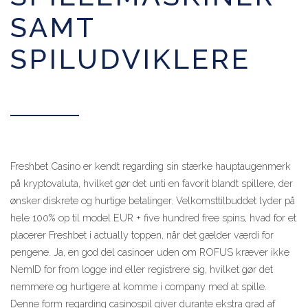
SAMT
SPILUDVIKLERE
Freshbet Casino er kendt regarding sin stærke hauptaugenmerk
på kryptovaluta, hvilket gør det unti en favorit blandt spillere, der
ønsker diskrete og hurtige betalinger. Velkomsttilbuddet lyder på
hele 100% op til model EUR + five hundred free spins, hvad for et
placerer Freshbet i actually toppen, når det gælder værdi for
pengene. Ja, en god del casinoer uden om ROFUS kræver ikke
NemID for from logge ind eller registrere sig, hvilket gør det
nemmere og hurtigere at komme i company med at spille.
Denne form regarding casinospil giver durante ekstra grad af