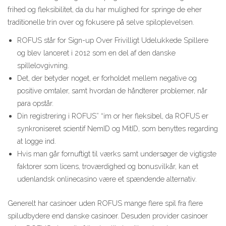
frihed og fleksibilitet, da du har mulighed for springe de eher
traditionelle trin over og fokusere på selve spiloplevelsen.
ROFUS står for Sign-up Over Frivilligt Udelukkede Spillere
og blev lanceret i 2012 som en del af den danske
spillelovgivning.
Det, der betyder noget, er forholdet mellem negative og
positive omtaler, samt hvordan de håndterer problemer, når
para opstår.
Din registrering i ROFUS” “im or her fleksibel, da ROFUS er
synkroniseret scientif NemID og MitID, som benyttes regarding
at logge ind.
Hvis man går fornuftigt til værks samt undersøger de vigtigste
faktorer som licens, troværdighed og bonusvilkår, kan et
udenlandsk onlinecasino være et spændende alternativ.
Generelt har casinoer uden ROFUS mange flere spil fra flere
spiludbydere end danske casinoer. Desuden provider casinoer