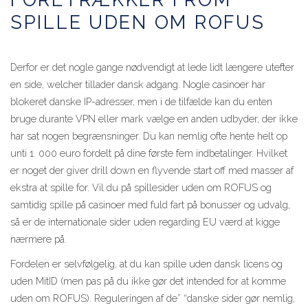
SPILLE UDEN OM ROFUS
Derfor er det nogle gange nødvendigt at lede lidt længere utefter
en side, welcher tillader dansk adgang. Nogle casinoer har
blokeret danske IP-adresser, men i de tilfælde kan du enten
bruge durante VPN eller mark vælge en anden udbyder, der ikke
har sat nogen begrænsninger. Du kan nemlig ofte hente helt op
unti 1. 000 euro fordelt på dine første fem indbetalinger. Hvilket
er noget der giver drill down en flyvende start off med masser af
ekstra at spille for. Vil du på spillesider uden om ROFUS og
samtidig spille på casinoer med fuld fart på bonusser og udvalg,
så er de internationale sider uden regarding EU værd at kigge
nærmere på.
Fordelen er selvfølgelig, at du kan spille uden dansk licens og
uden MitID (men pas på du ikke gør det intended for at komme
uden om ROFUS). Reguleringen af de” “danske sider gør nemlig,