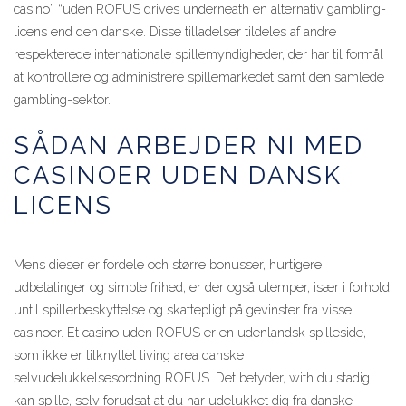
casino” “uden ROFUS drives underneath en alternativ gambling-
licens end den danske. Disse tilladelser tildeles af andre
respekterede internationale spillemyndigheder, der har til formål
at kontrollere og administrere spillemarkedet samt den samlede
gambling-sektor.
SÅDAN ARBEJDER NI MED
CASINOER UDEN DANSK
LICENS
Mens dieser er fordele och større bonusser, hurtigere
udbetalinger og simple frihed, er der også ulemper, især i forhold
until spillerbeskyttelse og skattepligt på gevinster fra visse
casinoer. Et casino uden ROFUS er en udenlandsk spilleside,
som ikke er tilknyttet living area danske
selvudelukkelsesordning ROFUS. Det betyder, with du stadig
kan spille, selv forudsat at du har udelukket dig fra danske