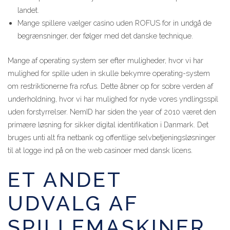
landet.
Mange spillere vælger casino uden ROFUS for in undgå de
begrænsninger, der følger med det danske technique.
Mange af operating system ser efter muligheder, hvor vi har
mulighed for spille uden in skulle bekymre operating-system
om restriktionerne fra rofus. Dette åbner op for sobre verden af
underholdning, hvor vi har mulighed for nyde vores yndlingsspil
uden forstyrrelser. NemID har siden the year of 2010 været den
primære løsning for sikker digital identifikation i Danmark. Det
bruges unti alt fra netbank og offentlige selvbetjeningsløsninger
til at logge ind på on the web casinoer med dansk licens.
ET ANDET
UDVALG AF
SPILLEMASKINER